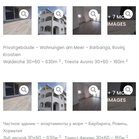
Skip
to
+ 7 MORE
content
IMAGES
Privatgebäude – Wohnungen am Meer – Barbariga, Rovinj,
Kroatien
2
2
Waldeiche 30×60 – 630m
, Trieste Avorio 30×60 – 160m
+ 7 MORE
IMAGES
Частное здание – апартаменты у моря – Барбарига, Ровинь,
Хорватия
2
2
Дуб лесной 30×60 – 630м
, Триест Аворио 30×60 – 160м