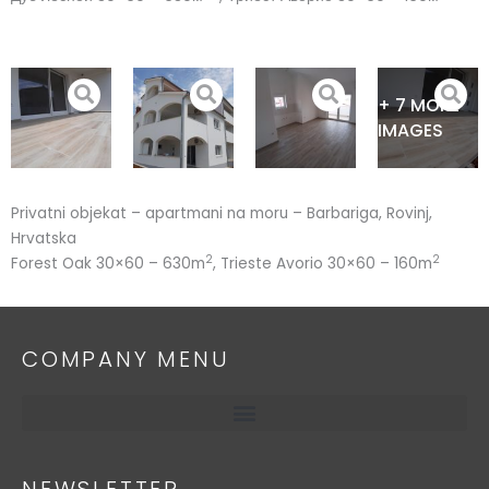
+ 7 MORE
IMAGES
Privatni objekat – apartmani na moru – Barbariga, Rovinj,
Hrvatska
2
2
Forest Oak 30×60 – 630m
, Trieste Avorio 30×60 – 160m
COMPANY MENU
NEWSLETTER