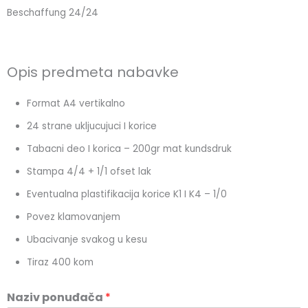
Skip
Beschaffung 24/24
to
content
Opis predmeta nabavke
Format A4 vertikalno
24 strane ukljucujuci I korice
Tabacni deo I korica – 200gr mat kundsdruk
Stampa 4/4 + 1/1 ofset lak
Eventualna plastifikacija korice K1 I K4 – 1/0
Povez klamovanjem
Ubacivanje svakog u kesu
Tiraz 400 kom
Naziv ponuđača
*