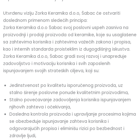
Utvrđenu viziju Zorka Keramika d.o.o, Šabac će ostvariti
doslednom primenom sledećih principa:
Zorka Keramika d.o.o Šabac svoj poslovni uspeh zasniva na
proizvodnji i prodaji proizvoda od keramike, koje su usaglašene
sa zahtevima korisnika i zahtevima važećih zakona i propisa,
kao i internih standarda proisteklim iz dugogdišnjrg iskustva.
Zorka Keramika d.o.o, Šabac gradi svoj razvoj i unapređuje
zadovoljstvo i motivaciju korisnika i svih zaposlenih
ispunjavanjem svojih strateških ciljeva, koji su:
Jedinstvenost po kvalitetu isporučenog proizvoda, uz
stalno širenje poslovne ponude kvalitetnim proizvodima,
Stalno povećavanje zadovoljenja korisnika ispunjavanjem
njihovih zahteva i očekivanja,
Dosledna kontrola proizvoda i upravljanje procesima kojima
se obezbeđuje ispunjavanje zahteva korisnika i
odgovarajućih propisa i eliminišu rizici po bezbednost i
zdravlje ljudi,