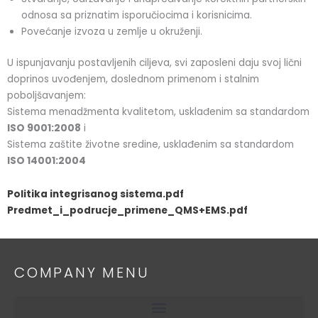
odnosa sa priznatim isporučiocima i korisnicima.
Povećanje izvoza u zemlje u okruženji.
U ispunjavanju postavljenih ciljeva, svi zaposleni daju svoj lični
doprinos uvođenjem, doslednom primenom i stalnim
poboljšavanjem:
Sistema menadžmenta kvalitetom, usklađenim sa standardom
ISO 9001:2008
i
Sistema zaštite životne sredine, usklađenim sa standardom
ISO 14001:2004
Politika integrisanog sistema.pdf
Predmet_i_podrucje_primene_QMS+EMS.pdf
COMPANY MENU