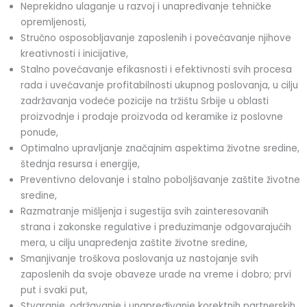
Neprekidno ulaganje u razvoj i unapređivanje tehničke
opremljenosti,
Stručno osposobljavanje zaposlenih i povećavanje njihove
kreativnosti i inicijative,
Stalno povećavanje efikasnosti i efektivnosti svih procesa
rada i uvećavanje profitabilnosti ukupnog poslovanja, u cilju
zadržavanja vodeće pozicije na tržištu Srbije u oblasti
proizvodnje i prodaje proizvoda od keramike iz poslovne
ponude,
Optimalno upravljanje značajnim aspektima životne sredine,
štednja resursa i energije,
Preventivno delovanje i stalno poboljšavanje zaštite životne
sredine,
Razmatranje mišljenja i sugestija svih zainteresovanih
strana i zakonske regulative i preduzimanje odgovarajućih
mera, u cilju unapređenja zaštite životne sredine,
Smanjivanje troškova poslovanja uz nastojanje svih
zaposlenih da svoje obaveze urade na vreme i dobro; prvi
put i svaki put,
Stvaranje, održavanje i unapređivanje korektnih partnerskih