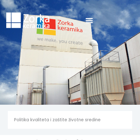
Skip
to
content
Politika kvaliteta i zaštite životne sredine