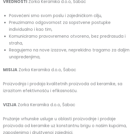
VREDNOSTI
Zorka Keramika d.o.o, Šabac
Posvećeni smo svom poslu i zajedničkom cilju,
Preuzimamo odgovornost za sopstvene postupke
individualno i kao tim,
Komuniciramo pravovremeno otvoreno, bez predrasuda i
straha,
Reagujemo na nove izazove, neprekidno tragamo za daljim
unapređenjima,
MISIJA
Zorka Keramika d.o.o, Šabac
Proizvodnja i prodaja kvalitetnih proizvoda od keramike, sa
izrazitom efektivnošću i efikasnošću.
VIZIJA
Zorka Keramika d.o.o, Šabac
Pružanje vrhunske usluge u oblasti proizvodnje i prodaje
proizvoda od keramike uz konstantnu brigu o našim kupcima,
zaposlenima i društvenoj zajednici.