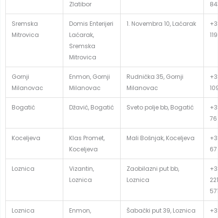
Zlatibor
84
Sremska
Domis Enterijeri
1. Novembra 10, Laćarak
+3
Mitrovica
Laćarak,
119
Sremska
Mitrovica
Gornji
Enmon, Gornji
Rudnička 35, Gornji
+3
Milanovac
Milanovac
Milanovac
10
Bogatić
Džavić, Bogatić
Sveto polje bb, Bogatić
+3
76
Koceljeva
Klas Promet,
Mali Bošnjak, Koceljeva
+3
Koceljeva
67
Loznica
Vizantin,
Zaobilazni put bb,
+3
Loznica
Loznica
22
57
Loznica
Enmon,
Šabački put 39, Loznica
+3