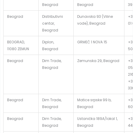
Beograd
Beograd
39
Beograd
Distributivni
Dunavska 93 (Viline
+3
centar,
vode), Beograd
01
Beograd
BEOGRAD,
Diplon,
GRMEČ 1 NOVA 15
+3
11080 ZEMUN
Beograd
50
Beograd
Dim Trade,
Zemunska 29, Beograd
+3
Beograd
05
21
+3
33
Beograd
Dim Trade,
Matice srpske 99 b,
+3
Beograd
Beograd
60
Beograd
Dim Trade,
Ustanička 189A/lokal 1,
+3
Beograd
Beograd
44