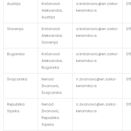
Austrija
Krstanović
a.krstanovic@en.zorka-
01
Aleksandar,
keramika.rs
Austrija
Slovenija
Krstanović
a.krstanovic@en.zorka-
01
Aleksandar,
keramika.rs
Slovenija
Bugarska
Krstanović
a.krstanovic@en.zorka-
01
Aleksandar,
keramika.rs
Bugarska
Švajcarska
Nenad
n.zivanovic@en.zorka-
01
Živanović,
keramika.rs
Švajcarska
Republika
Nenad
n.zivanovic@en.zorka-
01
Srpska
Živanović,
keramika.rs
Republika
Srpska