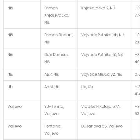
Niš
Enmon
Knjaževačka 2, Niš
+3
Knjaževačka,
77
Niš
Niš
Enmon Bubanj,
Vojvode Putnika bb, Niš
+3
Niš
23
Niš
Duki Komerc,
Vojvode Putnika 51, Niš
+3
Niš
40
Niš
ABR, Niš
Vojvode Mišića 32, Niš
01
Ub
A+M, Ub
Ub, Ub
+ 
41
Valjevo
YU-Tehna,
Vladike Nikolaja 57A,
+3
Valjevo
Valjevo
53
Valjevo
Fontana,
Dušanova 56, Valjevo
Valjevo