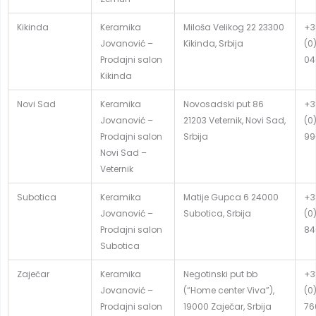
Kikinda
Keramika
Miloša Velikog 22 23300
+3
Jovanović –
Kikinda, Srbija
(0
Prodajni salon
04
Kikinda
Novi Sad
Keramika
Novosadski put 86
+3
Jovanović –
21203 Veternik, Novi Sad,
(0
Prodajni salon
Srbija
99
Novi Sad –
Veternik
Subotica
Keramika
Matije Gupca 6 24000
+3
Jovanović –
Subotica, Srbija
(0
Prodajni salon
84
Subotica
Zaječar
Keramika
Negotinski put bb
+3
Jovanović –
(“Home center Viva”),
(0
Prodajni salon
19000 Zaječar, Srbija
76