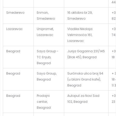
44
Smederevo
Enmon,
16.oktobra br.29,
+3
Smederevo
Smederevo
82
Lazarevac
Unipromet,
Vladike Nikolaja
+38
Lazarevac
Velimirovića 161,
74
Lazarevac
Beograd
Saya Group -
Jurija Gagarina 231/145
+38
TC Enjub,
(Blok 45), Beograd
18
Beograd
Beograd
Saya Group,
Surčinska ulica broj 94
+ 3
Beograd
(u blizini Grand kafe),
18
Beograd
11 
Beograd
Prodajni
Autoput za Novi Sad
+3
centar,
102, Beograd
23
Beograd