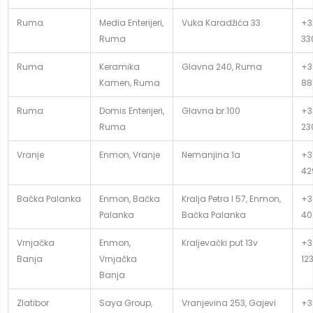
Ruma
Media Enterijeri,
Vuka Karadžića 33
+3
Ruma
33
Ruma
Keramika
Glavna 240, Ruma
+3
Kamen, Ruma
88
Ruma
Domis Enterijeri,
Glavna br.100
+3
Ruma
23
Vranje
Enmon, Vranje
Nemanjina 1a
+3
42
Bačka Palanka
Enmon, Bačka
Kralja Petra I 57, Enmon,
+3
Palanka
Bačka Palanka
40
Vrnjačka
Enmon,
Kraljevački put 13v
+3
Banja
Vrnjačka
12
Banja
Zlatibor
Saya Group,
Vranjevina 253, Gajevi
+38