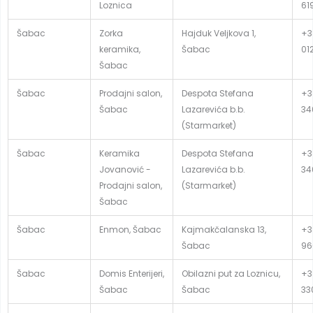
Loznica
61
Šabac
Zorka
Hajduk Veljkova 1,
+3
keramika,
Šabac
01
Šabac
Šabac
Prodajni salon,
Despota Stefana
+3
Šabac
Lazarevića b.b.
34
(Starmarket)
Šabac
Keramika
Despota Stefana
+3
Jovanović -
Lazarevića b.b.
34
Prodajni salon,
(Starmarket)
Šabac
Šabac
Enmon, Šabac
Kajmakčalanska 13,
+3
Šabac
96
Šabac
Domis Enterijeri,
Obilazni put za Loznicu,
+38
Šabac
Šabac
33