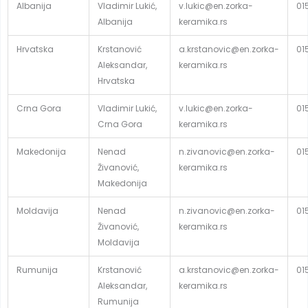
Albanija
Vladimir Lukić,
v.lukic@en.zorka-
01
Albanija
keramika.rs
Hrvatska
Krstanović
a.krstanovic@en.zorka-
01
Aleksandar,
keramika.rs
Hrvatska
Crna Gora
Vladimir Lukić,
v.lukic@en.zorka-
01
Crna Gora
keramika.rs
Makedonija
Nenad
n.zivanovic@en.zorka-
01
Živanović,
keramika.rs
Makedonija
Moldavija
Nenad
n.zivanovic@en.zorka-
01
Živanović,
keramika.rs
Moldavija
Rumunija
Krstanović
a.krstanovic@en.zorka-
01
Aleksandar,
keramika.rs
Rumunija