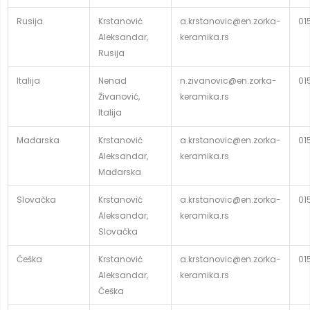
Rusija
Krstanović
a.krstanovic@en.zorka-
01
Aleksandar,
keramika.rs
Rusija
Italija
Nenad
n.zivanovic@en.zorka-
01
Živanović,
keramika.rs
Italija
Mađarska
Krstanović
a.krstanovic@en.zorka-
01
Aleksandar,
keramika.rs
Mađarska
Slovačka
Krstanović
a.krstanovic@en.zorka-
01
Aleksandar,
keramika.rs
Slovačka
Češka
Krstanović
a.krstanovic@en.zorka-
01
Aleksandar,
keramika.rs
Češka