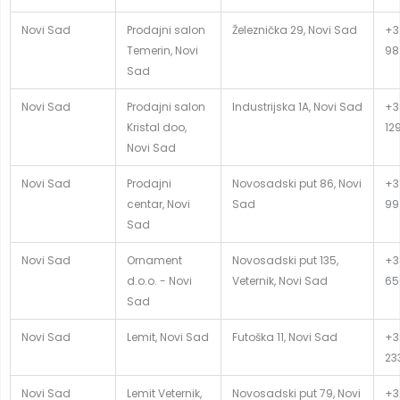
Novi Sad
Prodajni salon
Železnička 29, Novi Sad
+3
Temerin, Novi
98
Sad
Novi Sad
Prodajni salon
Industrijska 1A, Novi Sad
+3
Kristal doo,
12
Novi Sad
Novi Sad
Prodajni
Novosadski put 86, Novi
+3
centar, Novi
Sad
99
Sad
Novi Sad
Ornament
Novosadski put 135,
+3
d.o.o. - Novi
Veternik, Novi Sad
65
Sad
Novi Sad
Lemit, Novi Sad
Futoška 11, Novi Sad
+38
23
Novi Sad
Lemit Veternik,
Novosadski put 79, Novi
+3