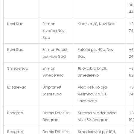
381
44
Novi Sad
Enmon
Kisačka 28, Novi Sad
+3
Kisačka Novi
74
Sad
Novi Sad
Enmon Futoški
Futoški put 40a, Novi
+3
put Novi Sad
Sad
24
Smederevo
Enmon
16.oktobra br.29,
+3
Smederevo
Smederevo
82
Lazarevac
Unipromet
Vladike Nikolaja
+38
Lazarevac
Velimirovića 161,
74
Lazarevac
Beograd
Domis Enterijeri,
Sretena Mladenovića
+3
Beograd
Mike 52, Beograd
19
Beograd
Domis Enterijeri,
Smederevski put 18d,
+3