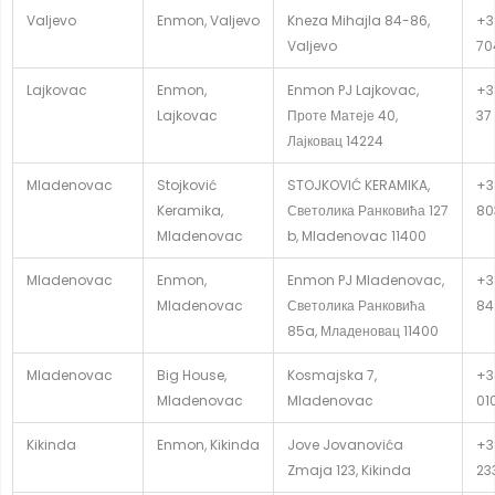
Valjevo
Enmon, Valjevo
Kneza Mihajla 84-86,
+3
Valjevo
70
Lajkovac
Enmon,
Enmon PJ Lajkovac,
+3
Lajkovac
Проте Матеје 40,
37
Лајковац 14224
Mladenovac
Stojković
STOJKOVIĆ KERAMIKA,
+3
Keramika,
Светолика Ранковића 127
80
Mladenovac
b, Mladenovac 11400
Mladenovac
Enmon,
Enmon PJ Mladenovac,
+3
Mladenovac
Светолика Ранковића
84
85a, Младеновац 11400
Mladenovac
Big House,
Kosmajska 7,
+3
Mladenovac
Mladenovac
01
Kikinda
Enmon, Kikinda
Jove Jovanovića
+3
Zmaja 123, Kikinda
23