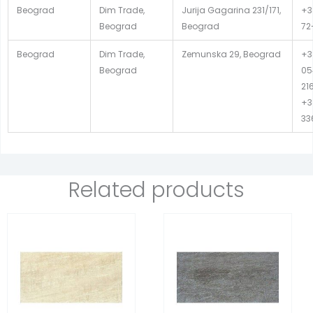
Beograd
Dim Trade,
Jurija Gagarina 231/171,
+38
Beograd
Beograd
72
Beograd
Dim Trade,
Zemunska 29, Beograd
+3
Beograd
05
21
+3
33
Related products