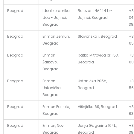
Beograd
Ideal keramika
Bulevar JNA 144 b -
+3
doo - Jajinci,
Jajinci, Beograd
34
Beograd
38
Beograd
Enmon Zemun,
Slavonska 1, Beograd
+38
Beograd
65
Beograd
Enmon
Ratka Mitrovića br. 153,
+38
Žarkovo,
Beograd
08
Beograd
Beograd
Enmon
Ustanička 205b,
+3
Ustanička,
Beograd
56
Beograd
Beograd
Enmon Palilula,
Višnjička 69, Beograd
+3
Beograd
63
Beograd
Enmon, Novi
Jurija Gagarina 164b,
+38
Beograd
Beograd
38