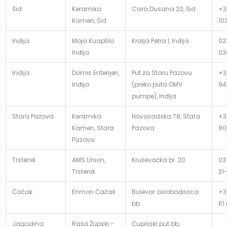
Šid
Keramika
Cara Dusana 20, Šid
+3
Kamen, Šid
10
Inđija
Moja Kuaptilo
Kralja Petra I, Inđija
02
Inđija
03
Inđija
Domis Enterijeri,
Put za Staru Pazovu
+3
Inđija
(preko puta OMV
94
pumpe), Inđija
Stara Pazova
Keramika
Novosadska 78, Stara
+3
Kamen, Stara
Pazova
80
Pazova
Trstenik
AMS Union,
Kruševačka br. 20
03
Trstenik
31
Čačak
Enmon Čačak
Bulevar oslobodilaca
+3
bb
61
Jagodina
Raša Župski -
Ćuprijski put bb,