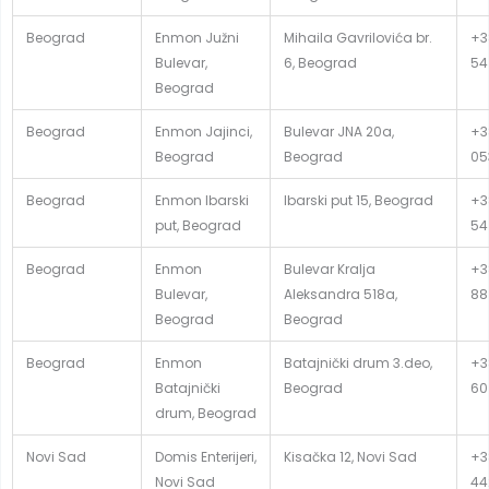
Beograd
Enmon Južni
Mihaila Gavrilovića br.
+3
Bulevar,
6, Beograd
54
Beograd
Beograd
Enmon Jajinci,
Bulevar JNA 20a,
+3
Beograd
Beograd
05
Beograd
Enmon Ibarski
Ibarski put 15, Beograd
+3
put, Beograd
54
Beograd
Enmon
Bulevar Kralja
+3
Bulevar,
Aleksandra 518a,
88
Beograd
Beograd
Beograd
Enmon
Batajnički drum 3.deo,
+3
Batajnički
Beograd
60
drum, Beograd
Novi Sad
Domis Enterijeri,
Kisačka 12, Novi Sad
+3
Novi Sad
44