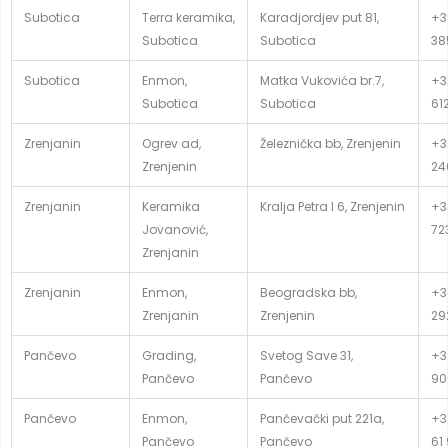
Subotica
Terra keramika,
Karadjordjev put 81,
+3
Subotica
Subotica
38
Subotica
Enmon,
Matka Vukovića br.7,
+3
Subotica
Subotica
61
Zrenjanin
Ogrev ad,
Železnička bb, Zrenjenin
+3
Zrenjenin
24
Zrenjanin
Keramika
Kralja Petra I 6, Zrenjenin
+3
Jovanović,
72
Zrenjanin
Zrenjanin
Enmon,
Beogradska bb,
+3
Zrenjanin
Zrenjenin
29
Pančevo
Grading,
Svetog Save 31,
+3
Pančevo
Pančevo
90
Pančevo
Enmon,
Pančevački put 221a,
+3
Pančevo
Pančevo
61