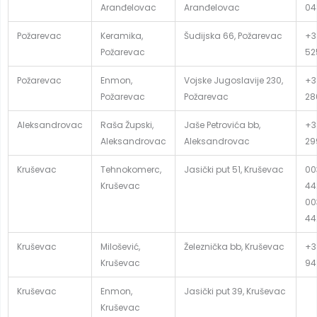
Aranđelovac
Aranđelovac
04
Požarevac
Keramika,
Šudijska 66, Požarevac
+3
Požarevac
52
Požarevac
Enmon,
Vojske Jugoslavije 230,
+3
Požarevac
Požarevac
28
Aleksandrovac
Raša Župski,
Jaše Petrovića bb,
+3
Aleksandrovac
Aleksandrovac
29
Kruševac
Tehnokomerc,
Jasički put 51, Kruševac
00
Kruševac
44
00
44
Kruševac
Milošević,
Železnička bb, Kruševac
+3
Kruševac
94
Kruševac
Enmon,
Jasički put 39, Kruševac
Kruševac