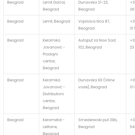
Beograd
Lemit Dorćol,
Dunavska 21-23,
+3
Beograd
Beograd
26
Beograd
Lemit, Beograd
Vojislava Ilića 87,
+3
Beograd
31
Beograd
Keramika
Autoput za Novi Sad
+3
Jovanović -
102, Beograd
23
Prodajni
centar,
Beograd
Beograd
Keramika
Dunavska 93 (Viline
+3
Jovanović -
vode), Beograd
01
Distributivni
centar,
Beograd
Beograd
Kerametal -
Smederevski put 39b,
+3
Leštane,
Beograd
54
Beograd