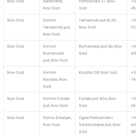
Novi Sad
Kerametal,
Partizanska 27, Novi
+3
Novi Sad
Sad
45
Novi Sad
Enmon
Temerinski put br.20,
+3
Temerinski put,
Novi Sad
03
Novi Sad
Novi Sad
Enmon
Rumenački put bb, Novi
+3
Rumenački
Sad
41
put, Novi Sad
Novi Sad
Enmon
Kisačka 28, Novi Sad
+3
Kisačka, Novi
74
Sad
Novi Sad
Enmon Futoški
Futoški put 40a, Novi
+3
put, Novi Sad
Sad
24
Novi Sad
Domis Enterijeri,
Ugao Partizanske i
+3
Novi Sad
Sentandrejski put, Novi
44
Sad
381