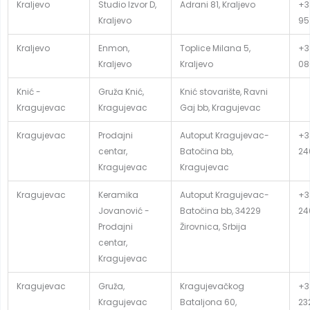
Kraljevo
Studio Izvor D,
Adrani 81, Kraljevo
+3
Kraljevo
95
Kraljevo
Enmon,
Toplice Milana 5,
+3
Kraljevo
Kraljevo
08
Knić -
Gruža Knić,
Knić stovarište, Ravni
Kragujevac
Kragujevac
Gaj bb, Kragujevac
Kragujevac
Prodajni
Autoput Kragujevac-
+3
centar,
Batočina bb,
24
Kragujevac
Kragujevac
Kragujevac
Keramika
Autoput Kragujevac-
+3
Jovanović -
Batočina bb, 34229
24
Prodajni
Žirovnica, Srbija
centar,
Kragujevac
Kragujevac
Gruža,
Kragujevačkog
+3
Kragujevac
Bataljona 60,
23