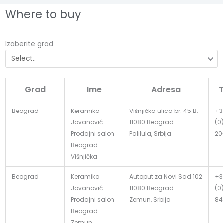
Where to buy
Izaberite grad
Grad
Ime
Adresa
T
Beograd
Keramika
Višnjička ulica br. 45 B,
+3
Jovanović –
11080 Beograd –
(0
Prodajni salon
Palilula, Srbija
20
Beograd –
Višnjička
Beograd
Keramika
Autoput za Novi Sad 102
+3
Jovanović –
11080 Beograd –
(0
Prodajni salon
Zemun, Srbija
84
Beograd –
Zemun