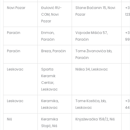
Novi Pazar
Đulović RU-
Stane Bačanin 15, Novi
+3
COM, Novi
Pazar
12
Pazar
Paraćin
Enmon,
Vojvode Mišića 57,
+3
Paraćin
Paraćin
99
Paraćin
Breza, Paraćin
Tome Živanovića bb,
Paraćin
Leskovac
Sparta
Niška 34, Leskovac
Keramik
Centar,
Leskovac
Leskovac
Keramika,
Tome Kostića, bb,
+3
Leskovac
Leskovac
44
Niš
Keramika
Knjaževačka 158/2, Niš
Stojić, Niš