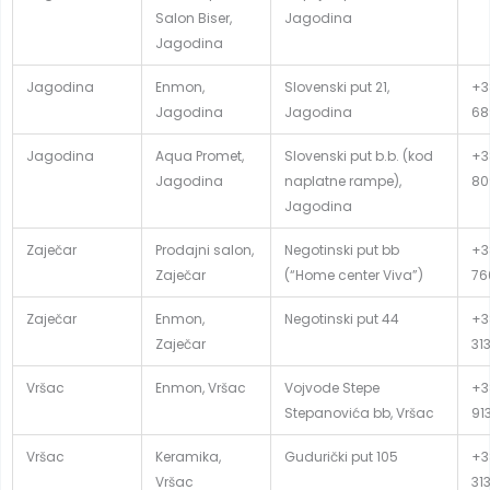
Salon Biser,
Jagodina
Jagodina
Jagodina
Enmon,
Slovenski put 21,
+3
Jagodina
Jagodina
68
Jagodina
Aqua Promet,
Slovenski put b.b. (kod
+3
Jagodina
naplatne rampe),
80
Jagodina
Zaječar
Prodajni salon,
Negotinski put bb
+3
Zaječar
(“Home center Viva”)
76
Zaječar
Enmon,
Negotinski put 44
+3
Zaječar
31
Vršac
Enmon, Vršac
Vojvode Stepe
+3
Stepanovića bb, Vršac
91
Vršac
Keramika,
Gudurički put 105
+3
Vršac
31