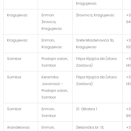
Kragujevac
Kragujevac
Enmon
Žirovnica, Kragujevac
+3
Žirovica,
34
Kragujevac
Kragujevac
Enmon,
Srete Mladenovića 1b,
+3
Kragujevac
Kragujevac
10
Sombor
Prodajni salon,
Filipa Kljajića bb (stara
+3
Sombor
Zastava)
14
Sombor
Keramika
Filipa Kljajića bb (stara
+3
Jovanović -
Zastava)
14
Prodajni salon,
Sombor
Sombor
Enmon,
21. Oktobra 1
+3
Sombor
99
Aranđelovac
Enmon,
Železnička br. 13,
+3