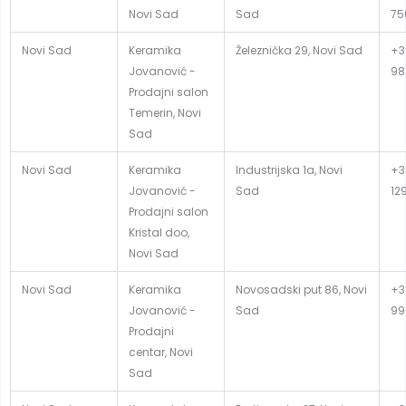
Novi Sad
Sad
75
Novi Sad
Keramika
Železnička 29, Novi Sad
+3
Jovanović -
98
Prodajni salon
Temerin, Novi
Sad
Novi Sad
Keramika
Industrijska 1a, Novi
+3
Jovanović -
Sad
12
Prodajni salon
Kristal doo,
Novi Sad
Novi Sad
Keramika
Novosadski put 86, Novi
+3
Jovanović -
Sad
99
Prodajni
centar, Novi
Sad