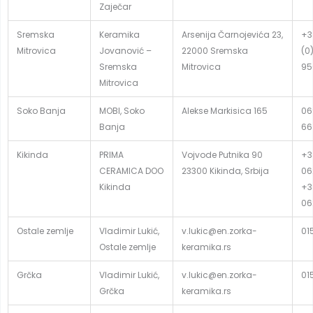
Zaječar
Sremska
Keramika
Arsenija Čarnojevića 23,
+3
Mitrovica
Jovanović –
22000 Sremska
(0
Sremska
Mitrovica
95
Mitrovica
Soko Banja
MOBI, Soko
Alekse Markisica 165
06
Banja
66
Kikinda
PRIMA
Vojvode Putnika 90
+3
CERAMICA DOO
23300 Kikinda, Srbija
06
Kikinda
+3
06
Ostale zemlje
Vladimir Lukić,
v.lukic@en.zorka-
01
Ostale zemlje
keramika.rs
Grčka
Vladimir Lukić,
v.lukic@en.zorka-
01
Grčka
keramika.rs