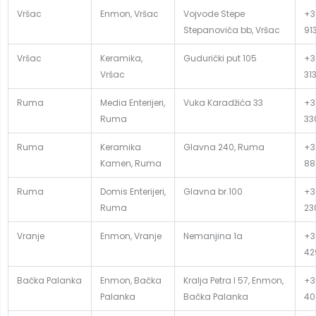
Vršac
Enmon, Vršac
Vojvode Stepe
+3
Stepanovića bb, Vršac
91
Vršac
Keramika,
Gudurički put 105
+3
Vršac
31
Ruma
Media Enterijeri,
Vuka Karadžića 33
+3
Ruma
33
Ruma
Keramika
Glavna 240, Ruma
+3
Kamen, Ruma
88
Ruma
Domis Enterijeri,
Glavna br.100
+3
Ruma
23
Vranje
Enmon, Vranje
Nemanjina 1a
+3
42
Bačka Palanka
Enmon, Bačka
Kralja Petra I 57, Enmon,
+3
Palanka
Bačka Palanka
40