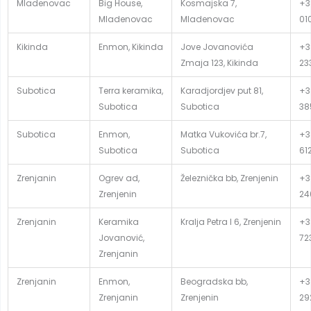
Mladenovac
Big House,
Kosmajska 7,
+3
Mladenovac
Mladenovac
01
Kikinda
Enmon, Kikinda
Jove Jovanovića
+3
Zmaja 123, Kikinda
23
Subotica
Terra keramika,
Karadjordjev put 81,
+3
Subotica
Subotica
38
Subotica
Enmon,
Matka Vukovića br.7,
+3
Subotica
Subotica
61
Zrenjanin
Ogrev ad,
Železnička bb, Zrenjenin
+3
Zrenjenin
24
Zrenjanin
Keramika
Kralja Petra I 6, Zrenjenin
+3
Jovanović,
72
Zrenjanin
Zrenjanin
Enmon,
Beogradska bb,
+3
Zrenjanin
Zrenjenin
29