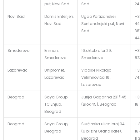
put, Novi Sad
Sad
24
Novi Sad
Domis Enterijeri,
Ugao Partizanske i
+3
Novi Sad
Sentandrejski put, Novi
44
Sad
381
44
Smederevo
Enmon,
16.oktobra br.29,
+3
Smederevo
Smederevo
82
Lazarevac
Unipromet,
Vladike Nikolaja
+38
Lazarevac
Velimirovića 161,
74
Lazarevac
Beograd
Saya Group -
Jurija Gagarina 231/145
+38
TC Enjub,
(Blok 45), Beograd
18
Beograd
Beograd
Saya Group,
Surčinska ulica broj 94
+ 3
Beograd
(u blizini Grand kafe),
18
Beograd
11 