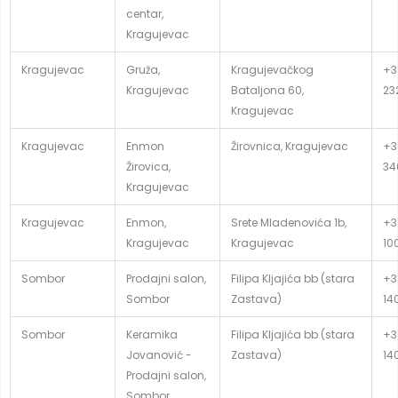
centar,
Kragujevac
Kragujevac
Gruža,
Kragujevačkog
+3
Kragujevac
Bataljona 60,
23
Kragujevac
Kragujevac
Enmon
Žirovnica, Kragujevac
+3
Žirovica,
34
Kragujevac
Kragujevac
Enmon,
Srete Mladenovića 1b,
+3
Kragujevac
Kragujevac
10
Sombor
Prodajni salon,
Filipa Kljajića bb (stara
+3
Sombor
Zastava)
14
Sombor
Keramika
Filipa Kljajića bb (stara
+3
Jovanović -
Zastava)
14
Prodajni salon,
Sombor