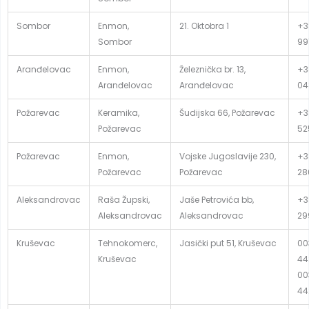
Sombor
Enmon,
21. Oktobra 1
+3
Sombor
99
Aranđelovac
Enmon,
Železnička br. 13,
+3
Aranđelovac
Aranđelovac
04
Požarevac
Keramika,
Šudijska 66, Požarevac
+3
Požarevac
52
Požarevac
Enmon,
Vojske Jugoslavije 230,
+3
Požarevac
Požarevac
28
Aleksandrovac
Raša Župski,
Jaše Petrovića bb,
+3
Aleksandrovac
Aleksandrovac
29
Kruševac
Tehnokomerc,
Jasički put 51, Kruševac
00
Kruševac
44
00
44