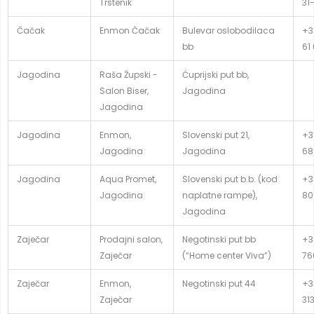
Trstenik
31
Čačak
Enmon Čačak
Bulevar oslobodilaca
+3
bb
61
Jagodina
Raša Župski -
Ćuprijski put bb,
Salon Biser,
Jagodina
Jagodina
Jagodina
Enmon,
Slovenski put 21,
+3
Jagodina
Jagodina
68
Jagodina
Aqua Promet,
Slovenski put b.b. (kod
+3
Jagodina
naplatne rampe),
80
Jagodina
Zaječar
Prodajni salon,
Negotinski put bb
+3
Zaječar
(“Home center Viva”)
76
Zaječar
Enmon,
Negotinski put 44
+3
Zaječar
31