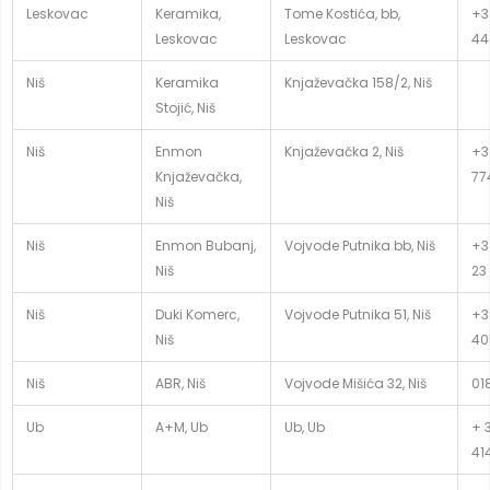
Leskovac
Keramika,
Tome Kostića, bb,
+3
Leskovac
Leskovac
44
Niš
Keramika
Knjaževačka 158/2, Niš
Stojić, Niš
Niš
Enmon
Knjaževačka 2, Niš
+3
Knjaževačka,
77
Niš
Niš
Enmon Bubanj,
Vojvode Putnika bb, Niš
+3
Niš
23
Niš
Duki Komerc,
Vojvode Putnika 51, Niš
+3
Niš
40
Niš
ABR, Niš
Vojvode Mišića 32, Niš
01
Ub
A+M, Ub
Ub, Ub
+ 
41