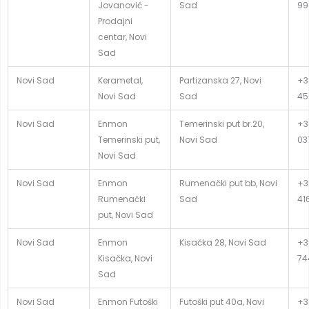
Jovanović -
Sad
99
Prodajni
centar, Novi
Sad
Novi Sad
Kerametal,
Partizanska 27, Novi
+3
Novi Sad
Sad
45
Novi Sad
Enmon
Temerinski put br.20,
+3
Temerinski put,
Novi Sad
03
Novi Sad
Novi Sad
Enmon
Rumenački put bb, Novi
+3
Rumenački
Sad
41
put, Novi Sad
Novi Sad
Enmon
Kisačka 28, Novi Sad
+3
Kisačka, Novi
74
Sad
Novi Sad
Enmon Futoški
Futoški put 40a, Novi
+3