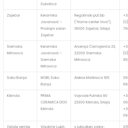
Subotica
Zaječar
Keramika
Negotinski put bb
+3
Jovanović –
(“Home center Viva”),
(0
Prodajni salon
19000 Zaječar, Srbija
76
Zaječar
Sremska
Keramika
Arsenija Čarnojevića 23,
+3
Mitrovica
Jovanović –
22000 Sremska
(0
Sremska
Mitrovica
95
Mitrovica
Soko Banja
MOBI, Soko
Alekse Markisica 165
06
Banja
66
Kikinda
PRIMA
Vojvode Putnika 90
+3
CERAMICA DOO
23300 Kikinda, Srbija
06
Kikinda
+3
06
Ostale zemlje
Vladimir Lukić,
v.lukic@en.zorka-
01