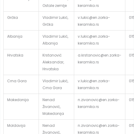
Ostale zemlje
keramika.rs
Grčka
Vladimir Lukić,
v.lukic@en.zorka-
01
Grčka
keramika.rs
Albanija
Vladimir Lukić,
v.lukic@en.zorka-
01
Albanija
keramika.rs
Hrvatska
Krstanović
a.krstanovic@en.zorka-
01
Aleksandar,
keramika.rs
Hrvatska
Crna Gora
Vladimir Lukić,
v.lukic@en.zorka-
01
Crna Gora
keramika.rs
Makedonija
Nenad
n.zivanovic@en.zorka-
01
Živanović,
keramika.rs
Makedonija
Moldavija
Nenad
n.zivanovic@en.zorka-
01
Živanović,
keramika.rs