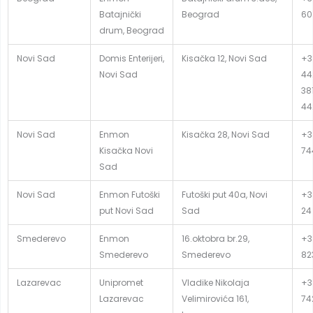
Batajnički
Beograd
60
drum, Beograd
Novi Sad
Domis Enterijeri,
Kisačka 12, Novi Sad
+3
Novi Sad
44
381
44
Novi Sad
Enmon
Kisačka 28, Novi Sad
+3
Kisačka Novi
74
Sad
Novi Sad
Enmon Futoški
Futoški put 40a, Novi
+3
put Novi Sad
Sad
24
Smederevo
Enmon
16.oktobra br.29,
+3
Smederevo
Smederevo
82
Lazarevac
Unipromet
Vladike Nikolaja
+38
Lazarevac
Velimirovića 161,
74