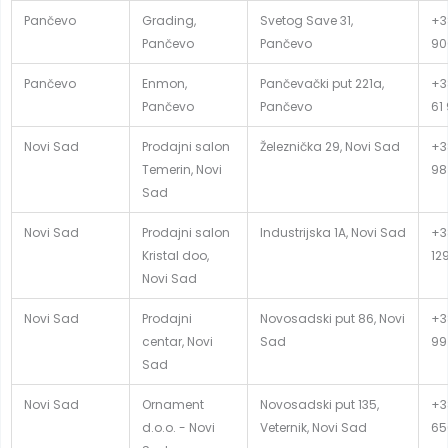
Pančevo
Grading,
Svetog Save 31,
+3
Pančevo
Pančevo
90
Pančevo
Enmon,
Pančevački put 221a,
+3
Pančevo
Pančevo
61
Novi Sad
Prodajni salon
Železnička 29, Novi Sad
+3
Temerin, Novi
98
Sad
Novi Sad
Prodajni salon
Industrijska 1A, Novi Sad
+3
Kristal doo,
12
Novi Sad
Novi Sad
Prodajni
Novosadski put 86, Novi
+3
centar, Novi
Sad
99
Sad
Novi Sad
Ornament
Novosadski put 135,
+3
d.o.o. - Novi
Veternik, Novi Sad
65