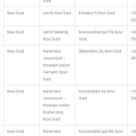
Sad
Novi Sad
Lemit, Novi Sad
Futoška 11, Novi Sad
+38
23
Novi Sad
Lemit Veternik,
Novosadski put 79, Novi
+3
Novi Sad
Sad
75
Novi Sad
Keramika
Železnička 29, Novi Sad
+3
Jovanović -
98
Prodajni salon
Temerin, Novi
Sad
Novi Sad
Keramika
Industrijska 1a, Novi
+3
Jovanović -
Sad
12
Prodajni salon
Kristal doo,
Novi Sad
Novi Sad
Keramika
Novosadski put 86, Novi
+3