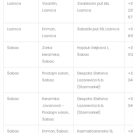
Loznica
Vizantin,
Zaobilazni put bb,
+3
Loznica
Loznica
22
57
Loznica
Enmon,
Šabački put 39, Loznica
+3
Loznica
61
Šabac
Zorka
Hajduk Veljkova 1,
+3
keramika,
Šabac
01
Šabac
Šabac
Prodajni salon,
Despota Stefana
+3
Šabac
Lazarevića b.b.
34
(Starmarket)
Šabac
Keramika
Despota Stefana
+3
Jovanović -
Lazarevića b.b.
34
Prodajni salon,
(Starmarket)
Šabac
Šabac
Enmon, Šabac
Kajmakčalanska 13,
+3