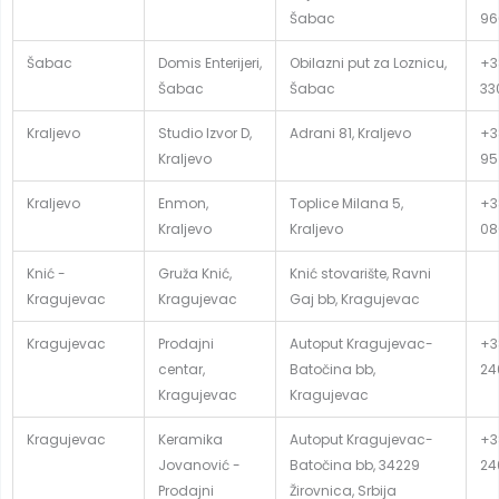
Šabac
96
Šabac
Domis Enterijeri,
Obilazni put za Loznicu,
+38
Šabac
Šabac
33
Kraljevo
Studio Izvor D,
Adrani 81, Kraljevo
+3
Kraljevo
95
Kraljevo
Enmon,
Toplice Milana 5,
+3
Kraljevo
Kraljevo
08
Knić -
Gruža Knić,
Knić stovarište, Ravni
Kragujevac
Kragujevac
Gaj bb, Kragujevac
Kragujevac
Prodajni
Autoput Kragujevac-
+3
centar,
Batočina bb,
24
Kragujevac
Kragujevac
Kragujevac
Keramika
Autoput Kragujevac-
+3
Jovanović -
Batočina bb, 34229
24
Prodajni
Žirovnica, Srbija