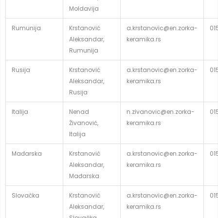
Moldavija
Rumunija
Krstanović
a.krstanovic@en.zorka-
01
Aleksandar,
keramika.rs
Rumunija
Rusija
Krstanović
a.krstanovic@en.zorka-
01
Aleksandar,
keramika.rs
Rusija
Italija
Nenad
n.zivanovic@en.zorka-
01
Živanović,
keramika.rs
Italija
Mađarska
Krstanović
a.krstanovic@en.zorka-
01
Aleksandar,
keramika.rs
Mađarska
Slovačka
Krstanović
a.krstanovic@en.zorka-
01
Aleksandar,
keramika.rs
Slovačka