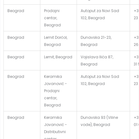
Beograd
Prodajni
Autoput za Novi Sad
+3
centar,
102, Beograd
23
Beograd
Beograd
Lemit Dorćol,
Dunavska 21-23,
+3
Beograd
Beograd
26
Beograd
Lemit, Beograd
Vojislava Ilića 87,
+3
Beograd
31
Beograd
Keramika
Autoput za Novi Sad
+3
Jovanović -
102, Beograd
23
Prodajni
centar,
Beograd
Beograd
Keramika
Dunavska 93 (Viline
+3
Jovanović -
vode), Beograd
01
Distributivni
centar,