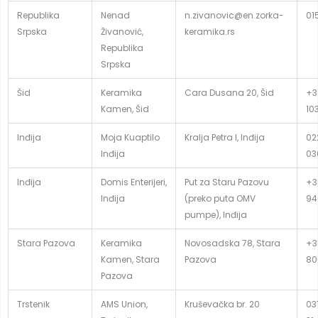
Republika
Nenad
n.zivanovic@en.zorka-
01
Srpska
Živanović,
keramika.rs
Republika
Srpska
Šid
Keramika
Cara Dusana 20, Šid
+3
Kamen, Šid
10
Inđija
Moja Kuaptilo
Kralja Petra I, Inđija
02
Inđija
03
Inđija
Domis Enterijeri,
Put za Staru Pazovu
+3
Inđija
(preko puta OMV
94
pumpe), Inđija
Stara Pazova
Keramika
Novosadska 78, Stara
+3
Kamen, Stara
Pazova
80
Pazova
Trstenik
AMS Union,
Kruševačka br. 20
03