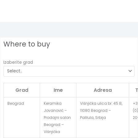
Where to buy
Izaberite grad
Grad
Ime
Adresa
T
Beograd
Keramika
Višnjička ulica br. 45 B,
+3
Jovanović –
11080 Beograd –
(0
Prodajni salon
Palilula, Srbija
20
Beograd –
Višnjička