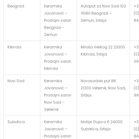
Beograd
Keramika
Autoput za Novi Sad 102
+3
Jovanović –
11080 Beograd –
(0
Prodajni salon
Zemun, Srbija
84
Beograd –
Zemun
Kikinda
Keramika
Miloša Velikog 22 23300
+3
Jovanović –
Kikinda, Srbija
(0
Prodajni salon
04
Kikinda
Novi Sad
Keramika
Novosadski put 86
+3
Jovanović –
21203 Veternik, Novi Sad,
(0
Prodajni salon
Srbija
99
Novi Sad –
Veternik
Subotica
Keramika
Matije Gupca 6 24000
+3
Jovanović –
Subotica, Srbija
(0
Prodajni salon
84