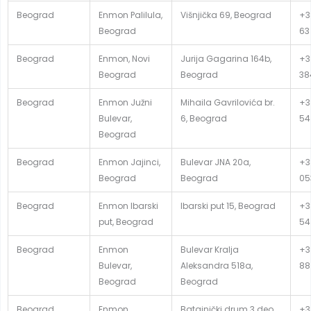
Beograd
Enmon Palilula,
Višnjička 69, Beograd
+3
Beograd
63
Beograd
Enmon, Novi
Jurija Gagarina 164b,
+38
Beograd
Beograd
38
Beograd
Enmon Južni
Mihaila Gavrilovića br.
+3
Bulevar,
6, Beograd
54
Beograd
Beograd
Enmon Jajinci,
Bulevar JNA 20a,
+3
Beograd
Beograd
05
Beograd
Enmon Ibarski
Ibarski put 15, Beograd
+3
put, Beograd
54
Beograd
Enmon
Bulevar Kralja
+3
Bulevar,
Aleksandra 518a,
88
Beograd
Beograd
Beograd
Enmon
Batajnički drum 3.deo,
+3