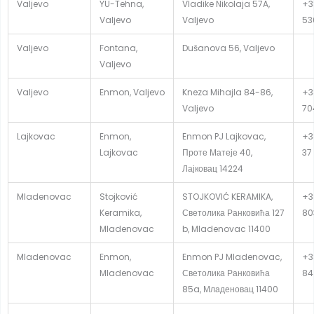
Valjevo
YU-Tehna,
Vladike Nikolaja 57A,
+3
Valjevo
Valjevo
53
Valjevo
Fontana,
Dušanova 56, Valjevo
Valjevo
Valjevo
Enmon, Valjevo
Kneza Mihajla 84-86,
+3
Valjevo
70
Lajkovac
Enmon,
Enmon PJ Lajkovac,
+3
Lajkovac
Проте Матеје 40,
37
Лајковац 14224
Mladenovac
Stojković
STOJKOVIĆ KERAMIKA,
+3
Keramika,
Светолика Ранковића 127
80
Mladenovac
b, Mladenovac 11400
Mladenovac
Enmon,
Enmon PJ Mladenovac,
+3
Mladenovac
Светолика Ранковића
84
85a, Младеновац 11400