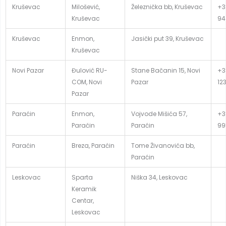
Kruševac
Milošević,
Železnička bb, Kruševac
+3
Kruševac
94
Kruševac
Enmon,
Jasički put 39, Kruševac
Kruševac
Novi Pazar
Đulović RU-
Stane Bačanin 15, Novi
+3
COM, Novi
Pazar
12
Pazar
Paraćin
Enmon,
Vojvode Mišića 57,
+3
Paraćin
Paraćin
99
Paraćin
Breza, Paraćin
Tome Živanovića bb,
Paraćin
Leskovac
Sparta
Niška 34, Leskovac
Keramik
Centar,
Leskovac