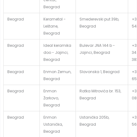
Beograd
Beograd
Kerametal -
Smederevski put 39b,
+3
Leštane,
Beograd
54
Beograd
Beograd
Ideal keramika
Bulevar JNA 144 b -
+3
doo - Jajinci,
Jajinci, Beograd
34
Beograd
38
Beograd
Enmon Zemun,
Slavonska 1, Beograd
+38
Beograd
65
Beograd
Enmon
Ratka Mitrovića br. 153,
+38
Žarkovo,
Beograd
08
Beograd
Beograd
Enmon
Ustanička 205b,
+3
Ustanička,
Beograd
56
Beograd