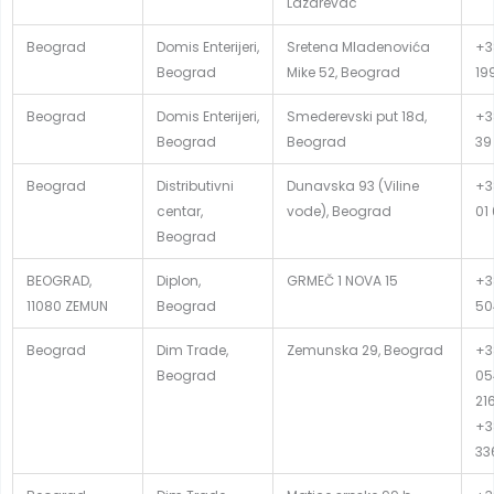
Lazarevac
Beograd
Domis Enterijeri,
Sretena Mladenovića
+3
Beograd
Mike 52, Beograd
19
Beograd
Domis Enterijeri,
Smederevski put 18d,
+3
Beograd
Beograd
39
Beograd
Distributivni
Dunavska 93 (Viline
+3
centar,
vode), Beograd
01
Beograd
BEOGRAD,
Diplon,
GRMEČ 1 NOVA 15
+3
11080 ZEMUN
Beograd
50
Beograd
Dim Trade,
Zemunska 29, Beograd
+3
Beograd
05
21
+3
33