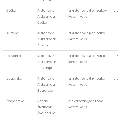
Češka
Krstanović
a.krstanovic@en.zorka-
01
Aleksandar,
keramika.rs
Češka
Austrija
Krstanović
a.krstanovic@en.zorka-
01
Aleksandar,
keramika.rs
Austrija
Slovenija
Krstanović
a.krstanovic@en.zorka-
01
Aleksandar,
keramika.rs
Slovenija
Bugarska
Krstanović
a.krstanovic@en.zorka-
01
Aleksandar,
keramika.rs
Bugarska
Švajcarska
Nenad
n.zivanovic@en.zorka-
01
Živanović,
keramika.rs
Švajcarska