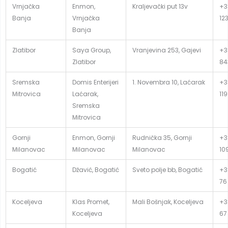
Vrnjačka
Enmon,
Kraljevački put 13v
+3
Banja
Vrnjačka
12
Banja
Zlatibor
Saya Group,
Vranjevina 253, Gajevi
+38
Zlatibor
84
Sremska
Domis Enterijeri
1. Novembra 10, Laćarak
+3
Mitrovica
Laćarak,
119
Sremska
Mitrovica
Gornji
Enmon, Gornji
Rudnička 35, Gornji
+3
Milanovac
Milanovac
Milanovac
10
Bogatić
Džavić, Bogatić
Sveto polje bb, Bogatić
+3
76
Koceljeva
Klas Promet,
Mali Bošnjak, Koceljeva
+3
Koceljeva
67