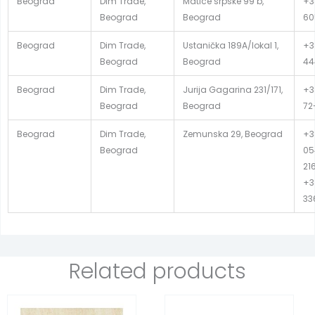
Beograd
Dim Trade,
Matice srpske 99 b,
+3
Beograd
Beograd
60
Beograd
Dim Trade,
Ustanička 189A/lokal 1,
+3
Beograd
Beograd
44
Beograd
Dim Trade,
Jurija Gagarina 231/171,
+38
Beograd
Beograd
72
Beograd
Dim Trade,
Zemunska 29, Beograd
+3
Beograd
05
21
+3
33
Related products