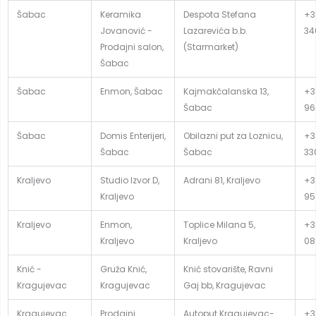
Šabac
Keramika
Despota Stefana
+3
Jovanović -
Lazarevića b.b.
34
Prodajni salon,
(Starmarket)
Šabac
Šabac
Enmon, Šabac
Kajmakčalanska 13,
+3
Šabac
96
Šabac
Domis Enterijeri,
Obilazni put za Loznicu,
+38
Šabac
Šabac
33
Kraljevo
Studio Izvor D,
Adrani 81, Kraljevo
+3
Kraljevo
95
Kraljevo
Enmon,
Toplice Milana 5,
+3
Kraljevo
Kraljevo
08
Knić -
Gruža Knić,
Knić stovarište, Ravni
Kragujevac
Kragujevac
Gaj bb, Kragujevac
Kragujevac
Prodajni
Autoput Kragujevac-
+3