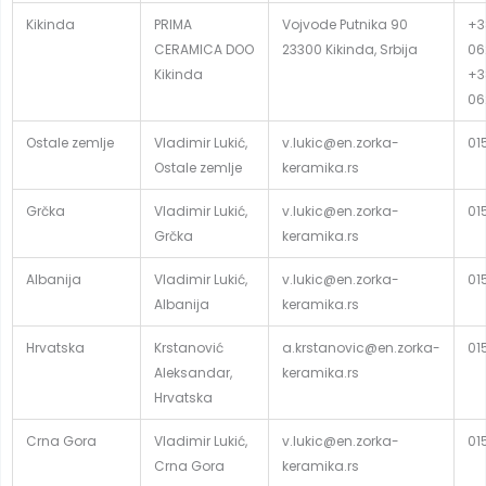
Kikinda
PRIMA
Vojvode Putnika 90
+3
CERAMICA DOO
23300 Kikinda, Srbija
06
Kikinda
+3
06
Ostale zemlje
Vladimir Lukić,
v.lukic@en.zorka-
01
Ostale zemlje
keramika.rs
Grčka
Vladimir Lukić,
v.lukic@en.zorka-
01
Grčka
keramika.rs
Albanija
Vladimir Lukić,
v.lukic@en.zorka-
01
Albanija
keramika.rs
Hrvatska
Krstanović
a.krstanovic@en.zorka-
01
Aleksandar,
keramika.rs
Hrvatska
Crna Gora
Vladimir Lukić,
v.lukic@en.zorka-
01
Crna Gora
keramika.rs