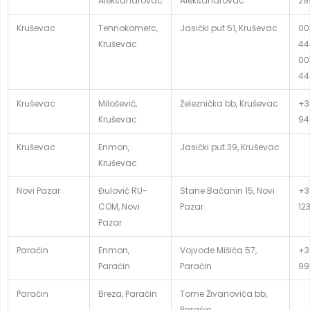
Aleksandrovac
Aleksandrovac
29
Kruševac
Tehnokomerc,
Jasički put 51, Kruševac
00
Kruševac
44
00
44
Kruševac
Milošević,
Železnička bb, Kruševac
+3
Kruševac
94
Kruševac
Enmon,
Jasički put 39, Kruševac
Kruševac
Novi Pazar
Đulović RU-
Stane Bačanin 15, Novi
+3
COM, Novi
Pazar
12
Pazar
Paraćin
Enmon,
Vojvode Mišića 57,
+3
Paraćin
Paraćin
99
Paraćin
Breza, Paraćin
Tome Živanovića bb,
Paraćin