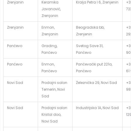
Zrenjanin
Keramika
Kralja Petra I 6, Zrenjenin
+3
Jovanović,
72
Zrenjanin
Zrenjanin
Enmon,
Beogradska bb,
+3
Zrenjanin
Zrenjenin
29
Pančevo
Grading,
Svetog Save 31,
+3
Pančevo
Pančevo
90
Pančevo
Enmon,
Pančevački put 221a,
+3
Pančevo
Pančevo
61
Novi Sad
Prodajni salon
Železnička 29, Novi Sad
+3
Temerin, Novi
98
Sad
Novi Sad
Prodajni salon
Industrijska 1A, Novi Sad
+3
Kristal doo,
12
Novi Sad