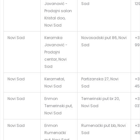
Jovanović -
Sad
12
Prodajni salon
Kristal doo,
Novi Sad
Novi Sad
Keramika
Novosadski put 86, Novi
+3
Jovanović -
Sad
99
Prodajni
centar, Novi
Sad
Novi Sad
Kerametal,
Partizanska 27, Novi
+3
Novi Sad
Sad
45
Novi Sad
Enmon
Temerinski put br.20,
+3
Temerinski put,
Novi Sad
03
Novi Sad
Novi Sad
Enmon
Rumenački put bb, Novi
+3
Rumenački
Sad
41
put, Novi Sad