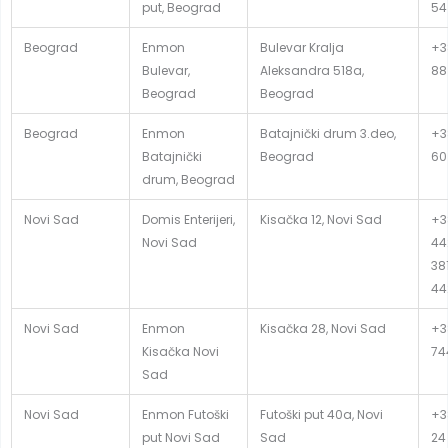
put, Beograd
54
Beograd
Enmon
Bulevar Kralja
+3
Bulevar,
Aleksandra 518a,
88
Beograd
Beograd
Beograd
Enmon
Batajnički drum 3.deo,
+3
Batajnički
Beograd
60
drum, Beograd
Novi Sad
Domis Enterijeri,
Kisačka 12, Novi Sad
+3
Novi Sad
44
381
44
Novi Sad
Enmon
Kisačka 28, Novi Sad
+3
Kisačka Novi
74
Sad
Novi Sad
Enmon Futoški
Futoški put 40a, Novi
+3
put Novi Sad
Sad
24