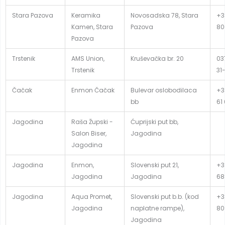
Stara Pazova
Keramika
Novosadska 78, Stara
+3
Kamen, Stara
Pazova
80
Pazova
Trstenik
AMS Union,
Kruševačka br. 20
03
Trstenik
31
Čačak
Enmon Čačak
Bulevar oslobodilaca
+3
bb
61
Jagodina
Raša Župski -
Ćuprijski put bb,
Salon Biser,
Jagodina
Jagodina
Jagodina
Enmon,
Slovenski put 21,
+3
Jagodina
Jagodina
68
Jagodina
Aqua Promet,
Slovenski put b.b. (kod
+3
Jagodina
naplatne rampe),
80
Jagodina