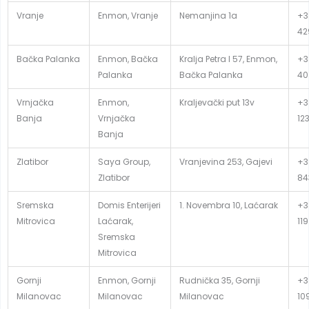
Vranje
Enmon, Vranje
Nemanjina 1a
+3
42
Bačka Palanka
Enmon, Bačka
Kralja Petra I 57, Enmon,
+3
Palanka
Bačka Palanka
40
Vrnjačka
Enmon,
Kraljevački put 13v
+3
Banja
Vrnjačka
12
Banja
Zlatibor
Saya Group,
Vranjevina 253, Gajevi
+38
Zlatibor
84
Sremska
Domis Enterijeri
1. Novembra 10, Laćarak
+3
Mitrovica
Laćarak,
119
Sremska
Mitrovica
Gornji
Enmon, Gornji
Rudnička 35, Gornji
+3
Milanovac
Milanovac
Milanovac
10