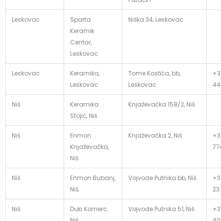
Leskovac
Sparta
Niška 34, Leskovac
Keramik
Centar,
Leskovac
Leskovac
Keramika,
Tome Kostića, bb,
+3
Leskovac
Leskovac
44
Niš
Keramika
Knjaževačka 158/2, Niš
Stojić, Niš
Niš
Enmon
Knjaževačka 2, Niš
+3
Knjaževačka,
77
Niš
Niš
Enmon Bubanj,
Vojvode Putnika bb, Niš
+3
Niš
23
Niš
Duki Komerc,
Vojvode Putnika 51, Niš
+3
Niš
40