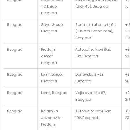
TC Enjub,
(Blok 45), Beograd
18
Beograd
Beograd
Saya Group,
Surčinska ulica broj 94
+ 3
Beograd
(u blizini Grand kafe),
18
Beograd
11 
Beograd
Prodajni
Autoput za Novi Sad
+3
centar,
102, Beograd
23
Beograd
Beograd
Lemit Dorćol,
Dunavska 21-23,
+3
Beograd
Beograd
26
Beograd
Lemit, Beograd
Vojislava Ilića 87,
+3
Beograd
31
Beograd
Keramika
Autoput za Novi Sad
+3
Jovanović -
102, Beograd
23
Prodajni