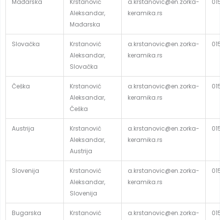
Mađarska
Krstanović
a.krstanovic@en.zorka-
01
Aleksandar,
keramika.rs
Mađarska
Slovačka
Krstanović
a.krstanovic@en.zorka-
01
Aleksandar,
keramika.rs
Slovačka
Češka
Krstanović
a.krstanovic@en.zorka-
01
Aleksandar,
keramika.rs
Češka
Austrija
Krstanović
a.krstanovic@en.zorka-
01
Aleksandar,
keramika.rs
Austrija
Slovenija
Krstanović
a.krstanovic@en.zorka-
01
Aleksandar,
keramika.rs
Slovenija
Bugarska
Krstanović
a.krstanovic@en.zorka-
01