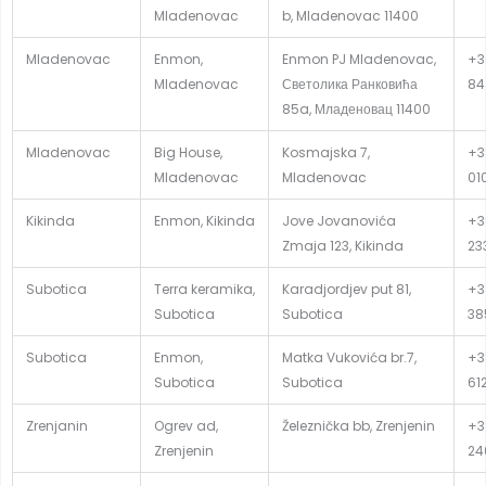
Mladenovac
b, Mladenovac 11400
Mladenovac
Enmon,
Enmon PJ Mladenovac,
+3
Mladenovac
Светолика Ранковића
84
85a, Младеновац 11400
Mladenovac
Big House,
Kosmajska 7,
+3
Mladenovac
Mladenovac
01
Kikinda
Enmon, Kikinda
Jove Jovanovića
+3
Zmaja 123, Kikinda
23
Subotica
Terra keramika,
Karadjordjev put 81,
+3
Subotica
Subotica
38
Subotica
Enmon,
Matka Vukovića br.7,
+3
Subotica
Subotica
61
Zrenjanin
Ogrev ad,
Železnička bb, Zrenjenin
+3
Zrenjenin
24