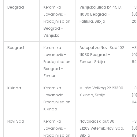
Beograd
Keramika
Višnjička ulica br. 45 B,
+3
Jovanović –
11080 Beograd –
(0
Prodajni salon
Palilula, Srbija
20
Beograd –
Višnjička
Beograd
Keramika
Autoput za Novi Sad 102
+3
Jovanović –
11080 Beograd –
(0
Prodajni salon
Zemun, Srbija
84
Beograd –
Zemun
Kikinda
Keramika
Miloša Velikog 22 23300
+3
Jovanović –
Kikinda, Srbija
(0
Prodajni salon
04
Kikinda
Novi Sad
Keramika
Novosadski put 86
+3
Jovanović –
21203 Veternik, Novi Sad,
(0
Prodajni salon
Srbija
99