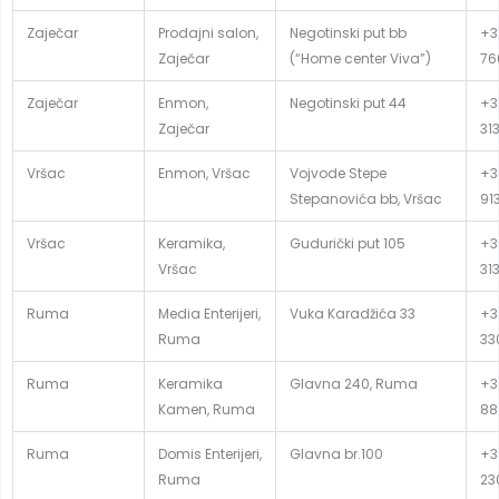
Zaječar
Prodajni salon,
Negotinski put bb
+3
Zaječar
(“Home center Viva”)
76
Zaječar
Enmon,
Negotinski put 44
+3
Zaječar
31
Vršac
Enmon, Vršac
Vojvode Stepe
+3
Stepanovića bb, Vršac
91
Vršac
Keramika,
Gudurički put 105
+3
Vršac
31
Ruma
Media Enterijeri,
Vuka Karadžića 33
+3
Ruma
33
Ruma
Keramika
Glavna 240, Ruma
+3
Kamen, Ruma
88
Ruma
Domis Enterijeri,
Glavna br.100
+3
Ruma
23