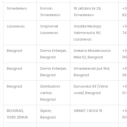
Smederevo
Enmon
16.oktobra br.29,
+3
Smederevo
Smederevo
82
Lazarevac
Unipromet
Vladike Nikolaja
+38
Lazarevac
Velimirovića 161,
74
Lazarevac
Beograd
Domis Enterijeri,
Sretena Mladenovića
+3
Beograd
Mike 52, Beograd
19
Beograd
Domis Enterijeri,
Smederevski put 18d,
+3
Beograd
Beograd
39
Beograd
Distributivni
Dunavska 93 (Viline
+3
centar,
vode), Beograd
01
Beograd
BEOGRAD,
Diplon,
GRMEČ 1 NOVA 15
+3
11080 ZEMUN
Beograd
50