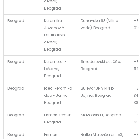
centar,
Beograd
Beograd
Keramika
Dunavska 93 (Viline
+3
Jovanović -
vode), Beograd
01
Distributivni
centar,
Beograd
Beograd
Kerametal -
Smederevski put 39b,
+3
Leštane,
Beograd
54
Beograd
Beograd
Ideal keramika
Bulevar JNA 144 b -
+3
doo - Jajinci,
Jajinci, Beograd
34
Beograd
38
Beograd
Enmon Zemun,
Slavonska 1, Beograd
+38
Beograd
65
Beograd
Enmon
Ratka Mitrovića br. 153,
+38