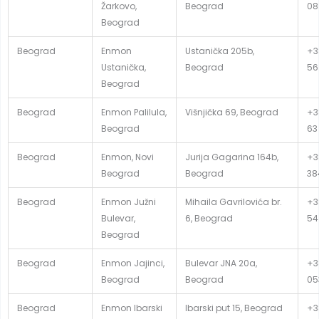
Žarkovo,
Beograd
08
Beograd
Beograd
Enmon
Ustanička 205b,
+3
Ustanička,
Beograd
56
Beograd
Beograd
Enmon Palilula,
Višnjička 69, Beograd
+3
Beograd
63
Beograd
Enmon, Novi
Jurija Gagarina 164b,
+38
Beograd
Beograd
38
Beograd
Enmon Južni
Mihaila Gavrilovića br.
+3
Bulevar,
6, Beograd
54
Beograd
Beograd
Enmon Jajinci,
Bulevar JNA 20a,
+3
Beograd
Beograd
05
Beograd
Enmon Ibarski
Ibarski put 15, Beograd
+3