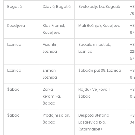
Bogatić
Džavić, Bogatić
Sveto polje bb, Bogatić
+3
76
Koceljeva
Klas Promet,
Mali Bošnjak, Koceljeva
+3
Koceljeva
67
Loznica
Vizantin,
Zaobilazni put bb,
+3
Loznica
Loznica
22
57
Loznica
Enmon,
Šabački put 39, Loznica
+3
Loznica
61
Šabac
Zorka
Hajduk Veljkova 1,
+3
keramika,
Šabac
01
Šabac
Šabac
Prodajni salon,
Despota Stefana
+3
Šabac
Lazarevića b.b.
34
(Starmarket)