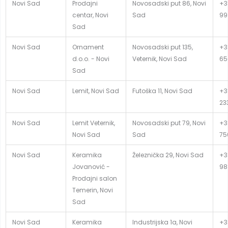
Novi Sad
Prodajni
Novosadski put 86, Novi
+3
centar, Novi
Sad
99
Sad
Novi Sad
Ornament
Novosadski put 135,
+3
d.o.o. - Novi
Veternik, Novi Sad
65
Sad
Novi Sad
Lemit, Novi Sad
Futoška 11, Novi Sad
+38
23
Novi Sad
Lemit Veternik,
Novosadski put 79, Novi
+3
Novi Sad
Sad
75
Novi Sad
Keramika
Železnička 29, Novi Sad
+3
Jovanović -
98
Prodajni salon
Temerin, Novi
Sad
Novi Sad
Keramika
Industrijska 1a, Novi
+3