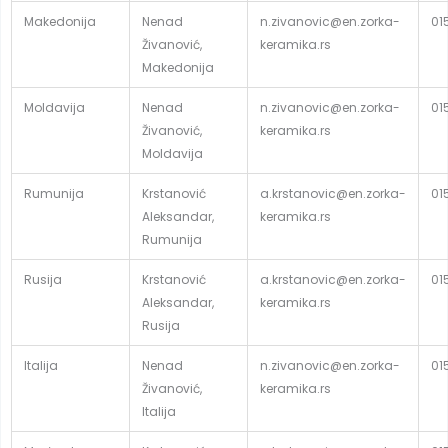
Makedonija
Nenad
n.zivanovic@en.zorka-
01
Živanović,
keramika.rs
Makedonija
Moldavija
Nenad
n.zivanovic@en.zorka-
01
Živanović,
keramika.rs
Moldavija
Rumunija
Krstanović
a.krstanovic@en.zorka-
01
Aleksandar,
keramika.rs
Rumunija
Rusija
Krstanović
a.krstanovic@en.zorka-
01
Aleksandar,
keramika.rs
Rusija
Italija
Nenad
n.zivanovic@en.zorka-
01
Živanović,
keramika.rs
Italija