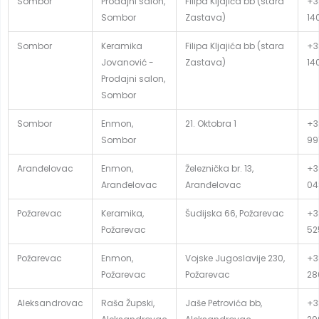
Sombor
Prodajni salon,
Filipa Kljajića bb (stara
+3
Sombor
Zastava)
14
Sombor
Keramika
Filipa Kljajića bb (stara
+3
Jovanović -
Zastava)
14
Prodajni salon,
Sombor
Sombor
Enmon,
21. Oktobra 1
+3
Sombor
99
Aranđelovac
Enmon,
Železnička br. 13,
+3
Aranđelovac
Aranđelovac
04
Požarevac
Keramika,
Šudijska 66, Požarevac
+3
Požarevac
52
Požarevac
Enmon,
Vojske Jugoslavije 230,
+3
Požarevac
Požarevac
28
Aleksandrovac
Raša Župski,
Jaše Petrovića bb,
+3