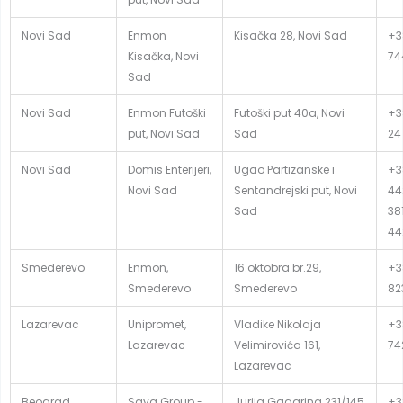
Novi Sad
Enmon
Kisačka 28, Novi Sad
+3
Kisačka, Novi
74
Sad
Novi Sad
Enmon Futoški
Futoški put 40a, Novi
+3
put, Novi Sad
Sad
24
Novi Sad
Domis Enterijeri,
Ugao Partizanske i
+3
Novi Sad
Sentandrejski put, Novi
44
Sad
381
44
Smederevo
Enmon,
16.oktobra br.29,
+3
Smederevo
Smederevo
82
Lazarevac
Unipromet,
Vladike Nikolaja
+38
Lazarevac
Velimirovića 161,
74
Lazarevac
Beograd
Saya Group -
Jurija Gagarina 231/145
+38