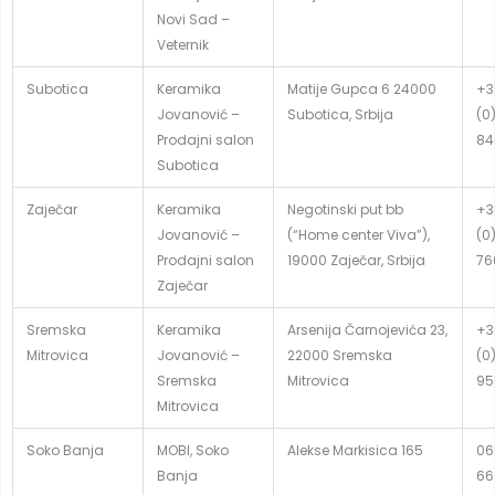
Novi Sad –
Veternik
Subotica
Keramika
Matije Gupca 6 24000
+3
Jovanović –
Subotica, Srbija
(0
Prodajni salon
84
Subotica
Zaječar
Keramika
Negotinski put bb
+3
Jovanović –
(“Home center Viva”),
(0
Prodajni salon
19000 Zaječar, Srbija
76
Zaječar
Sremska
Keramika
Arsenija Čarnojevića 23,
+3
Mitrovica
Jovanović –
22000 Sremska
(0
Sremska
Mitrovica
95
Mitrovica
Soko Banja
MOBI, Soko
Alekse Markisica 165
06
Banja
66