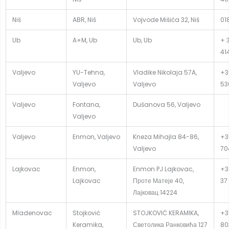
Niš
ABR, Niš
Vojvode Mišića 32, Niš
01
Ub
A+M, Ub
Ub, Ub
+ 
41
Valjevo
YU-Tehna,
Vladike Nikolaja 57A,
+3
Valjevo
Valjevo
53
Valjevo
Fontana,
Dušanova 56, Valjevo
Valjevo
Valjevo
Enmon, Valjevo
Kneza Mihajla 84-86,
+3
Valjevo
70
Lajkovac
Enmon,
Enmon PJ Lajkovac,
+3
Lajkovac
Проте Матеје 40,
37
Лајковац 14224
Mladenovac
Stojković
STOJKOVIĆ KERAMIKA,
+3
Keramika,
Светолика Ранковића 127
80