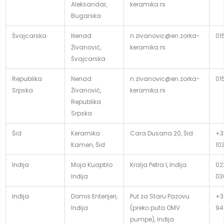
Aleksandar,
keramika.rs
Bugarska
Švajcarska
Nenad
n.zivanovic@en.zorka-
01
Živanović,
keramika.rs
Švajcarska
Republika
Nenad
n.zivanovic@en.zorka-
01
Srpska
Živanović,
keramika.rs
Republika
Srpska
Šid
Keramika
Cara Dusana 20, Šid
+3
Kamen, Šid
10
Inđija
Moja Kuaptilo
Kralja Petra I, Inđija
02
Inđija
03
Inđija
Domis Enterijeri,
Put za Staru Pazovu
+3
Inđija
(preko puta OMV
94
pumpe), Inđija