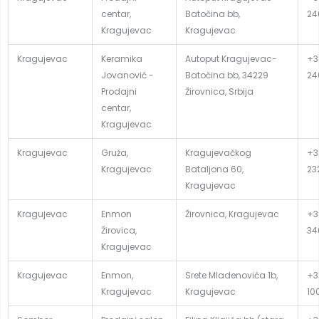
centar,
Batočina bb,
24
Kragujevac
Kragujevac
Kragujevac
Keramika
Autoput Kragujevac-
+3
Jovanović -
Batočina bb, 34229
24
Prodajni
Žirovnica, Srbija
centar,
Kragujevac
Kragujevac
Gruža,
Kragujevačkog
+3
Kragujevac
Bataljona 60,
23
Kragujevac
Kragujevac
Enmon
Žirovnica, Kragujevac
+3
Žirovica,
34
Kragujevac
Kragujevac
Enmon,
Srete Mladenovića 1b,
+3
Kragujevac
Kragujevac
10