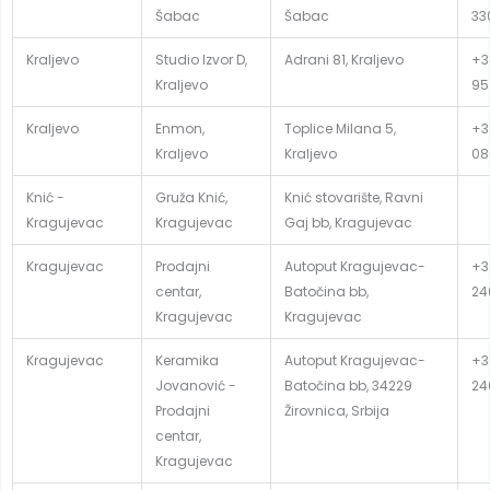
Šabac
Šabac
33
Kraljevo
Studio Izvor D,
Adrani 81, Kraljevo
+3
Kraljevo
95
Kraljevo
Enmon,
Toplice Milana 5,
+3
Kraljevo
Kraljevo
08
Knić -
Gruža Knić,
Knić stovarište, Ravni
Kragujevac
Kragujevac
Gaj bb, Kragujevac
Kragujevac
Prodajni
Autoput Kragujevac-
+3
centar,
Batočina bb,
24
Kragujevac
Kragujevac
Kragujevac
Keramika
Autoput Kragujevac-
+3
Jovanović -
Batočina bb, 34229
24
Prodajni
Žirovnica, Srbija
centar,
Kragujevac