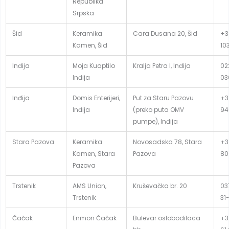
Republika
Srpska
Šid
Keramika
Cara Dusana 20, Šid
+3
Kamen, Šid
10
Inđija
Moja Kuaptilo
Kralja Petra I, Inđija
02
Inđija
03
Inđija
Domis Enterijeri,
Put za Staru Pazovu
+3
Inđija
(preko puta OMV
94
pumpe), Inđija
Stara Pazova
Keramika
Novosadska 78, Stara
+3
Kamen, Stara
Pazova
80
Pazova
Trstenik
AMS Union,
Kruševačka br. 20
03
Trstenik
31
Čačak
Enmon Čačak
Bulevar oslobodilaca
+3