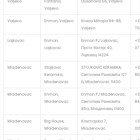
Valjevo
Fontana,
Dušanova 56, Valjevo
Valjevo
Valjevo
Enmon, Valjevo
Kneza Mihajla 84-86,
+3
Valjevo
70
Lajkovac
Enmon,
Enmon PJ Lajkovac,
+3
Lajkovac
Проте Матеје 40,
37
Лајковац 14224
Mladenovac
Stojković
STOJKOVIĆ KERAMIKA,
+3
Keramika,
Светолика Ранковића 127
80
Mladenovac
b, Mladenovac 11400
Mladenovac
Enmon,
Enmon PJ Mladenovac,
+3
Mladenovac
Светолика Ранковића
84
85a, Младеновац 11400
Mladenovac
Big House,
Kosmajska 7,
+3
Mladenovac
Mladenovac
01