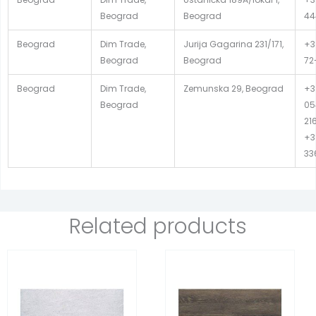
Beograd
Beograd
44
Beograd
Dim Trade,
Jurija Gagarina 231/171,
+38
Beograd
Beograd
72
Beograd
Dim Trade,
Zemunska 29, Beograd
+3
Beograd
05
21
+3
33
Related products