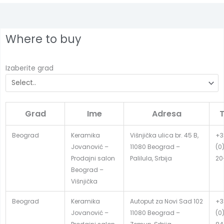
Where to buy
Izaberite grad
Grad
Ime
Adresa
T
Beograd
Keramika
Višnjička ulica br. 45 B,
+3
Jovanović –
11080 Beograd –
(0
Prodajni salon
Palilula, Srbija
20
Beograd –
Višnjička
Beograd
Keramika
Autoput za Novi Sad 102
+3
Jovanović –
11080 Beograd –
(0