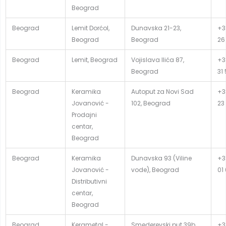
Beograd
Beograd
Lemit Dorćol,
Dunavska 21-23,
+3
Beograd
Beograd
26
Beograd
Lemit, Beograd
Vojislava Ilića 87,
+3
Beograd
31
Beograd
Keramika
Autoput za Novi Sad
+3
Jovanović -
102, Beograd
23
Prodajni
centar,
Beograd
Beograd
Keramika
Dunavska 93 (Viline
+3
Jovanović -
vode), Beograd
01
Distributivni
centar,
Beograd
Beograd
Kerametal -
Smederevski put 39b,
+3