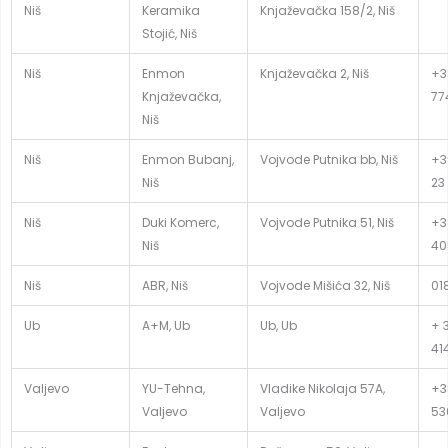
Niš
Keramika
Knjaževačka 158/2, Niš
Stojić, Niš
Niš
Enmon
Knjaževačka 2, Niš
+3
Knjaževačka,
77
Niš
Niš
Enmon Bubanj,
Vojvode Putnika bb, Niš
+3
Niš
23
Niš
Duki Komerc,
Vojvode Putnika 51, Niš
+3
Niš
40
Niš
ABR, Niš
Vojvode Mišića 32, Niš
01
Ub
A+M, Ub
Ub, Ub
+ 
41
Valjevo
YU-Tehna,
Vladike Nikolaja 57A,
+3
Valjevo
Valjevo
53