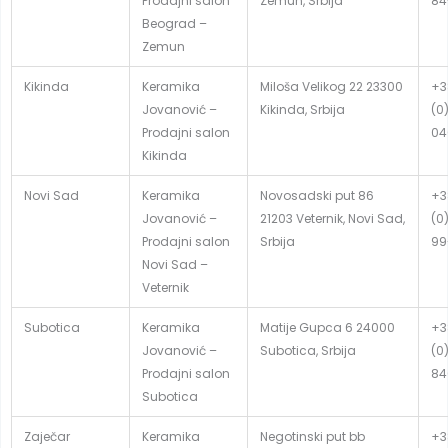
Prodajni salon
Zemun, Srbija
84
Beograd –
Zemun
Kikinda
Keramika
Miloša Velikog 22 23300
+3
Jovanović –
Kikinda, Srbija
(0
Prodajni salon
04
Kikinda
Novi Sad
Keramika
Novosadski put 86
+3
Jovanović –
21203 Veternik, Novi Sad,
(0
Prodajni salon
Srbija
99
Novi Sad –
Veternik
Subotica
Keramika
Matije Gupca 6 24000
+3
Jovanović –
Subotica, Srbija
(0
Prodajni salon
84
Subotica
Zaječar
Keramika
Negotinski put bb
+3