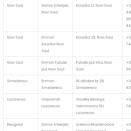
Novi Sad
Domis Enterijeri,
Kisačka 12, Novi Sad
+3
Novi Sad
44
381
44
Novi Sad
Enmon
Kisačka 28, Novi Sad
+3
Kisačka Novi
74
Sad
Novi Sad
Enmon Futoški
Futoški put 40a, Novi
+3
put Novi Sad
Sad
24
Smederevo
Enmon
16.oktobra br.29,
+3
Smederevo
Smederevo
82
Lazarevac
Unipromet
Vladike Nikolaja
+38
Lazarevac
Velimirovića 161,
74
Lazarevac
Beograd
Domis Enterijeri,
Sretena Mladenovića
+3