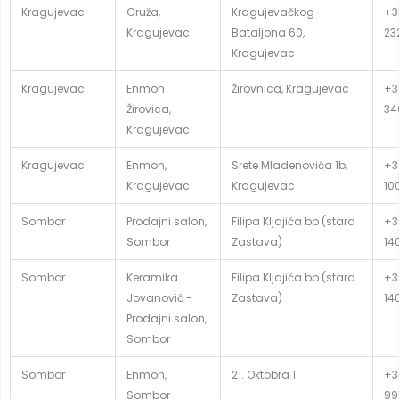
Kragujevac
Gruža,
Kragujevačkog
+3
Kragujevac
Bataljona 60,
23
Kragujevac
Kragujevac
Enmon
Žirovnica, Kragujevac
+3
Žirovica,
34
Kragujevac
Kragujevac
Enmon,
Srete Mladenovića 1b,
+3
Kragujevac
Kragujevac
10
Sombor
Prodajni salon,
Filipa Kljajića bb (stara
+3
Sombor
Zastava)
14
Sombor
Keramika
Filipa Kljajića bb (stara
+3
Jovanović -
Zastava)
14
Prodajni salon,
Sombor
Sombor
Enmon,
21. Oktobra 1
+3
Sombor
99