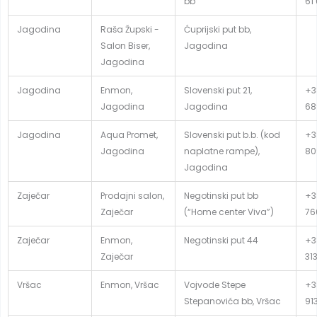
bb
61
Jagodina
Raša Župski -
Ćuprijski put bb,
Salon Biser,
Jagodina
Jagodina
Jagodina
Enmon,
Slovenski put 21,
+3
Jagodina
Jagodina
68
Jagodina
Aqua Promet,
Slovenski put b.b. (kod
+3
Jagodina
naplatne rampe),
80
Jagodina
Zaječar
Prodajni salon,
Negotinski put bb
+3
Zaječar
(“Home center Viva”)
76
Zaječar
Enmon,
Negotinski put 44
+3
Zaječar
31
Vršac
Enmon, Vršac
Vojvode Stepe
+3
Stepanovića bb, Vršac
91