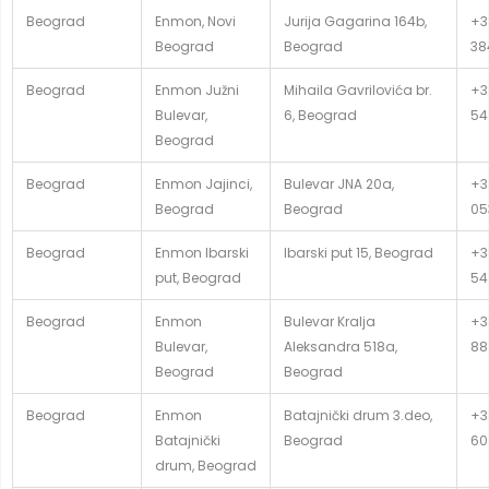
Beograd
Enmon, Novi
Jurija Gagarina 164b,
+38
Beograd
Beograd
38
Beograd
Enmon Južni
Mihaila Gavrilovića br.
+3
Bulevar,
6, Beograd
54
Beograd
Beograd
Enmon Jajinci,
Bulevar JNA 20a,
+3
Beograd
Beograd
05
Beograd
Enmon Ibarski
Ibarski put 15, Beograd
+3
put, Beograd
54
Beograd
Enmon
Bulevar Kralja
+3
Bulevar,
Aleksandra 518a,
88
Beograd
Beograd
Beograd
Enmon
Batajnički drum 3.deo,
+3
Batajnički
Beograd
60
drum, Beograd