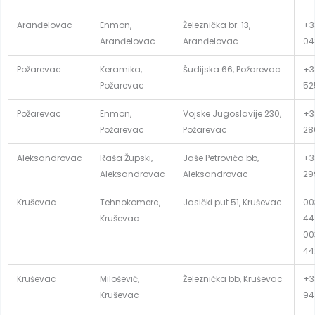
Aranđelovac
Enmon,
Železnička br. 13,
+3
Aranđelovac
Aranđelovac
04
Požarevac
Keramika,
Šudijska 66, Požarevac
+3
Požarevac
52
Požarevac
Enmon,
Vojske Jugoslavije 230,
+3
Požarevac
Požarevac
28
Aleksandrovac
Raša Župski,
Jaše Petrovića bb,
+3
Aleksandrovac
Aleksandrovac
29
Kruševac
Tehnokomerc,
Jasički put 51, Kruševac
00
Kruševac
44
00
44
Kruševac
Milošević,
Železnička bb, Kruševac
+3
Kruševac
94