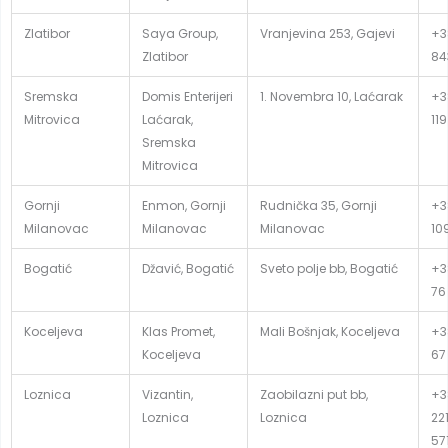
Zlatibor
Saya Group,
Vranjevina 253, Gajevi
+38
Zlatibor
84
Sremska
Domis Enterijeri
1. Novembra 10, Laćarak
+3
Mitrovica
Laćarak,
119
Sremska
Mitrovica
Gornji
Enmon, Gornji
Rudnička 35, Gornji
+3
Milanovac
Milanovac
Milanovac
10
Bogatić
Džavić, Bogatić
Sveto polje bb, Bogatić
+3
76
Koceljeva
Klas Promet,
Mali Bošnjak, Koceljeva
+3
Koceljeva
67
Loznica
Vizantin,
Zaobilazni put bb,
+3
Loznica
Loznica
22
57