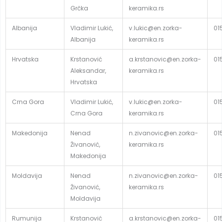
Grčka
keramika.rs
Albanija
Vladimir Lukić,
v.lukic@en.zorka-
01
Albanija
keramika.rs
Hrvatska
Krstanović
a.krstanovic@en.zorka-
01
Aleksandar,
keramika.rs
Hrvatska
Crna Gora
Vladimir Lukić,
v.lukic@en.zorka-
01
Crna Gora
keramika.rs
Makedonija
Nenad
n.zivanovic@en.zorka-
01
Živanović,
keramika.rs
Makedonija
Moldavija
Nenad
n.zivanovic@en.zorka-
01
Živanović,
keramika.rs
Moldavija
Rumunija
Krstanović
a.krstanovic@en.zorka-
01