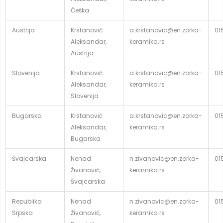
Češka
Austrija
Krstanović
a.krstanovic@en.zorka-
01
Aleksandar,
keramika.rs
Austrija
Slovenija
Krstanović
a.krstanovic@en.zorka-
01
Aleksandar,
keramika.rs
Slovenija
Bugarska
Krstanović
a.krstanovic@en.zorka-
01
Aleksandar,
keramika.rs
Bugarska
Švajcarska
Nenad
n.zivanovic@en.zorka-
01
Živanović,
keramika.rs
Švajcarska
Republika
Nenad
n.zivanovic@en.zorka-
01
Srpska
Živanović,
keramika.rs