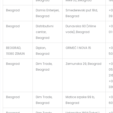
Beograd
Mike 52, Beograd
19
Beograd
Domis Enterijeri,
Smederevski put 18d,
+3
Beograd
Beograd
39
Beograd
Distributivni
Dunavska 93 (Viline
+3
centar,
vode), Beograd
01
Beograd
BEOGRAD,
Diplon,
GRMEČ 1 NOVA 15
+3
11080 ZEMUN
Beograd
50
Beograd
Dim Trade,
Zemunska 29, Beograd
+3
Beograd
05
21
+3
33
Beograd
Dim Trade,
Matice srpske 99 b,
+3
Beograd
Beograd
60
Beograd
Dim Trade,
Ustanička 189A/lokal 1,
+3