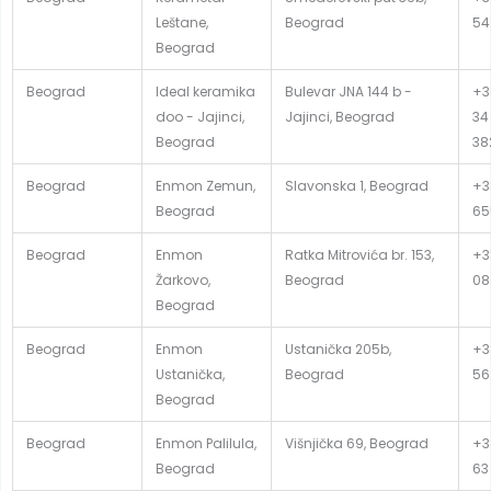
Leštane,
Beograd
54
Beograd
Beograd
Ideal keramika
Bulevar JNA 144 b -
+3
doo - Jajinci,
Jajinci, Beograd
34
Beograd
38
Beograd
Enmon Zemun,
Slavonska 1, Beograd
+38
Beograd
65
Beograd
Enmon
Ratka Mitrovića br. 153,
+38
Žarkovo,
Beograd
08
Beograd
Beograd
Enmon
Ustanička 205b,
+3
Ustanička,
Beograd
56
Beograd
Beograd
Enmon Palilula,
Višnjička 69, Beograd
+3
Beograd
63