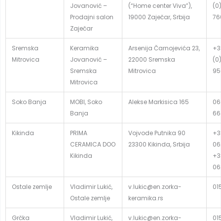
Jovanović –
(“Home center Viva”),
(0
Prodajni salon
19000 Zaječar, Srbija
76
Zaječar
Sremska
Keramika
Arsenija Čarnojevića 23,
+3
Mitrovica
Jovanović –
22000 Sremska
(0
Sremska
Mitrovica
95
Mitrovica
Soko Banja
MOBI, Soko
Alekse Markisica 165
06
Banja
66
Kikinda
PRIMA
Vojvode Putnika 90
+3
CERAMICA DOO
23300 Kikinda, Srbija
06
Kikinda
+3
06
Ostale zemlje
Vladimir Lukić,
v.lukic@en.zorka-
01
Ostale zemlje
keramika.rs
Grčka
Vladimir Lukić,
v.lukic@en.zorka-
01