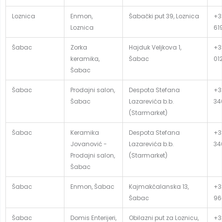
Loznica
Enmon,
Šabački put 39, Loznica
+3
Loznica
61
Šabac
Zorka
Hajduk Veljkova 1,
+3
keramika,
Šabac
01
Šabac
Šabac
Prodajni salon,
Despota Stefana
+3
Šabac
Lazarevića b.b.
34
(Starmarket)
Šabac
Keramika
Despota Stefana
+3
Jovanović -
Lazarevića b.b.
34
Prodajni salon,
(Starmarket)
Šabac
Šabac
Enmon, Šabac
Kajmakčalanska 13,
+3
Šabac
96
Šabac
Domis Enterijeri,
Obilazni put za Loznicu,
+38