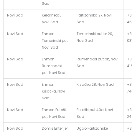
Sad
Novi Sad
Kerametal,
Partizanska 27, Novi
+3
Novi Sad
Sad
45
Novi Sad
Enmon
Temerinski put br.20,
+3
Temerinski put,
Novi Sad
03
Novi Sad
Novi Sad
Enmon
Rumenački put bb, Novi
+3
Rumenački
Sad
41
put, Novi Sad
Novi Sad
Enmon
Kisačka 28, Novi Sad
+3
Kisačka, Novi
74
Sad
Novi Sad
Enmon Futoški
Futoški put 40a, Novi
+3
put, Novi Sad
Sad
24
Novi Sad
Domis Enterijeri,
Ugao Partizanske i
+3