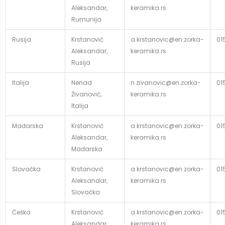
Aleksandar,
keramika.rs
Rumunija
Rusija
Krstanović
a.krstanovic@en.zorka-
01
Aleksandar,
keramika.rs
Rusija
Italija
Nenad
n.zivanovic@en.zorka-
01
Živanović,
keramika.rs
Italija
Mađarska
Krstanović
a.krstanovic@en.zorka-
01
Aleksandar,
keramika.rs
Mađarska
Slovačka
Krstanović
a.krstanovic@en.zorka-
01
Aleksandar,
keramika.rs
Slovačka
Češka
Krstanović
a.krstanovic@en.zorka-
01
Aleksandar,
keramika.rs