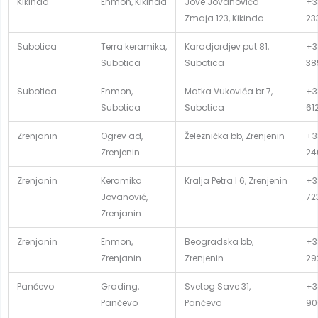
Kikinda
Enmon, Kikinda
Jove Jovanovića
+3
Zmaja 123, Kikinda
23
Subotica
Terra keramika,
Karadjordjev put 81,
+3
Subotica
Subotica
38
Subotica
Enmon,
Matka Vukovića br.7,
+3
Subotica
Subotica
61
Zrenjanin
Ogrev ad,
Železnička bb, Zrenjenin
+3
Zrenjenin
24
Zrenjanin
Keramika
Kralja Petra I 6, Zrenjenin
+3
Jovanović,
72
Zrenjanin
Zrenjanin
Enmon,
Beogradska bb,
+3
Zrenjanin
Zrenjenin
29
Pančevo
Grading,
Svetog Save 31,
+3
Pančevo
Pančevo
90