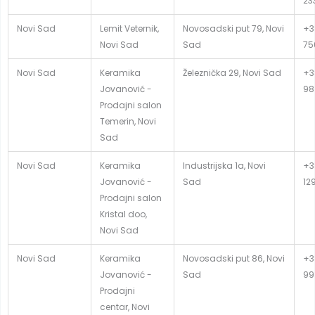
23
Novi Sad
Lemit Veternik,
Novosadski put 79, Novi
+3
Novi Sad
Sad
75
Novi Sad
Keramika
Železnička 29, Novi Sad
+3
Jovanović -
98
Prodajni salon
Temerin, Novi
Sad
Novi Sad
Keramika
Industrijska 1a, Novi
+3
Jovanović -
Sad
12
Prodajni salon
Kristal doo,
Novi Sad
Novi Sad
Keramika
Novosadski put 86, Novi
+3
Jovanović -
Sad
99
Prodajni
centar, Novi