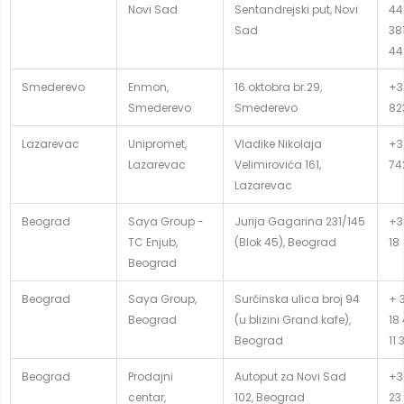
Novi Sad
Sentandrejski put, Novi
44
Sad
381
44
Smederevo
Enmon,
16.oktobra br.29,
+3
Smederevo
Smederevo
82
Lazarevac
Unipromet,
Vladike Nikolaja
+38
Lazarevac
Velimirovića 161,
74
Lazarevac
Beograd
Saya Group -
Jurija Gagarina 231/145
+38
TC Enjub,
(Blok 45), Beograd
18
Beograd
Beograd
Saya Group,
Surčinska ulica broj 94
+ 3
Beograd
(u blizini Grand kafe),
18
Beograd
11 
Beograd
Prodajni
Autoput za Novi Sad
+3
centar,
102, Beograd
23