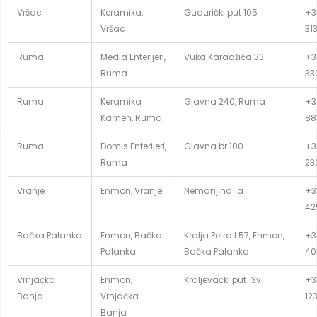
Vršac
Keramika,
Gudurički put 105
+3
Vršac
31
Ruma
Media Enterijeri,
Vuka Karadžića 33
+3
Ruma
33
Ruma
Keramika
Glavna 240, Ruma
+3
Kamen, Ruma
88
Ruma
Domis Enterijeri,
Glavna br.100
+3
Ruma
23
Vranje
Enmon, Vranje
Nemanjina 1a
+3
42
Bačka Palanka
Enmon, Bačka
Kralja Petra I 57, Enmon,
+3
Palanka
Bačka Palanka
40
Vrnjačka
Enmon,
Kraljevački put 13v
+3
Banja
Vrnjačka
12
Banja