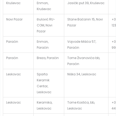
Kruševac
Enmon,
Jasički put 39, Kruševac
Kruševac
Novi Pazar
Đulović RU-
Stane Bačanin 15, Novi
+3
COM, Novi
Pazar
12
Pazar
Paraćin
Enmon,
Vojvode Mišića 57,
+3
Paraćin
Paraćin
99
Paraćin
Breza, Paraćin
Tome Živanovića bb,
Paraćin
Leskovac
Sparta
Niška 34, Leskovac
Keramik
Centar,
Leskovac
Leskovac
Keramika,
Tome Kostića, bb,
+3
Leskovac
Leskovac
44