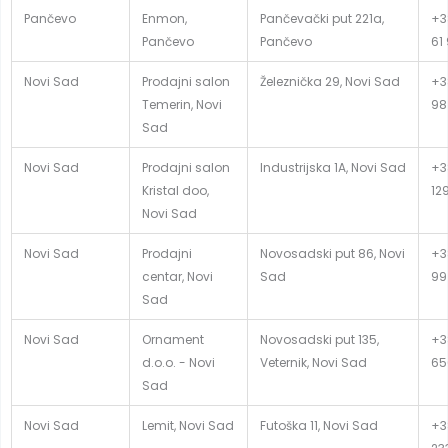
Pančevo
Enmon,
Pančevački put 221a,
+3
Pančevo
Pančevo
61
Novi Sad
Prodajni salon
Železnička 29, Novi Sad
+3
Temerin, Novi
98
Sad
Novi Sad
Prodajni salon
Industrijska 1A, Novi Sad
+3
Kristal doo,
12
Novi Sad
Novi Sad
Prodajni
Novosadski put 86, Novi
+3
centar, Novi
Sad
99
Sad
Novi Sad
Ornament
Novosadski put 135,
+3
d.o.o. - Novi
Veternik, Novi Sad
65
Sad
Novi Sad
Lemit, Novi Sad
Futoška 11, Novi Sad
+38