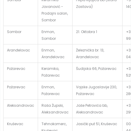
Jovanović -
Zastava)
14
Prodajni salon,
Sombor
Sombor
Enmon,
21. Oktobra 1
+3
Sombor
99
Aranđelovac
Enmon,
Železnička br. 13,
+3
Aranđelovac
Aranđelovac
04
Požarevac
Keramika,
Šudijska 66, Požarevac
+3
Požarevac
52
Požarevac
Enmon,
Vojske Jugoslavije 230,
+3
Požarevac
Požarevac
28
Aleksandrovac
Raša Župski,
Jaše Petrovića bb,
+3
Aleksandrovac
Aleksandrovac
29
Kruševac
Tehnokomerc,
Jasički put 51, Kruševac
00
Kruševac
44