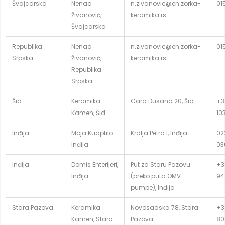
Švajcarska
Nenad
n.zivanovic@en.zorka-
01
Živanović,
keramika.rs
Švajcarska
Republika
Nenad
n.zivanovic@en.zorka-
01
Srpska
Živanović,
keramika.rs
Republika
Srpska
Šid
Keramika
Cara Dusana 20, Šid
+3
Kamen, Šid
10
Inđija
Moja Kuaptilo
Kralja Petra I, Inđija
02
Inđija
03
Inđija
Domis Enterijeri,
Put za Staru Pazovu
+3
Inđija
(preko puta OMV
94
pumpe), Inđija
Stara Pazova
Keramika
Novosadska 78, Stara
+3
Kamen, Stara
Pazova
80