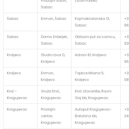
Prodajni salon,
(Starmarket)
Šabac
Šabac
Enmon, Šabac
Kajmakčalanska 13,
+3
Šabac
96
Šabac
Domis Enterijeri,
Obilazni put za Loznicu,
+38
Šabac
Šabac
33
Kraljevo
Studio Izvor D,
Adrani 81, Kraljevo
+3
Kraljevo
95
Kraljevo
Enmon,
Toplice Milana 5,
+3
Kraljevo
Kraljevo
08
Knić -
Gruža Knić,
Knić stovarište, Ravni
Kragujevac
Kragujevac
Gaj bb, Kragujevac
Kragujevac
Prodajni
Autoput Kragujevac-
+3
centar,
Batočina bb,
24
Kragujevac
Kragujevac