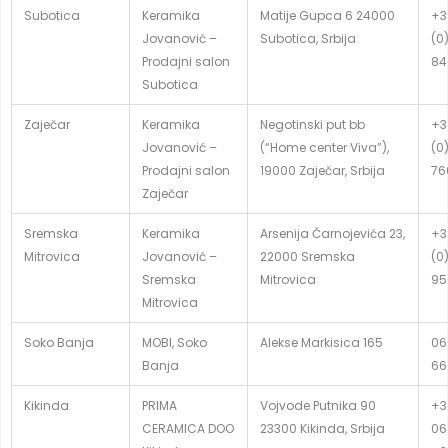
Subotica
Keramika
Matije Gupca 6 24000
+3
Jovanović –
Subotica, Srbija
(0
Prodajni salon
84
Subotica
Zaječar
Keramika
Negotinski put bb
+3
Jovanović –
(“Home center Viva”),
(0
Prodajni salon
19000 Zaječar, Srbija
76
Zaječar
Sremska
Keramika
Arsenija Čarnojevića 23,
+3
Mitrovica
Jovanović –
22000 Sremska
(0
Sremska
Mitrovica
95
Mitrovica
Soko Banja
MOBI, Soko
Alekse Markisica 165
06
Banja
66
Kikinda
PRIMA
Vojvode Putnika 90
+3
CERAMICA DOO
23300 Kikinda, Srbija
06