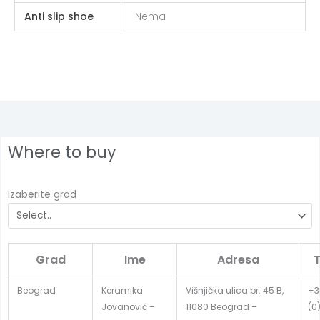
Anti slip shoe
Nema
Where to buy
Izaberite grad
Grad
Ime
Adresa
T
Beograd
Keramika
Višnjička ulica br. 45 B,
+3
Jovanović –
11080 Beograd –
(0