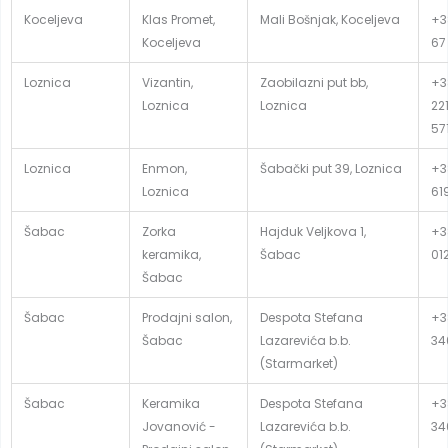
Koceljeva
Klas Promet,
Mali Bošnjak, Koceljeva
+3
Koceljeva
67
Loznica
Vizantin,
Zaobilazni put bb,
+3
Loznica
Loznica
22
57
Loznica
Enmon,
Šabački put 39, Loznica
+3
Loznica
61
Šabac
Zorka
Hajduk Veljkova 1,
+3
keramika,
Šabac
01
Šabac
Šabac
Prodajni salon,
Despota Stefana
+3
Šabac
Lazarevića b.b.
34
(Starmarket)
Šabac
Keramika
Despota Stefana
+3
Jovanović -
Lazarevića b.b.
34