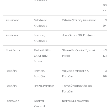
00
44
Kruševac
Milošević,
Železnička bb, Kruševac
+3
Kruševac
94
Kruševac
Enmon,
Jasički put 39, Kruševac
Kruševac
Novi Pazar
Đulović RU-
Stane Bačanin 15, Novi
+3
COM, Novi
Pazar
12
Pazar
Paraćin
Enmon,
Vojvode Mišića 57,
+3
Paraćin
Paraćin
99
Paraćin
Breza, Paraćin
Tome Živanovića bb,
Paraćin
Leskovac
Sparta
Niška 34, Leskovac
Keramik