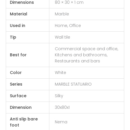
Dimensions
80 × 30 × 1 cm
Material
Marble
Used in
Home, Office
Tip
Wall tile
Commercial space and office,
Best for
Kitchens and bathrooms,
Restaurants and bars
Color
White
Series
MARBLE STATUARIO
Surface
Silky
Dimension
30x80x1
Anti slip bare
Nema
foot