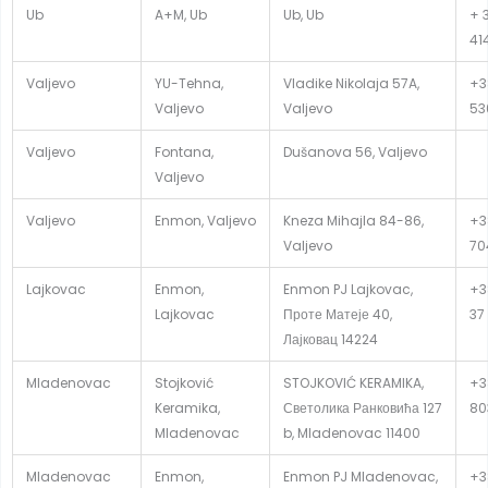
Ub
A+M, Ub
Ub, Ub
+ 
41
Valjevo
YU-Tehna,
Vladike Nikolaja 57A,
+3
Valjevo
Valjevo
53
Valjevo
Fontana,
Dušanova 56, Valjevo
Valjevo
Valjevo
Enmon, Valjevo
Kneza Mihajla 84-86,
+3
Valjevo
70
Lajkovac
Enmon,
Enmon PJ Lajkovac,
+3
Lajkovac
Проте Матеје 40,
37
Лајковац 14224
Mladenovac
Stojković
STOJKOVIĆ KERAMIKA,
+3
Keramika,
Светолика Ранковића 127
80
Mladenovac
b, Mladenovac 11400
Mladenovac
Enmon,
Enmon PJ Mladenovac,
+3