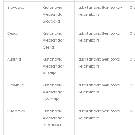
Slovačka
Krstanović
a.krstanovic@en.zorka-
01
Aleksandar,
keramika.rs
Slovačka
Češka
Krstanović
a.krstanovic@en.zorka-
01
Aleksandar,
keramika.rs
Češka
Austrija
Krstanović
a.krstanovic@en.zorka-
01
Aleksandar,
keramika.rs
Austrija
Slovenija
Krstanović
a.krstanovic@en.zorka-
01
Aleksandar,
keramika.rs
Slovenija
Bugarska
Krstanović
a.krstanovic@en.zorka-
01
Aleksandar,
keramika.rs
Bugarska