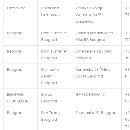
Lazarevac
Unipromet
Vladike Nikolaja
+38
Lazarevac
Velimirovića 161,
74
Lazarevac
Beograd
Domis Enterijeri,
Sretena Mladenovića
+3
Beograd
Mike 52, Beograd
19
Beograd
Domis Enterijeri,
Smederevski put 18d,
+3
Beograd
Beograd
39
Beograd
Distributivni
Dunavska 93 (Viline
+3
centar,
vode), Beograd
01
Beograd
BEOGRAD,
Diplon,
GRMEČ 1 NOVA 15
+3
11080 ZEMUN
Beograd
50
Beograd
Dim Trade,
Zemunska 29, Beograd
+3
Beograd
05
21