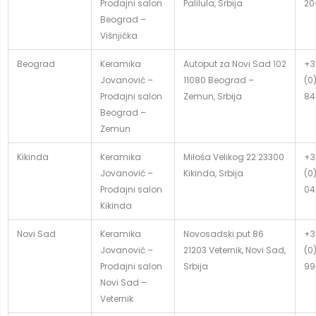
Prodajni salon
Palilula, Srbija
20
Beograd –
Višnjička
Beograd
Keramika
Autoput za Novi Sad 102
+3
Jovanović –
11080 Beograd –
(0
Prodajni salon
Zemun, Srbija
84
Beograd –
Zemun
Kikinda
Keramika
Miloša Velikog 22 23300
+3
Jovanović –
Kikinda, Srbija
(0
Prodajni salon
04
Kikinda
Novi Sad
Keramika
Novosadski put 86
+3
Jovanović –
21203 Veternik, Novi Sad,
(0
Prodajni salon
Srbija
99
Novi Sad –
Veternik