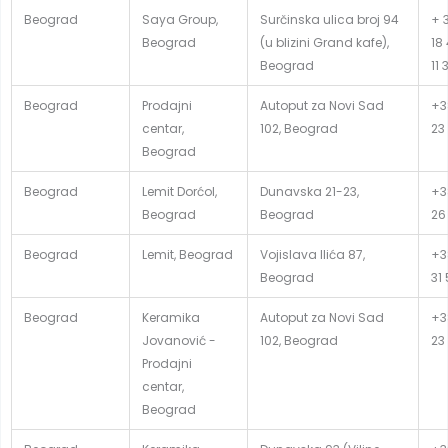
Beograd
Saya Group,
Surčinska ulica broj 94
+ 3
Beograd
(u blizini Grand kafe),
18
Beograd
11 
Beograd
Prodajni
Autoput za Novi Sad
+3
centar,
102, Beograd
23
Beograd
Beograd
Lemit Dorćol,
Dunavska 21-23,
+3
Beograd
Beograd
26
Beograd
Lemit, Beograd
Vojislava Ilića 87,
+3
Beograd
31
Beograd
Keramika
Autoput za Novi Sad
+3
Jovanović -
102, Beograd
23
Prodajni
centar,
Beograd