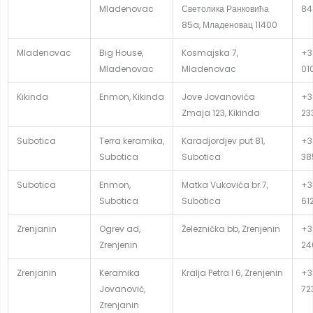
Mladenovac
Светолика Ранковића
84
85a, Младеновац 11400
Mladenovac
Big House,
Kosmajska 7,
+3
Mladenovac
Mladenovac
01
Kikinda
Enmon, Kikinda
Jove Jovanovića
+3
Zmaja 123, Kikinda
23
Subotica
Terra keramika,
Karadjordjev put 81,
+3
Subotica
Subotica
38
Subotica
Enmon,
Matka Vukovića br.7,
+3
Subotica
Subotica
61
Zrenjanin
Ogrev ad,
Železnička bb, Zrenjenin
+3
Zrenjenin
24
Zrenjanin
Keramika
Kralja Petra I 6, Zrenjenin
+3
Jovanović,
72
Zrenjanin