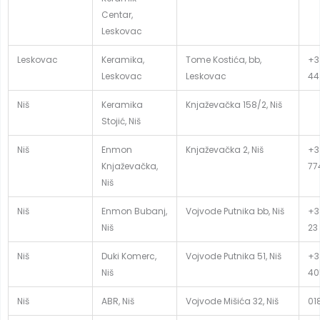
Centar,
Leskovac
Leskovac
Keramika,
Tome Kostića, bb,
+3
Leskovac
Leskovac
44
Niš
Keramika
Knjaževačka 158/2, Niš
Stojić, Niš
Niš
Enmon
Knjaževačka 2, Niš
+3
Knjaževačka,
77
Niš
Niš
Enmon Bubanj,
Vojvode Putnika bb, Niš
+3
Niš
23
Niš
Duki Komerc,
Vojvode Putnika 51, Niš
+3
Niš
40
Niš
ABR, Niš
Vojvode Mišića 32, Niš
01