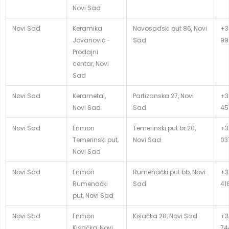
Novi Sad
Novi Sad
Keramika
Novosadski put 86, Novi
+3
Jovanović -
Sad
99
Prodajni
centar, Novi
Sad
Novi Sad
Kerametal,
Partizanska 27, Novi
+3
Novi Sad
Sad
45
Novi Sad
Enmon
Temerinski put br.20,
+3
Temerinski put,
Novi Sad
03
Novi Sad
Novi Sad
Enmon
Rumenački put bb, Novi
+3
Rumenački
Sad
41
put, Novi Sad
Novi Sad
Enmon
Kisačka 28, Novi Sad
+3
Kisačka, Novi
74