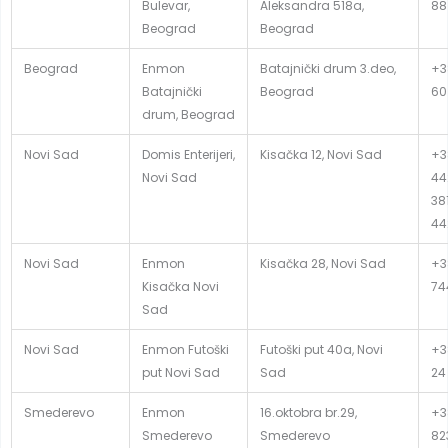
Bulevar,
Aleksandra 518a,
88
Beograd
Beograd
Beograd
Enmon
Batajnički drum 3.deo,
+3
Batajnički
Beograd
60
drum, Beograd
Novi Sad
Domis Enterijeri,
Kisačka 12, Novi Sad
+3
Novi Sad
44
381
44
Novi Sad
Enmon
Kisačka 28, Novi Sad
+3
Kisačka Novi
74
Sad
Novi Sad
Enmon Futoški
Futoški put 40a, Novi
+3
put Novi Sad
Sad
24
Smederevo
Enmon
16.oktobra br.29,
+3
Smederevo
Smederevo
82