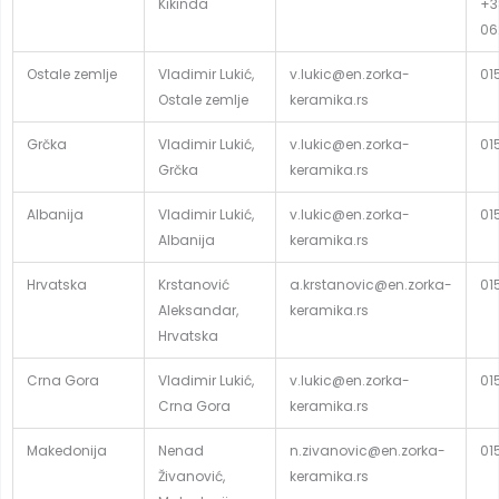
Kikinda
+3
06
Ostale zemlje
Vladimir Lukić,
v.lukic@en.zorka-
01
Ostale zemlje
keramika.rs
Grčka
Vladimir Lukić,
v.lukic@en.zorka-
01
Grčka
keramika.rs
Albanija
Vladimir Lukić,
v.lukic@en.zorka-
01
Albanija
keramika.rs
Hrvatska
Krstanović
a.krstanovic@en.zorka-
01
Aleksandar,
keramika.rs
Hrvatska
Crna Gora
Vladimir Lukić,
v.lukic@en.zorka-
01
Crna Gora
keramika.rs
Makedonija
Nenad
n.zivanovic@en.zorka-
01
Živanović,
keramika.rs