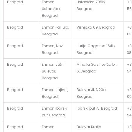
Beograd
Enmon
Ustanička 205b,
+3
Ustanička,
Beograd
56
Beograd
Beograd
Enmon Palilula,
Višnjička 69, Beograd
+3
Beograd
63
Beograd
Enmon, Novi
Jurija Gagarina 164b,
+38
Beograd
Beograd
38
Beograd
Enmon Južni
Mihaila Gavrilovića br.
+3
Bulevar,
6, Beograd
54
Beograd
Beograd
Enmon Jajinci,
Bulevar JNA 20a,
+3
Beograd
Beograd
05
Beograd
Enmon Ibarski
Ibarski put 15, Beograd
+3
put, Beograd
54
Beograd
Enmon
Bulevar Kralja
+3