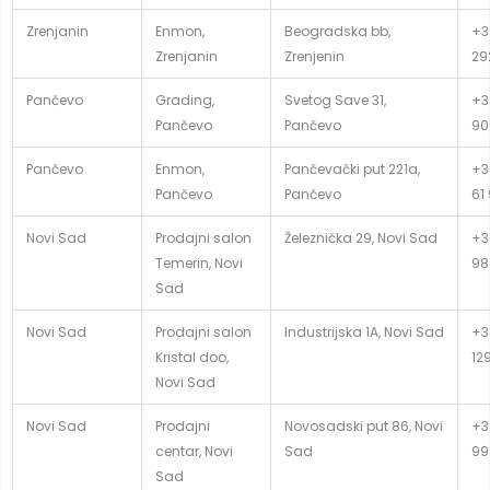
Zrenjanin
Enmon,
Beogradska bb,
+3
Zrenjanin
Zrenjenin
29
Pančevo
Grading,
Svetog Save 31,
+3
Pančevo
Pančevo
90
Pančevo
Enmon,
Pančevački put 221a,
+3
Pančevo
Pančevo
61
Novi Sad
Prodajni salon
Železnička 29, Novi Sad
+3
Temerin, Novi
98
Sad
Novi Sad
Prodajni salon
Industrijska 1A, Novi Sad
+3
Kristal doo,
12
Novi Sad
Novi Sad
Prodajni
Novosadski put 86, Novi
+3
centar, Novi
Sad
99
Sad