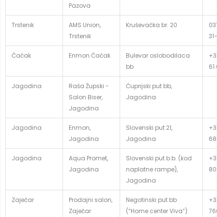
Pazova
Trstenik
AMS Union,
Kruševačka br. 20
03
Trstenik
31
Čačak
Enmon Čačak
Bulevar oslobodilaca
+3
bb
61
Jagodina
Raša Župski -
Ćuprijski put bb,
Salon Biser,
Jagodina
Jagodina
Jagodina
Enmon,
Slovenski put 21,
+3
Jagodina
Jagodina
68
Jagodina
Aqua Promet,
Slovenski put b.b. (kod
+3
Jagodina
naplatne rampe),
80
Jagodina
Zaječar
Prodajni salon,
Negotinski put bb
+3
Zaječar
(“Home center Viva”)
76