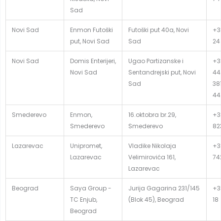
Sad
Novi Sad
Enmon Futoški
Futoški put 40a, Novi
+3
put, Novi Sad
Sad
24
Novi Sad
Domis Enterijeri,
Ugao Partizanske i
+3
Novi Sad
Sentandrejski put, Novi
44
Sad
381
44
Smederevo
Enmon,
16.oktobra br.29,
+3
Smederevo
Smederevo
82
Lazarevac
Unipromet,
Vladike Nikolaja
+38
Lazarevac
Velimirovića 161,
74
Lazarevac
Beograd
Saya Group -
Jurija Gagarina 231/145
+38
TC Enjub,
(Blok 45), Beograd
18
Beograd