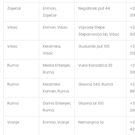
Zaječar
Enmon,
Negotinski put 44
+3
Zaječar
31
Vršac
Enmon, Vršac
Vojvode Stepe
+3
Stepanovića bb, Vršac
91
Vršac
Keramika,
Gudurički put 105
+3
Vršac
31
Ruma
Media Enterijeri,
Vuka Karadžića 33
+3
Ruma
33
Ruma
Keramika
Glavna 240, Ruma
+3
Kamen, Ruma
88
Ruma
Domis Enterijeri,
Glavna br.100
+3
Ruma
23
Vranje
Enmon, Vranje
Nemanjina 1a
+3
42