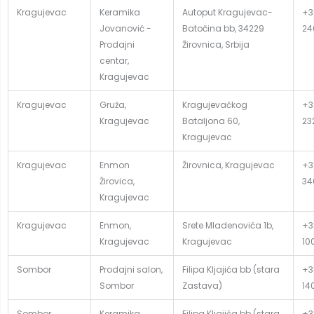
Kragujevac
Keramika
Autoput Kragujevac-
+3
Jovanović -
Batočina bb, 34229
24
Prodajni
Žirovnica, Srbija
centar,
Kragujevac
Kragujevac
Gruža,
Kragujevačkog
+3
Kragujevac
Bataljona 60,
23
Kragujevac
Kragujevac
Enmon
Žirovnica, Kragujevac
+3
Žirovica,
34
Kragujevac
Kragujevac
Enmon,
Srete Mladenovića 1b,
+3
Kragujevac
Kragujevac
10
Sombor
Prodajni salon,
Filipa Kljajića bb (stara
+3
Sombor
Zastava)
14
Sombor
Keramika
Filipa Kljajića bb (stara
+3