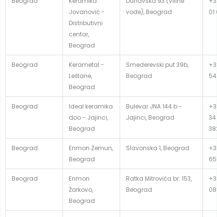
Beograd
Keramika
Dunavska 93 (Viline
+3
Jovanović -
vode), Beograd
01
Distributivni
centar,
Beograd
Beograd
Kerametal -
Smederevski put 39b,
+3
Leštane,
Beograd
54
Beograd
Beograd
Ideal keramika
Bulevar JNA 144 b -
+3
doo - Jajinci,
Jajinci, Beograd
34
Beograd
38
Beograd
Enmon Zemun,
Slavonska 1, Beograd
+38
Beograd
65
Beograd
Enmon
Ratka Mitrovića br. 153,
+38
Žarkovo,
Beograd
08
Beograd