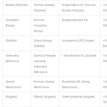
Bačka Palanka
Enmon, Bačka
Kralja Petra I 57, Enmon,
+3
Palanka
Bačka Palanka
40
Vrnjačka
Enmon,
Kraljevački put 13v
+3
Banja
Vrnjačka
12
Banja
Zlatibor
Saya Group,
Vranjevina 253, Gajevi
+38
Zlatibor
84
Sremska
Domis Enterijeri
1. Novembra 10, Laćarak
+3
Mitrovica
Laćarak,
119
Sremska
Mitrovica
Gornji
Enmon, Gornji
Rudnička 35, Gornji
+3
Milanovac
Milanovac
Milanovac
10
Bogatić
Džavić, Bogatić
Sveto polje bb, Bogatić
+3
76