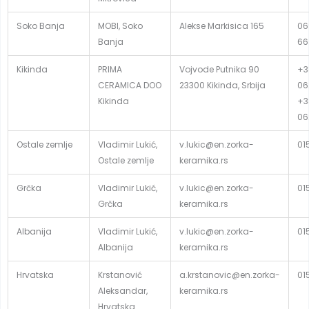
Soko Banja
MOBI, Soko
Alekse Markisica 165
06
Banja
66
Kikinda
PRIMA
Vojvode Putnika 90
+3
CERAMICA DOO
23300 Kikinda, Srbija
06
Kikinda
+3
06
Ostale zemlje
Vladimir Lukić,
v.lukic@en.zorka-
01
Ostale zemlje
keramika.rs
Grčka
Vladimir Lukić,
v.lukic@en.zorka-
01
Grčka
keramika.rs
Albanija
Vladimir Lukić,
v.lukic@en.zorka-
01
Albanija
keramika.rs
Hrvatska
Krstanović
a.krstanovic@en.zorka-
01
Aleksandar,
keramika.rs
Hrvatska