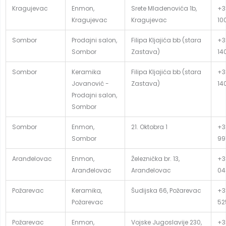
Kragujevac
Enmon,
Srete Mladenovića 1b,
+3
Kragujevac
Kragujevac
10
Sombor
Prodajni salon,
Filipa Kljajića bb (stara
+3
Sombor
Zastava)
14
Sombor
Keramika
Filipa Kljajića bb (stara
+3
Jovanović -
Zastava)
14
Prodajni salon,
Sombor
Sombor
Enmon,
21. Oktobra 1
+3
Sombor
99
Aranđelovac
Enmon,
Železnička br. 13,
+3
Aranđelovac
Aranđelovac
04
Požarevac
Keramika,
Šudijska 66, Požarevac
+3
Požarevac
52
Požarevac
Enmon,
Vojske Jugoslavije 230,
+3