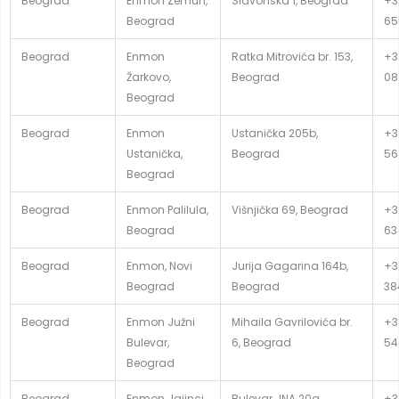
Beograd
Enmon Zemun,
Slavonska 1, Beograd
+38
Beograd
65
Beograd
Enmon
Ratka Mitrovića br. 153,
+38
Žarkovo,
Beograd
08
Beograd
Beograd
Enmon
Ustanička 205b,
+3
Ustanička,
Beograd
56
Beograd
Beograd
Enmon Palilula,
Višnjička 69, Beograd
+3
Beograd
63
Beograd
Enmon, Novi
Jurija Gagarina 164b,
+38
Beograd
Beograd
38
Beograd
Enmon Južni
Mihaila Gavrilovića br.
+3
Bulevar,
6, Beograd
54
Beograd
Beograd
Enmon Jajinci,
Bulevar JNA 20a,
+3