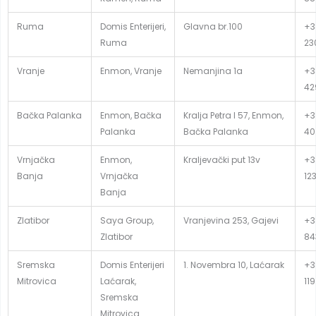
Ruma
Domis Enterijeri,
Glavna br.100
+3
Ruma
23
Vranje
Enmon, Vranje
Nemanjina 1a
+3
42
Bačka Palanka
Enmon, Bačka
Kralja Petra I 57, Enmon,
+3
Palanka
Bačka Palanka
40
Vrnjačka
Enmon,
Kraljevački put 13v
+3
Banja
Vrnjačka
12
Banja
Zlatibor
Saya Group,
Vranjevina 253, Gajevi
+38
Zlatibor
84
Sremska
Domis Enterijeri
1. Novembra 10, Laćarak
+3
Mitrovica
Laćarak,
119
Sremska
Mitrovica