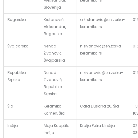
Aleksandar,
keramika.rs
Slovenija
Bugarska
Krstanović
a.krstanovic@en.zorka-
01
Aleksandar,
keramika.rs
Bugarska
Švajcarska
Nenad
n.zivanovic@en.zorka-
01
Živanović,
keramika.rs
Švajcarska
Republika
Nenad
n.zivanovic@en.zorka-
01
Srpska
Živanović,
keramika.rs
Republika
Srpska
Šid
Keramika
Cara Dusana 20, Šid
+3
Kamen, Šid
10
Inđija
Moja Kuaptilo
Kralja Petra I, Inđija
02
Inđija
03