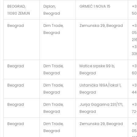
BEOGRAD,
Diplon,
GRMEČ 1 NOVA 15
+3
11080 ZEMUN
Beograd
50
Beograd
Dim Trade,
Zemunska 29, Beograd
+3
Beograd
05
21
+3
33
Beograd
Dim Trade,
Matice srpske 99 b,
+3
Beograd
Beograd
60
Beograd
Dim Trade,
Ustanička 189A/lokal 1,
+3
Beograd
Beograd
44
Beograd
Dim Trade,
Jurija Gagarina 231/171,
+38
Beograd
Beograd
72
Beograd
Dim Trade,
Zemunska 29, Beograd
+3
Beograd
05