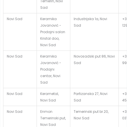
Temerin, Novi
Sad
Novi Sad
Keramika
Industrijska 1a, Novi
+3
Jovanović -
Sad
12
Prodajni salon
Kristal doo,
Novi Sad
Novi Sad
Keramika
Novosadski put 86, Novi
+3
Jovanović -
Sad
99
Prodajni
centar, Novi
Sad
Novi Sad
Kerametal,
Partizanska 27, Novi
+3
Novi Sad
Sad
45
Novi Sad
Enmon
Temerinski put br.20,
+3
Temerinski put,
Novi Sad
03
Novi Sad