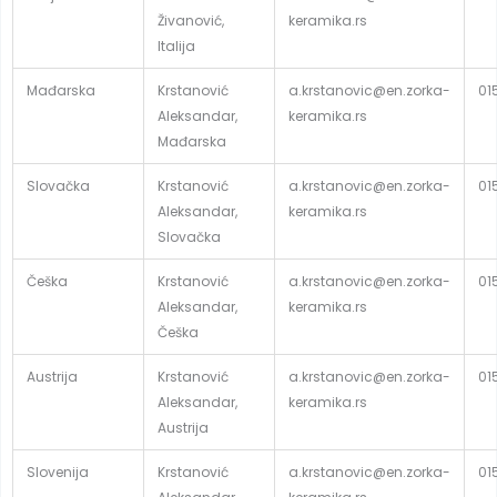
Živanović,
keramika.rs
Italija
Mađarska
Krstanović
a.krstanovic@en.zorka-
01
Aleksandar,
keramika.rs
Mađarska
Slovačka
Krstanović
a.krstanovic@en.zorka-
01
Aleksandar,
keramika.rs
Slovačka
Češka
Krstanović
a.krstanovic@en.zorka-
01
Aleksandar,
keramika.rs
Češka
Austrija
Krstanović
a.krstanovic@en.zorka-
01
Aleksandar,
keramika.rs
Austrija
Slovenija
Krstanović
a.krstanovic@en.zorka-
01