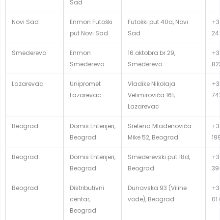
Sad
Novi Sad
Enmon Futoški
Futoški put 40a, Novi
+3
put Novi Sad
Sad
24
Smederevo
Enmon
16.oktobra br.29,
+3
Smederevo
Smederevo
82
Lazarevac
Unipromet
Vladike Nikolaja
+38
Lazarevac
Velimirovića 161,
74
Lazarevac
Beograd
Domis Enterijeri,
Sretena Mladenovića
+3
Beograd
Mike 52, Beograd
19
Beograd
Domis Enterijeri,
Smederevski put 18d,
+3
Beograd
Beograd
39
Beograd
Distributivni
Dunavska 93 (Viline
+3
centar,
vode), Beograd
01
Beograd