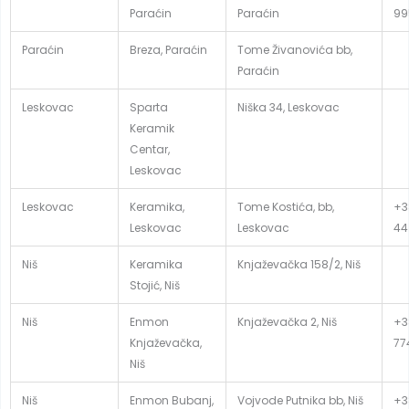
Paraćin
Paraćin
99
Paraćin
Breza, Paraćin
Tome Živanovića bb,
Paraćin
Leskovac
Sparta
Niška 34, Leskovac
Keramik
Centar,
Leskovac
Leskovac
Keramika,
Tome Kostića, bb,
+3
Leskovac
Leskovac
44
Niš
Keramika
Knjaževačka 158/2, Niš
Stojić, Niš
Niš
Enmon
Knjaževačka 2, Niš
+3
Knjaževačka,
77
Niš
Niš
Enmon Bubanj,
Vojvode Putnika bb, Niš
+3