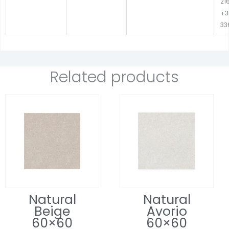
21
+3
33
Related products
Natural
Natural
Beige
Avorio
60×60
60×60