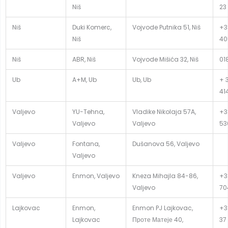
Niš
23
Niš
Duki Komerc,
Vojvode Putnika 51, Niš
+3
Niš
40
Niš
ABR, Niš
Vojvode Mišića 32, Niš
01
Ub
A+M, Ub
Ub, Ub
+ 
41
Valjevo
YU-Tehna,
Vladike Nikolaja 57A,
+3
Valjevo
Valjevo
53
Valjevo
Fontana,
Dušanova 56, Valjevo
Valjevo
Valjevo
Enmon, Valjevo
Kneza Mihajla 84-86,
+3
Valjevo
70
Lajkovac
Enmon,
Enmon PJ Lajkovac,
+3
Lajkovac
Проте Матеје 40,
37