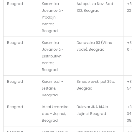
Beograd
Keramika
Autoput za Novi Sad
+3
Jovanović -
102, Beograd
23
Prodajni
centar,
Beograd
Beograd
Keramika
Dunavska 93 (Viline
+3
Jovanović -
vode), Beograd
01
Distributivni
centar,
Beograd
Beograd
Kerametal -
Smederevski put 39b,
+3
Leštane,
Beograd
54
Beograd
Beograd
Ideal keramika
Bulevar JNA 144 b -
+3
doo - Jajinci,
Jajinci, Beograd
34
Beograd
38