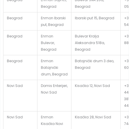
Beograd
Beograd
05
Beograd
Enmon Ibarski
Ibarski put 15, Beograd
+3
put, Beograd
54
Beograd
Enmon
Bulevar Kralja
+3
Bulevar,
Aleksandra 518a,
88
Beograd
Beograd
Beograd
Enmon
Batajnički drum 3.deo,
+3
Batajnički
Beograd
60
drum, Beograd
Novi Sad
Domis Enterijeri,
Kisačka 12, Novi Sad
+3
Novi Sad
44
381
44
Novi Sad
Enmon
Kisačka 28, Novi Sad
+3
Kisačka Novi
74