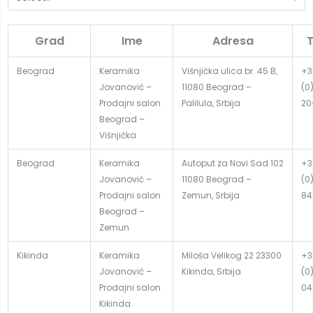
Grad
Ime
Adresa
T
Beograd
Keramika
Višnjička ulica br. 45 B,
+3
Jovanović –
11080 Beograd –
(0
Prodajni salon
Palilula, Srbija
20
Beograd –
Višnjička
Beograd
Keramika
Autoput za Novi Sad 102
+3
Jovanović –
11080 Beograd –
(0
Prodajni salon
Zemun, Srbija
84
Beograd –
Zemun
Kikinda
Keramika
Miloša Velikog 22 23300
+3
Jovanović –
Kikinda, Srbija
(0
Prodajni salon
04
Kikinda