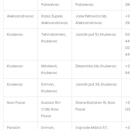
Požarevac
Požarevac
28
Aleksandrovac
Raša Župski,
Jaše Petrovića bb,
+3
Aleksandrovac
Aleksandrovac
29
Kruševac
Tehnokomerc,
Jasički put 51, Kruševac
00
Kruševac
44
00
44
Kruševac
Milošević,
Železnička bb, Kruševac
+3
Kruševac
94
Kruševac
Enmon,
Jasički put 39, Kruševac
Kruševac
Novi Pazar
Đulović RU-
Stane Bačanin 15, Novi
+3
COM, Novi
Pazar
12
Pazar
Paraćin
Enmon,
Vojvode Mišića 57,
+3