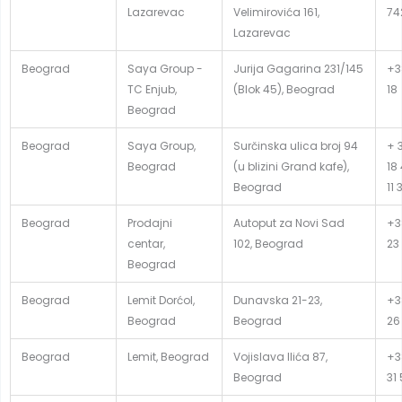
Lazarevac
Velimirovića 161,
74
Lazarevac
Beograd
Saya Group -
Jurija Gagarina 231/145
+38
TC Enjub,
(Blok 45), Beograd
18
Beograd
Beograd
Saya Group,
Surčinska ulica broj 94
+ 3
Beograd
(u blizini Grand kafe),
18
Beograd
11 
Beograd
Prodajni
Autoput za Novi Sad
+3
centar,
102, Beograd
23
Beograd
Beograd
Lemit Dorćol,
Dunavska 21-23,
+3
Beograd
Beograd
26
Beograd
Lemit, Beograd
Vojislava Ilića 87,
+3
Beograd
31