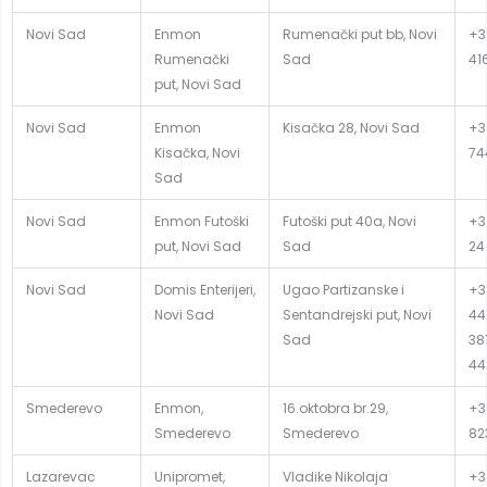
Novi Sad
Enmon
Rumenački put bb, Novi
+3
Rumenački
Sad
41
put, Novi Sad
Novi Sad
Enmon
Kisačka 28, Novi Sad
+3
Kisačka, Novi
74
Sad
Novi Sad
Enmon Futoški
Futoški put 40a, Novi
+3
put, Novi Sad
Sad
24
Novi Sad
Domis Enterijeri,
Ugao Partizanske i
+3
Novi Sad
Sentandrejski put, Novi
44
Sad
381
44
Smederevo
Enmon,
16.oktobra br.29,
+3
Smederevo
Smederevo
82
Lazarevac
Unipromet,
Vladike Nikolaja
+38