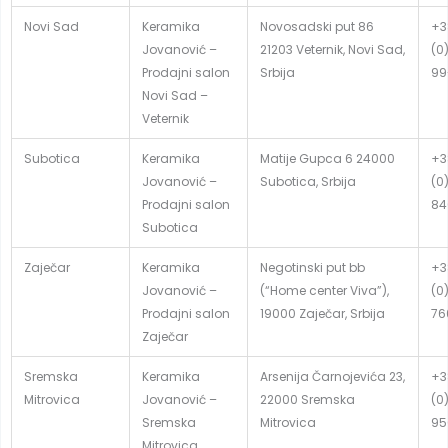
Novi Sad
Keramika
Novosadski put 86
+3
Jovanović –
21203 Veternik, Novi Sad,
(0
Prodajni salon
Srbija
99
Novi Sad –
Veternik
Subotica
Keramika
Matije Gupca 6 24000
+3
Jovanović –
Subotica, Srbija
(0
Prodajni salon
84
Subotica
Zaječar
Keramika
Negotinski put bb
+3
Jovanović –
(“Home center Viva”),
(0
Prodajni salon
19000 Zaječar, Srbija
76
Zaječar
Sremska
Keramika
Arsenija Čarnojevića 23,
+3
Mitrovica
Jovanović –
22000 Sremska
(0
Sremska
Mitrovica
95
Mitrovica