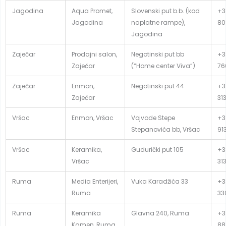
Jagodina
Aqua Promet,
Slovenski put b.b. (kod
+3
Jagodina
naplatne rampe),
80
Jagodina
Zaječar
Prodajni salon,
Negotinski put bb
+3
Zaječar
(“Home center Viva”)
76
Zaječar
Enmon,
Negotinski put 44
+3
Zaječar
31
Vršac
Enmon, Vršac
Vojvode Stepe
+3
Stepanovića bb, Vršac
91
Vršac
Keramika,
Gudurički put 105
+3
Vršac
31
Ruma
Media Enterijeri,
Vuka Karadžića 33
+3
Ruma
33
Ruma
Keramika
Glavna 240, Ruma
+3
Kamen, Ruma
88