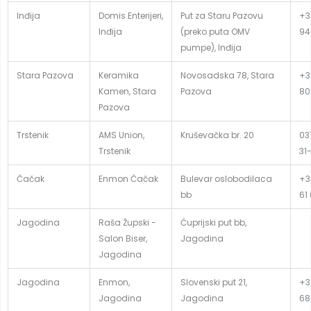
Inđija
Domis Enterijeri,
Put za Staru Pazovu
+3
Inđija
(preko puta OMV
94
pumpe), Inđija
Stara Pazova
Keramika
Novosadska 78, Stara
+3
Kamen, Stara
Pazova
80
Pazova
Trstenik
AMS Union,
Kruševačka br. 20
03
Trstenik
31
Čačak
Enmon Čačak
Bulevar oslobodilaca
+3
bb
61
Jagodina
Raša Župski -
Ćuprijski put bb,
Salon Biser,
Jagodina
Jagodina
Jagodina
Enmon,
Slovenski put 21,
+3
Jagodina
Jagodina
68