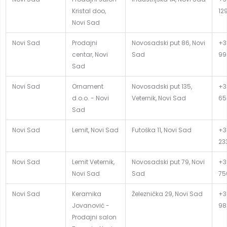
Kristal doo,
12
Novi Sad
Novi Sad
Prodajni
Novosadski put 86, Novi
+3
centar, Novi
Sad
99
Sad
Novi Sad
Ornament
Novosadski put 135,
+3
d.o.o. - Novi
Veternik, Novi Sad
65
Sad
Novi Sad
Lemit, Novi Sad
Futoška 11, Novi Sad
+38
23
Novi Sad
Lemit Veternik,
Novosadski put 79, Novi
+3
Novi Sad
Sad
75
Novi Sad
Keramika
Železnička 29, Novi Sad
+3
Jovanović -
98
Prodajni salon