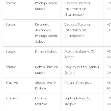
Šabac
Prodajni salon,
Despota Stefana
+3
Šabac
Lazarevića b.b.
34
(Starmarket)
Šabac
Keramika
Despota Stefana
+3
Jovanović -
Lazarevića b.b.
34
Prodajni salon,
(Starmarket)
Šabac
Šabac
Enmon, Šabac
Kajmakčalanska 13,
+3
Šabac
96
Šabac
Domis Enterijeri,
Obilazni put za Loznicu,
+38
Šabac
Šabac
33
Kraljevo
Studio Izvor D,
Adrani 81, Kraljevo
+3
Kraljevo
95
Kraljevo
Enmon,
Toplice Milana 5,
+3
Kraljevo
Kraljevo
08