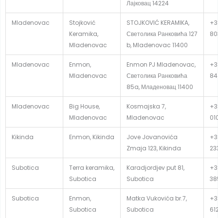
Лајковац 14224
Mladenovac
Stojković
STOJKOVIĆ KERAMIKA,
+3
Keramika,
Светолика Ранковића 127
80
Mladenovac
b, Mladenovac 11400
Mladenovac
Enmon,
Enmon PJ Mladenovac,
+3
Mladenovac
Светолика Ранковића
84
85a, Младеновац 11400
Mladenovac
Big House,
Kosmajska 7,
+3
Mladenovac
Mladenovac
01
Kikinda
Enmon, Kikinda
Jove Jovanovića
+3
Zmaja 123, Kikinda
23
Subotica
Terra keramika,
Karadjordjev put 81,
+3
Subotica
Subotica
38
Subotica
Enmon,
Matka Vukovića br.7,
+3
Subotica
Subotica
61