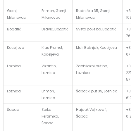
Gornji
Enmon, Gornji
Rudnička 35, Gornji
+3
Milanovac
Milanovac
Milanovac
10
Bogatić
Džavić, Bogatić
Sveto polje bb, Bogatić
+3
76
Koceljeva
Klas Promet,
Mali Bošnjak, Koceljeva
+3
Koceljeva
67
Loznica
Vizantin,
Zaobilazni put bb,
+3
Loznica
Loznica
22
57
Loznica
Enmon,
Šabački put 39, Loznica
+3
Loznica
61
Šabac
Zorka
Hajduk Veljkova 1,
+3
keramika,
Šabac
01
Šabac