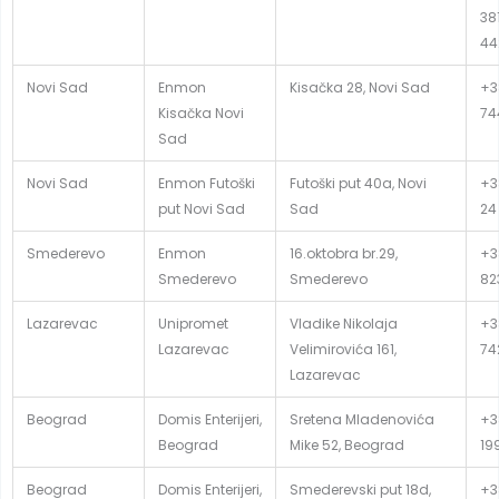
381
44
Novi Sad
Enmon
Kisačka 28, Novi Sad
+3
Kisačka Novi
74
Sad
Novi Sad
Enmon Futoški
Futoški put 40a, Novi
+3
put Novi Sad
Sad
24
Smederevo
Enmon
16.oktobra br.29,
+3
Smederevo
Smederevo
82
Lazarevac
Unipromet
Vladike Nikolaja
+38
Lazarevac
Velimirovića 161,
74
Lazarevac
Beograd
Domis Enterijeri,
Sretena Mladenovića
+3
Beograd
Mike 52, Beograd
19
Beograd
Domis Enterijeri,
Smederevski put 18d,
+3