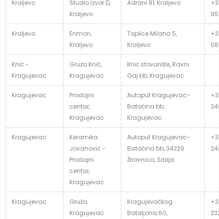
Kraljevo
Studio Izvor D,
Adrani 81, Kraljevo
+3
Kraljevo
95
Kraljevo
Enmon,
Toplice Milana 5,
+3
Kraljevo
Kraljevo
08
Knić -
Gruža Knić,
Knić stovarište, Ravni
Kragujevac
Kragujevac
Gaj bb, Kragujevac
Kragujevac
Prodajni
Autoput Kragujevac-
+3
centar,
Batočina bb,
24
Kragujevac
Kragujevac
Kragujevac
Keramika
Autoput Kragujevac-
+3
Jovanović -
Batočina bb, 34229
24
Prodajni
Žirovnica, Srbija
centar,
Kragujevac
Kragujevac
Gruža,
Kragujevačkog
+3
Kragujevac
Bataljona 60,
23