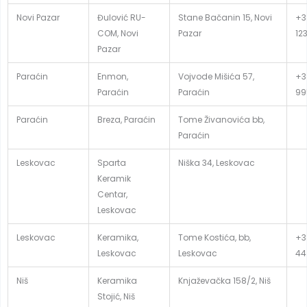
Novi Pazar
Đulović RU-
Stane Bačanin 15, Novi
+3
COM, Novi
Pazar
12
Pazar
Paraćin
Enmon,
Vojvode Mišića 57,
+3
Paraćin
Paraćin
99
Paraćin
Breza, Paraćin
Tome Živanovića bb,
Paraćin
Leskovac
Sparta
Niška 34, Leskovac
Keramik
Centar,
Leskovac
Leskovac
Keramika,
Tome Kostića, bb,
+3
Leskovac
Leskovac
44
Niš
Keramika
Knjaževačka 158/2, Niš
Stojić, Niš