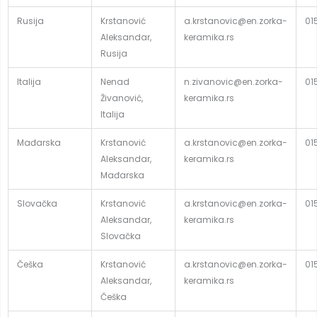
Rusija
Krstanović
a.krstanovic@en.zorka-
01
Aleksandar,
keramika.rs
Rusija
Italija
Nenad
n.zivanovic@en.zorka-
01
Živanović,
keramika.rs
Italija
Mađarska
Krstanović
a.krstanovic@en.zorka-
01
Aleksandar,
keramika.rs
Mađarska
Slovačka
Krstanović
a.krstanovic@en.zorka-
01
Aleksandar,
keramika.rs
Slovačka
Češka
Krstanović
a.krstanovic@en.zorka-
01
Aleksandar,
keramika.rs
Češka