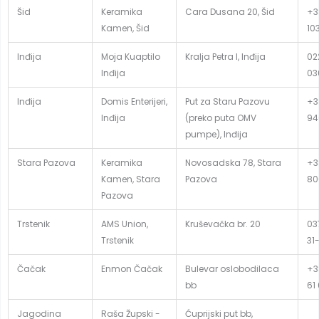
Šid
Keramika
Cara Dusana 20, Šid
+3
Kamen, Šid
10
Inđija
Moja Kuaptilo
Kralja Petra I, Inđija
02
Inđija
03
Inđija
Domis Enterijeri,
Put za Staru Pazovu
+3
Inđija
(preko puta OMV
94
pumpe), Inđija
Stara Pazova
Keramika
Novosadska 78, Stara
+3
Kamen, Stara
Pazova
80
Pazova
Trstenik
AMS Union,
Kruševačka br. 20
03
Trstenik
31
Čačak
Enmon Čačak
Bulevar oslobodilaca
+3
bb
61
Jagodina
Raša Župski -
Ćuprijski put bb,