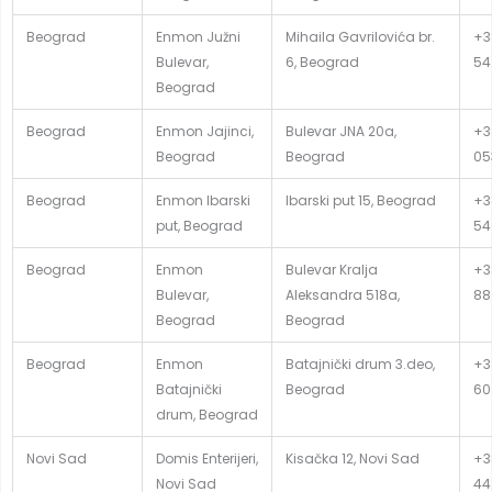
Beograd
Enmon Južni
Mihaila Gavrilovića br.
+3
Bulevar,
6, Beograd
54
Beograd
Beograd
Enmon Jajinci,
Bulevar JNA 20a,
+3
Beograd
Beograd
05
Beograd
Enmon Ibarski
Ibarski put 15, Beograd
+3
put, Beograd
54
Beograd
Enmon
Bulevar Kralja
+3
Bulevar,
Aleksandra 518a,
88
Beograd
Beograd
Beograd
Enmon
Batajnički drum 3.deo,
+3
Batajnički
Beograd
60
drum, Beograd
Novi Sad
Domis Enterijeri,
Kisačka 12, Novi Sad
+3
Novi Sad
44