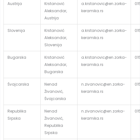
Austrija
Krstanović
a.krstanovic@en.zorka-
01
Aleksandar,
keramika.rs
Austrija
Slovenija
Krstanović
a.krstanovic@en.zorka-
01
Aleksandar,
keramika.rs
Slovenija
Bugarska
Krstanović
a.krstanovic@en.zorka-
01
Aleksandar,
keramika.rs
Bugarska
Švajcarska
Nenad
n.zivanovic@en.zorka-
01
Živanović,
keramika.rs
Švajcarska
Republika
Nenad
n.zivanovic@en.zorka-
01
Srpska
Živanović,
keramika.rs
Republika
Srpska