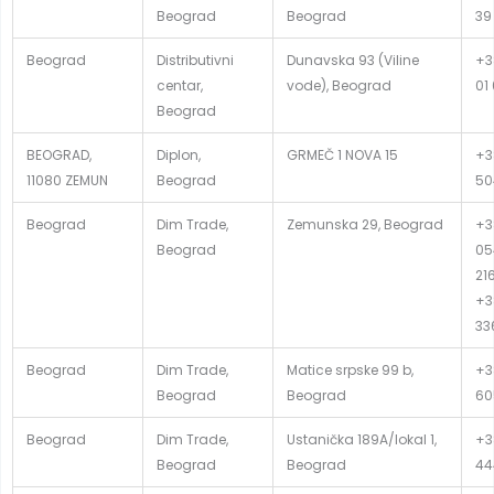
Beograd
Beograd
39
Beograd
Distributivni
Dunavska 93 (Viline
+3
centar,
vode), Beograd
01
Beograd
BEOGRAD,
Diplon,
GRMEČ 1 NOVA 15
+3
11080 ZEMUN
Beograd
50
Beograd
Dim Trade,
Zemunska 29, Beograd
+3
Beograd
05
21
+3
33
Beograd
Dim Trade,
Matice srpske 99 b,
+3
Beograd
Beograd
60
Beograd
Dim Trade,
Ustanička 189A/lokal 1,
+3
Beograd
Beograd
44