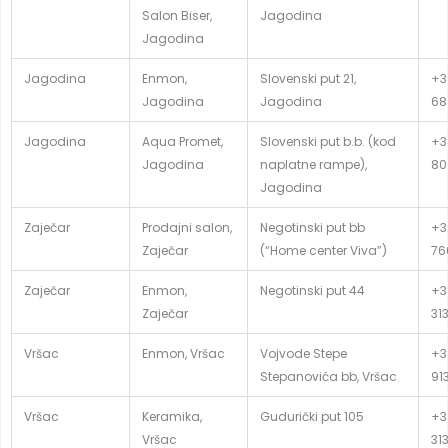
Salon Biser,
Jagodina
Jagodina
Jagodina
Enmon,
Slovenski put 21,
+3
Jagodina
Jagodina
68
Jagodina
Aqua Promet,
Slovenski put b.b. (kod
+3
Jagodina
naplatne rampe),
80
Jagodina
Zaječar
Prodajni salon,
Negotinski put bb
+3
Zaječar
(“Home center Viva”)
76
Zaječar
Enmon,
Negotinski put 44
+3
Zaječar
31
Vršac
Enmon, Vršac
Vojvode Stepe
+3
Stepanovića bb, Vršac
91
Vršac
Keramika,
Gudurički put 105
+3
Vršac
31