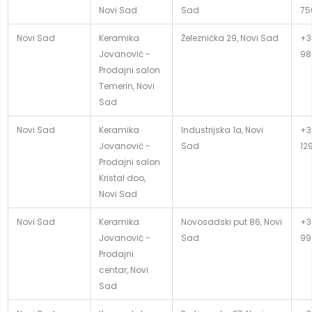
Novi Sad
Sad
75
Novi Sad
Keramika
Železnička 29, Novi Sad
+3
Jovanović -
98
Prodajni salon
Temerin, Novi
Sad
Novi Sad
Keramika
Industrijska 1a, Novi
+3
Jovanović -
Sad
12
Prodajni salon
Kristal doo,
Novi Sad
Novi Sad
Keramika
Novosadski put 86, Novi
+3
Jovanović -
Sad
99
Prodajni
centar, Novi
Sad