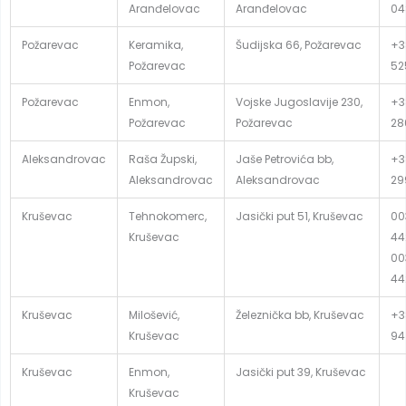
Aranđelovac
Aranđelovac
04
Požarevac
Keramika,
Šudijska 66, Požarevac
+3
Požarevac
52
Požarevac
Enmon,
Vojske Jugoslavije 230,
+3
Požarevac
Požarevac
28
Aleksandrovac
Raša Župski,
Jaše Petrovića bb,
+3
Aleksandrovac
Aleksandrovac
29
Kruševac
Tehnokomerc,
Jasički put 51, Kruševac
00
Kruševac
44
00
44
Kruševac
Milošević,
Železnička bb, Kruševac
+3
Kruševac
94
Kruševac
Enmon,
Jasički put 39, Kruševac
Kruševac