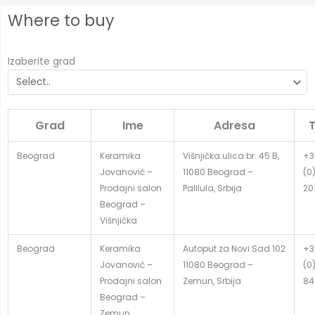
Where to buy
Izaberite grad
Grad
Ime
Adresa
T
Beograd
Keramika
Višnjička ulica br. 45 B,
+3
Jovanović –
11080 Beograd –
(0
Prodajni salon
Palilula, Srbija
20
Beograd –
Višnjička
Beograd
Keramika
Autoput za Novi Sad 102
+3
Jovanović –
11080 Beograd –
(0
Prodajni salon
Zemun, Srbija
84
Beograd –
Zemun