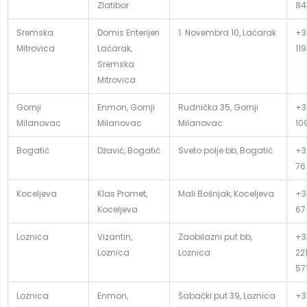
Zlatibor
84
Sremska
Domis Enterijeri
1. Novembra 10, Laćarak
+3
Mitrovica
Laćarak,
119
Sremska
Mitrovica
Gornji
Enmon, Gornji
Rudnička 35, Gornji
+3
Milanovac
Milanovac
Milanovac
10
Bogatić
Džavić, Bogatić
Sveto polje bb, Bogatić
+3
76
Koceljeva
Klas Promet,
Mali Bošnjak, Koceljeva
+3
Koceljeva
67
Loznica
Vizantin,
Zaobilazni put bb,
+3
Loznica
Loznica
22
57
Loznica
Enmon,
Šabački put 39, Loznica
+3