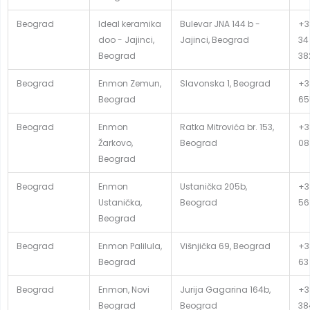
Beograd
Ideal keramika
Bulevar JNA 144 b -
+3
doo - Jajinci,
Jajinci, Beograd
34
Beograd
38
Beograd
Enmon Zemun,
Slavonska 1, Beograd
+38
Beograd
65
Beograd
Enmon
Ratka Mitrovića br. 153,
+38
Žarkovo,
Beograd
08
Beograd
Beograd
Enmon
Ustanička 205b,
+3
Ustanička,
Beograd
56
Beograd
Beograd
Enmon Palilula,
Višnjička 69, Beograd
+3
Beograd
63
Beograd
Enmon, Novi
Jurija Gagarina 164b,
+38
Beograd
Beograd
38