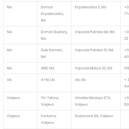
Niš
Enmon
Knjaževačka 2, Niš
+3
Knjaževačka,
77
Niš
Niš
Enmon Bubanj,
Vojvode Putnika bb, Niš
+3
Niš
23
Niš
Duki Komerc,
Vojvode Putnika 51, Niš
+3
Niš
40
Niš
ABR, Niš
Vojvode Mišića 32, Niš
01
Ub
A+M, Ub
Ub, Ub
+ 
41
Valjevo
YU-Tehna,
Vladike Nikolaja 57A,
+3
Valjevo
Valjevo
53
Valjevo
Fontana,
Dušanova 56, Valjevo
Valjevo