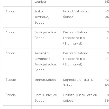
Loznica
61
Šabac
Zorka
Hajduk Veljkova 1,
+3
keramika,
Šabac
01
Šabac
Šabac
Prodajni salon,
Despota Stefana
+3
Šabac
Lazarevića b.b.
34
(Starmarket)
Šabac
Keramika
Despota Stefana
+3
Jovanović -
Lazarevića b.b.
34
Prodajni salon,
(Starmarket)
Šabac
Šabac
Enmon, Šabac
Kajmakčalanska 13,
+3
Šabac
96
Šabac
Domis Enterijeri,
Obilazni put za Loznicu,
+38
Šabac
Šabac
33