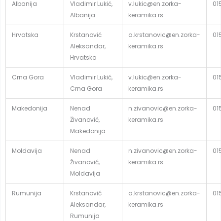
Albanija
Vladimir Lukić,
v.lukic@en.zorka-
01
Albanija
keramika.rs
Hrvatska
Krstanović
a.krstanovic@en.zorka-
01
Aleksandar,
keramika.rs
Hrvatska
Crna Gora
Vladimir Lukić,
v.lukic@en.zorka-
01
Crna Gora
keramika.rs
Makedonija
Nenad
n.zivanovic@en.zorka-
01
Živanović,
keramika.rs
Makedonija
Moldavija
Nenad
n.zivanovic@en.zorka-
01
Živanović,
keramika.rs
Moldavija
Rumunija
Krstanović
a.krstanovic@en.zorka-
01
Aleksandar,
keramika.rs
Rumunija