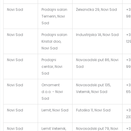
Novi Sad
Prodajni salon
Železnička 29, Novi Sad
+3
Temerin, Novi
98
Sad
Novi Sad
Prodajni salon
Industrijska 1A, Novi Sad
+3
Kristal doo,
12
Novi Sad
Novi Sad
Prodajni
Novosadski put 86, Novi
+3
centar, Novi
Sad
99
Sad
Novi Sad
Ornament
Novosadski put 135,
+3
d.o.o. - Novi
Veternik, Novi Sad
65
Sad
Novi Sad
Lemit, Novi Sad
Futoška 11, Novi Sad
+38
23
Novi Sad
Lemit Veternik,
Novosadski put 79, Novi
+3