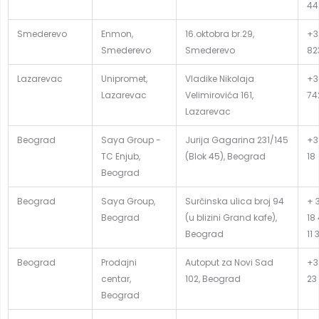
44
Smederevo
Enmon,
16.oktobra br.29,
+3
Smederevo
Smederevo
82
Lazarevac
Unipromet,
Vladike Nikolaja
+38
Lazarevac
Velimirovića 161,
74
Lazarevac
Beograd
Saya Group -
Jurija Gagarina 231/145
+38
TC Enjub,
(Blok 45), Beograd
18
Beograd
Beograd
Saya Group,
Surčinska ulica broj 94
+ 3
Beograd
(u blizini Grand kafe),
18
Beograd
11 
Beograd
Prodajni
Autoput za Novi Sad
+3
centar,
102, Beograd
23
Beograd