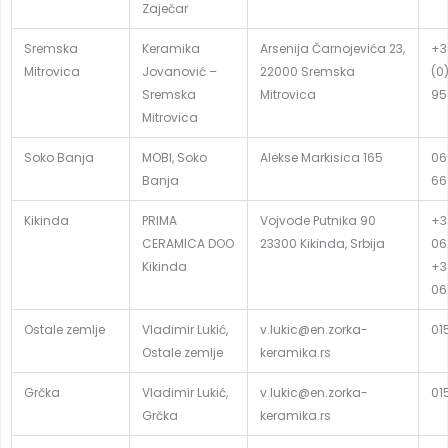
Zaječar
Sremska
Keramika
Arsenija Čarnojevića 23,
+3
Mitrovica
Jovanović –
22000 Sremska
(0
Sremska
Mitrovica
95
Mitrovica
Soko Banja
MOBI, Soko
Alekse Markisica 165
06
Banja
66
Kikinda
PRIMA
Vojvode Putnika 90
+3
CERAMICA DOO
23300 Kikinda, Srbija
06
Kikinda
+3
06
Ostale zemlje
Vladimir Lukić,
v.lukic@en.zorka-
01
Ostale zemlje
keramika.rs
Grčka
Vladimir Lukić,
v.lukic@en.zorka-
01
Grčka
keramika.rs