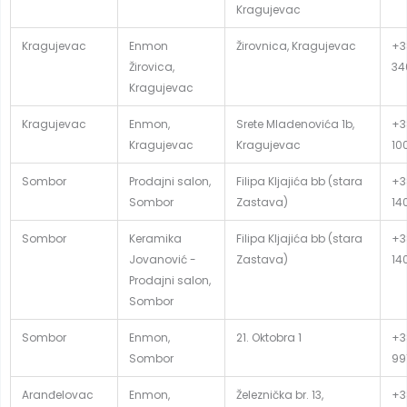
Kragujevac
Kragujevac
Enmon
Žirovnica, Kragujevac
+3
Žirovica,
34
Kragujevac
Kragujevac
Enmon,
Srete Mladenovića 1b,
+3
Kragujevac
Kragujevac
10
Sombor
Prodajni salon,
Filipa Kljajića bb (stara
+3
Sombor
Zastava)
14
Sombor
Keramika
Filipa Kljajića bb (stara
+3
Jovanović -
Zastava)
14
Prodajni salon,
Sombor
Sombor
Enmon,
21. Oktobra 1
+3
Sombor
99
Aranđelovac
Enmon,
Železnička br. 13,
+3