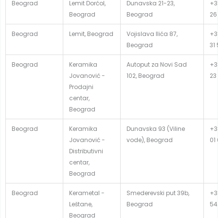
Beograd
Lemit Dorćol,
Dunavska 21-23,
+3
Beograd
Beograd
26
Beograd
Lemit, Beograd
Vojislava Ilića 87,
+3
Beograd
31
Beograd
Keramika
Autoput za Novi Sad
+3
Jovanović -
102, Beograd
23
Prodajni
centar,
Beograd
Beograd
Keramika
Dunavska 93 (Viline
+3
Jovanović -
vode), Beograd
01
Distributivni
centar,
Beograd
Beograd
Kerametal -
Smederevski put 39b,
+3
Leštane,
Beograd
54
Beograd