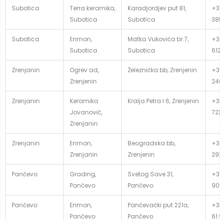
Subotica
Terra keramika,
Karadjordjev put 81,
+3
Subotica
Subotica
38
Subotica
Enmon,
Matka Vukovića br.7,
+3
Subotica
Subotica
61
Zrenjanin
Ogrev ad,
Železnička bb, Zrenjenin
+3
Zrenjenin
24
Zrenjanin
Keramika
Kralja Petra I 6, Zrenjenin
+3
Jovanović,
72
Zrenjanin
Zrenjanin
Enmon,
Beogradska bb,
+3
Zrenjanin
Zrenjenin
29
Pančevo
Grading,
Svetog Save 31,
+3
Pančevo
Pančevo
90
Pančevo
Enmon,
Pančevački put 221a,
+3
Pančevo
Pančevo
61