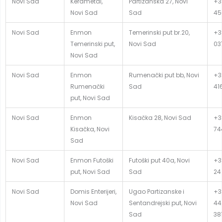
Novi Sad
Kerametal,
Partizanska 27, Novi
+3
Novi Sad
Sad
45
Novi Sad
Enmon
Temerinski put br.20,
+3
Temerinski put,
Novi Sad
03
Novi Sad
Novi Sad
Enmon
Rumenački put bb, Novi
+3
Rumenački
Sad
41
put, Novi Sad
Novi Sad
Enmon
Kisačka 28, Novi Sad
+3
Kisačka, Novi
74
Sad
Novi Sad
Enmon Futoški
Futoški put 40a, Novi
+3
put, Novi Sad
Sad
24
Novi Sad
Domis Enterijeri,
Ugao Partizanske i
+3
Novi Sad
Sentandrejski put, Novi
44
Sad
381