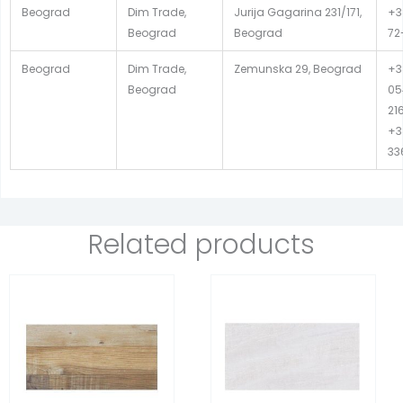
Beograd
Dim Trade,
Jurija Gagarina 231/171,
+38
Beograd
Beograd
72
Beograd
Dim Trade,
Zemunska 29, Beograd
+3
Beograd
05
21
+3
33
Related products