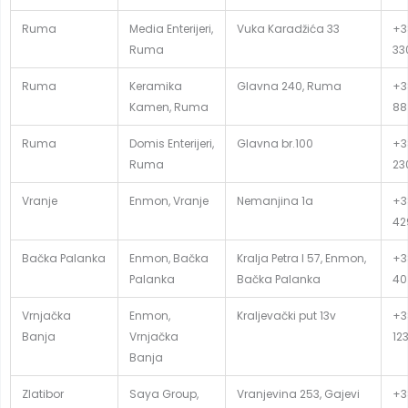
Ruma
Media Enterijeri,
Vuka Karadžića 33
+3
Ruma
33
Ruma
Keramika
Glavna 240, Ruma
+3
Kamen, Ruma
88
Ruma
Domis Enterijeri,
Glavna br.100
+3
Ruma
23
Vranje
Enmon, Vranje
Nemanjina 1a
+3
42
Bačka Palanka
Enmon, Bačka
Kralja Petra I 57, Enmon,
+3
Palanka
Bačka Palanka
40
Vrnjačka
Enmon,
Kraljevački put 13v
+3
Banja
Vrnjačka
12
Banja
Zlatibor
Saya Group,
Vranjevina 253, Gajevi
+38