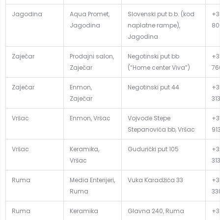
Jagodina
Aqua Promet,
Slovenski put b.b. (kod
+3
Jagodina
naplatne rampe),
80
Jagodina
Zaječar
Prodajni salon,
Negotinski put bb
+3
Zaječar
(“Home center Viva”)
76
Zaječar
Enmon,
Negotinski put 44
+3
Zaječar
31
Vršac
Enmon, Vršac
Vojvode Stepe
+3
Stepanovića bb, Vršac
91
Vršac
Keramika,
Gudurički put 105
+3
Vršac
31
Ruma
Media Enterijeri,
Vuka Karadžića 33
+3
Ruma
33
Ruma
Keramika
Glavna 240, Ruma
+3