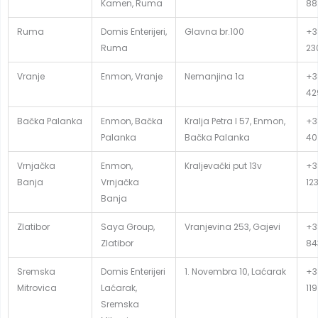
Kamen, Ruma
88
Ruma
Domis Enterijeri,
Glavna br.100
+3
Ruma
23
Vranje
Enmon, Vranje
Nemanjina 1a
+3
42
Bačka Palanka
Enmon, Bačka
Kralja Petra I 57, Enmon,
+3
Palanka
Bačka Palanka
40
Vrnjačka
Enmon,
Kraljevački put 13v
+3
Banja
Vrnjačka
12
Banja
Zlatibor
Saya Group,
Vranjevina 253, Gajevi
+38
Zlatibor
84
Sremska
Domis Enterijeri
1. Novembra 10, Laćarak
+3
Mitrovica
Laćarak,
119
Sremska