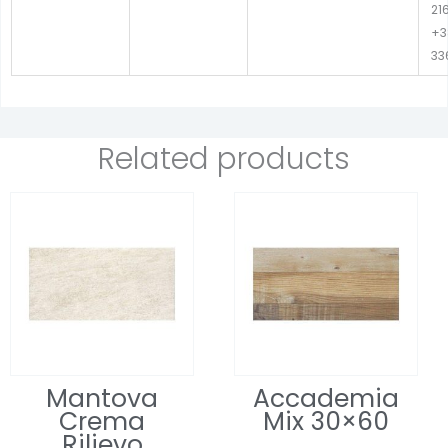
21
+3
33
Related products
Mantova
Accademia
Crema
Mix 30×60
Rilievo