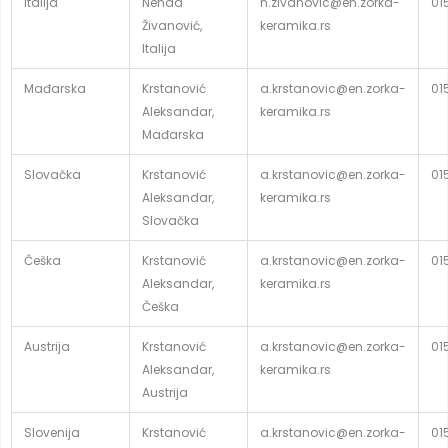
Italija
Nenad
n.zivanovic@en.zorka-
01
Živanović,
keramika.rs
Italija
Mađarska
Krstanović
a.krstanovic@en.zorka-
01
Aleksandar,
keramika.rs
Mađarska
Slovačka
Krstanović
a.krstanovic@en.zorka-
01
Aleksandar,
keramika.rs
Slovačka
Češka
Krstanović
a.krstanovic@en.zorka-
01
Aleksandar,
keramika.rs
Češka
Austrija
Krstanović
a.krstanovic@en.zorka-
01
Aleksandar,
keramika.rs
Austrija
Slovenija
Krstanović
a.krstanovic@en.zorka-
01