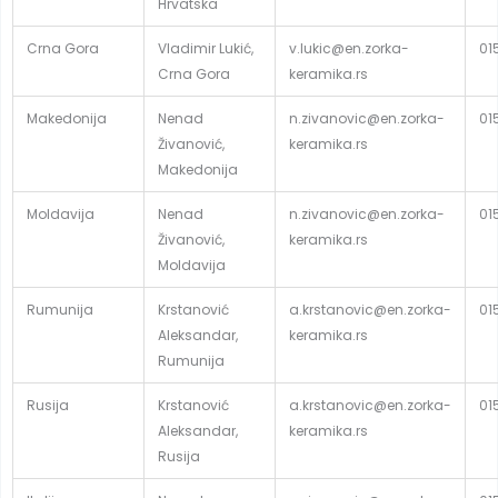
Hrvatska
Crna Gora
Vladimir Lukić,
v.lukic@en.zorka-
01
Crna Gora
keramika.rs
Makedonija
Nenad
n.zivanovic@en.zorka-
01
Živanović,
keramika.rs
Makedonija
Moldavija
Nenad
n.zivanovic@en.zorka-
01
Živanović,
keramika.rs
Moldavija
Rumunija
Krstanović
a.krstanovic@en.zorka-
01
Aleksandar,
keramika.rs
Rumunija
Rusija
Krstanović
a.krstanovic@en.zorka-
01
Aleksandar,
keramika.rs
Rusija