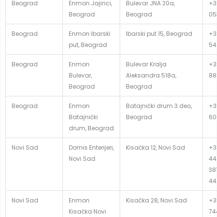
Beograd
Enmon Jajinci,
Bulevar JNA 20a,
+3
Beograd
Beograd
05
Beograd
Enmon Ibarski
Ibarski put 15, Beograd
+3
put, Beograd
54
Beograd
Enmon
Bulevar Kralja
+3
Bulevar,
Aleksandra 518a,
88
Beograd
Beograd
Beograd
Enmon
Batajnički drum 3.deo,
+3
Batajnički
Beograd
60
drum, Beograd
Novi Sad
Domis Enterijeri,
Kisačka 12, Novi Sad
+3
Novi Sad
44
381
44
Novi Sad
Enmon
Kisačka 28, Novi Sad
+3
Kisačka Novi
74