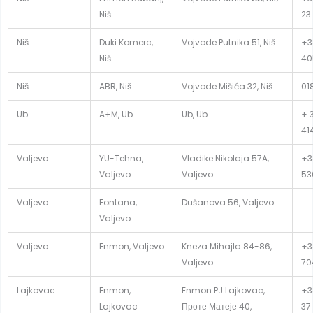
Niš
23
Niš
Duki Komerc,
Vojvode Putnika 51, Niš
+3
Niš
40
Niš
ABR, Niš
Vojvode Mišića 32, Niš
01
Ub
A+M, Ub
Ub, Ub
+ 
41
Valjevo
YU-Tehna,
Vladike Nikolaja 57A,
+3
Valjevo
Valjevo
53
Valjevo
Fontana,
Dušanova 56, Valjevo
Valjevo
Valjevo
Enmon, Valjevo
Kneza Mihajla 84-86,
+3
Valjevo
70
Lajkovac
Enmon,
Enmon PJ Lajkovac,
+3
Lajkovac
Проте Матеје 40,
37