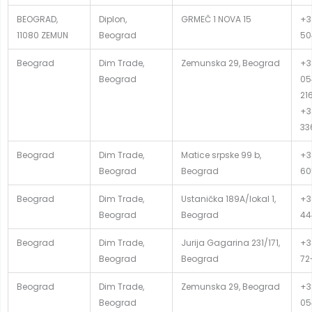
BEOGRAD,
Diplon,
GRMEČ 1 NOVA 15
+3
11080 ZEMUN
Beograd
50
Beograd
Dim Trade,
Zemunska 29, Beograd
+3
Beograd
05
21
+3
33
Beograd
Dim Trade,
Matice srpske 99 b,
+3
Beograd
Beograd
60
Beograd
Dim Trade,
Ustanička 189A/lokal 1,
+3
Beograd
Beograd
44
Beograd
Dim Trade,
Jurija Gagarina 231/171,
+38
Beograd
Beograd
72
Beograd
Dim Trade,
Zemunska 29, Beograd
+3
Beograd
05