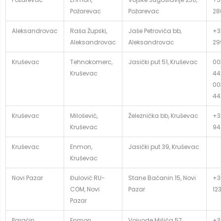
Požarevac
Požarevac
28
Aleksandrovac
Raša Župski,
Jaše Petrovića bb,
+3
Aleksandrovac
Aleksandrovac
29
Kruševac
Tehnokomerc,
Jasički put 51, Kruševac
00
Kruševac
44
00
44
Kruševac
Milošević,
Železnička bb, Kruševac
+3
Kruševac
94
Kruševac
Enmon,
Jasički put 39, Kruševac
Kruševac
Novi Pazar
Đulović RU-
Stane Bačanin 15, Novi
+3
COM, Novi
Pazar
12
Pazar
Paraćin
Enmon,
Vojvode Mišića 57,
+3