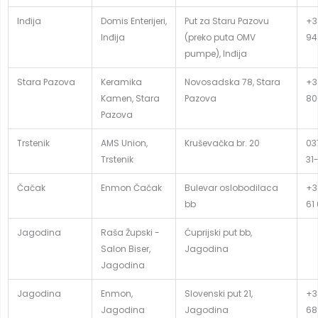
Inđija
Domis Enterijeri,
Put za Staru Pazovu
+3
Inđija
(preko puta OMV
94
pumpe), Inđija
Stara Pazova
Keramika
Novosadska 78, Stara
+3
Kamen, Stara
Pazova
80
Pazova
Trstenik
AMS Union,
Kruševačka br. 20
03
Trstenik
31
Čačak
Enmon Čačak
Bulevar oslobodilaca
+3
bb
61
Jagodina
Raša Župski -
Ćuprijski put bb,
Salon Biser,
Jagodina
Jagodina
Jagodina
Enmon,
Slovenski put 21,
+3
Jagodina
Jagodina
68