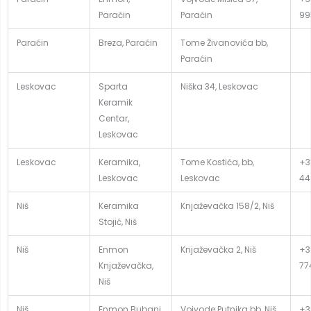
Paraćin
Paraćin
99
Paraćin
Breza, Paraćin
Tome Živanovića bb,
Paraćin
Leskovac
Sparta
Niška 34, Leskovac
Keramik
Centar,
Leskovac
Leskovac
Keramika,
Tome Kostića, bb,
+3
Leskovac
Leskovac
44
Niš
Keramika
Knjaževačka 158/2, Niš
Stojić, Niš
Niš
Enmon
Knjaževačka 2, Niš
+3
Knjaževačka,
77
Niš
Niš
Enmon Bubanj,
Vojvode Putnika bb, Niš
+3