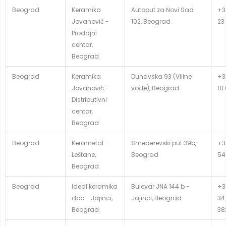
Beograd
Keramika
Autoput za Novi Sad
+3
Jovanović -
102, Beograd
23
Prodajni
centar,
Beograd
Beograd
Keramika
Dunavska 93 (Viline
+3
Jovanović -
vode), Beograd
01
Distributivni
centar,
Beograd
Beograd
Kerametal -
Smederevski put 39b,
+3
Leštane,
Beograd
54
Beograd
Beograd
Ideal keramika
Bulevar JNA 144 b -
+3
doo - Jajinci,
Jajinci, Beograd
34
Beograd
38