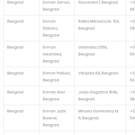
Beograd
Enmon Zemun,
Slavonska 1, Beograd
+38
Beograd
65
Beograd
Enmon
Ratka Mitrovića br. 153,
+38
Žarkovo,
Beograd
08
Beograd
Beograd
Enmon
Ustanička 205b,
+3
Ustanička,
Beograd
56
Beograd
Beograd
Enmon Palilula,
Višnjička 69, Beograd
+3
Beograd
63
Beograd
Enmon, Novi
Jurija Gagarina 164b,
+38
Beograd
Beograd
38
Beograd
Enmon Južni
Mihaila Gavrilovića br.
+3
Bulevar,
6, Beograd
54
Beograd