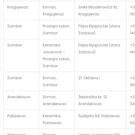
Kragujevac
Enmon,
Srete Mladenovića 1b,
+3
Kragujevac
Kragujevac
10
Sombor
Prodajni salon,
Filipa Kljajića bb (stara
+3
Sombor
Zastava)
14
Sombor
Keramika
Filipa Kljajića bb (stara
+3
Jovanović -
Zastava)
14
Prodajni salon,
Sombor
Sombor
Enmon,
21. Oktobra 1
+3
Sombor
99
Aranđelovac
Enmon,
Železnička br. 13,
+3
Aranđelovac
Aranđelovac
04
Požarevac
Keramika,
Šudijska 66, Požarevac
+3
Požarevac
52
Požarevac
Enmon,
Vojske Jugoslavije 230,
+3