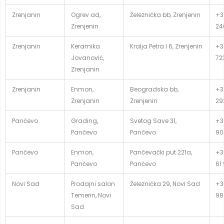
Zrenjanin
Ogrev ad,
Železnička bb, Zrenjenin
+3
Zrenjenin
24
Zrenjanin
Keramika
Kralja Petra I 6, Zrenjenin
+3
Jovanović,
72
Zrenjanin
Zrenjanin
Enmon,
Beogradska bb,
+3
Zrenjanin
Zrenjenin
29
Pančevo
Grading,
Svetog Save 31,
+3
Pančevo
Pančevo
90
Pančevo
Enmon,
Pančevački put 221a,
+3
Pančevo
Pančevo
61
Novi Sad
Prodajni salon
Železnička 29, Novi Sad
+3
Temerin, Novi
98
Sad