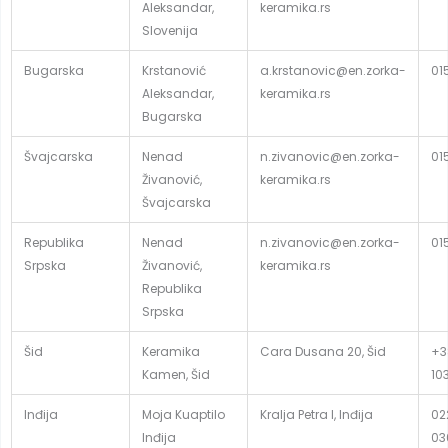
Aleksandar,
keramika.rs
Slovenija
Bugarska
Krstanović
a.krstanovic@en.zorka-
01
Aleksandar,
keramika.rs
Bugarska
Švajcarska
Nenad
n.zivanovic@en.zorka-
01
Živanović,
keramika.rs
Švajcarska
Republika
Nenad
n.zivanovic@en.zorka-
01
Srpska
Živanović,
keramika.rs
Republika
Srpska
Šid
Keramika
Cara Dusana 20, Šid
+3
Kamen, Šid
10
Inđija
Moja Kuaptilo
Kralja Petra I, Inđija
02
Inđija
03