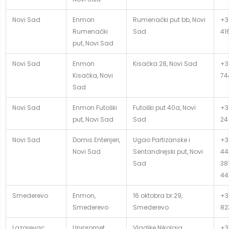
Novi Sad
Enmon
Rumenački put bb, Novi
+3
Rumenački
Sad
41
put, Novi Sad
Novi Sad
Enmon
Kisačka 28, Novi Sad
+3
Kisačka, Novi
74
Sad
Novi Sad
Enmon Futoški
Futoški put 40a, Novi
+3
put, Novi Sad
Sad
24
Novi Sad
Domis Enterijeri,
Ugao Partizanske i
+3
Novi Sad
Sentandrejski put, Novi
44
Sad
381
44
Smederevo
Enmon,
16.oktobra br.29,
+3
Smederevo
Smederevo
82
Lazarevac
Unipromet,
Vladike Nikolaja
+38