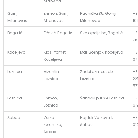
Mitrovica
Gornji
Enmon, Gornji
Rudnička 35, Gornji
+3
Milanovac
Milanovac
Milanovac
10
Bogatić
Džavić, Bogatić
Sveto polje bb, Bogatić
+3
76
Koceljeva
Klas Promet,
Mali Bošnjak, Koceljeva
+3
Koceljeva
67
Loznica
Vizantin,
Zaobilazni put bb,
+3
Loznica
Loznica
22
57
Loznica
Enmon,
Šabački put 39, Loznica
+3
Loznica
61
Šabac
Zorka
Hajduk Veljkova 1,
+3
keramika,
Šabac
01
Šabac