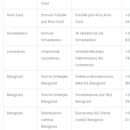
Sad
Novi Sad
Enmon Futoški
Futoški put 40a, Novi
+3
put Novi Sad
Sad
24
Smederevo
Enmon
16.oktobra br.29,
+3
Smederevo
Smederevo
82
Lazarevac
Unipromet
Vladike Nikolaja
+38
Lazarevac
Velimirovića 161,
74
Lazarevac
Beograd
Domis Enterijeri,
Sretena Mladenovića
+3
Beograd
Mike 52, Beograd
19
Beograd
Domis Enterijeri,
Smederevski put 18d,
+3
Beograd
Beograd
39
Beograd
Distributivni
Dunavska 93 (Viline
+3
centar,
vode), Beograd
01
Beograd