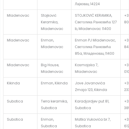
Лајковац 14224
Mladenovac
Stojković
STOJKOVIĆ KERAMIKA,
+3
Keramika,
Светолика Ранковића 127
80
Mladenovac
b, Mladenovac 11400
Mladenovac
Enmon,
Enmon PJ Mladenovac,
+3
Mladenovac
Светолика Ранковића
84
85a, Младеновац 11400
Mladenovac
Big House,
Kosmajska 7,
+3
Mladenovac
Mladenovac
01
Kikinda
Enmon, Kikinda
Jove Jovanovića
+3
Zmaja 123, Kikinda
23
Subotica
Terra keramika,
Karadjordjev put 81,
+3
Subotica
Subotica
38
Subotica
Enmon,
Matka Vukovića br.7,
+3
Subotica
Subotica
61