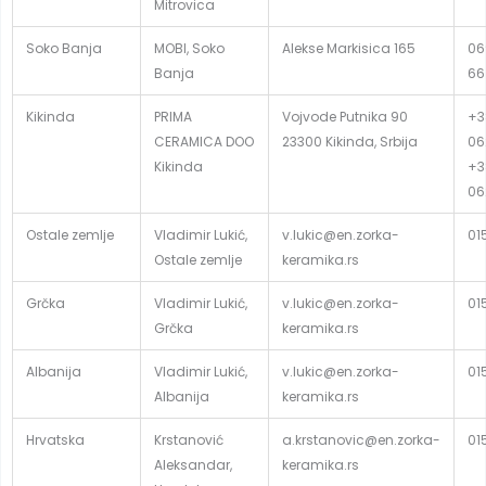
Mitrovica
Soko Banja
MOBI, Soko
Alekse Markisica 165
06
Banja
66
Kikinda
PRIMA
Vojvode Putnika 90
+3
CERAMICA DOO
23300 Kikinda, Srbija
06
Kikinda
+3
06
Ostale zemlje
Vladimir Lukić,
v.lukic@en.zorka-
01
Ostale zemlje
keramika.rs
Grčka
Vladimir Lukić,
v.lukic@en.zorka-
01
Grčka
keramika.rs
Albanija
Vladimir Lukić,
v.lukic@en.zorka-
01
Albanija
keramika.rs
Hrvatska
Krstanović
a.krstanovic@en.zorka-
01
Aleksandar,
keramika.rs