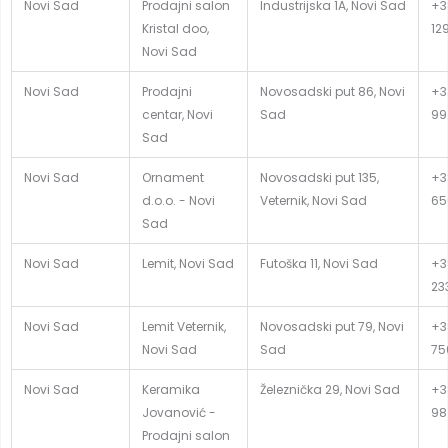
Novi Sad
Prodajni salon
Industrijska 1A, Novi Sad
+3
Kristal doo,
12
Novi Sad
Novi Sad
Prodajni
Novosadski put 86, Novi
+3
centar, Novi
Sad
99
Sad
Novi Sad
Ornament
Novosadski put 135,
+3
d.o.o. - Novi
Veternik, Novi Sad
65
Sad
Novi Sad
Lemit, Novi Sad
Futoška 11, Novi Sad
+38
23
Novi Sad
Lemit Veternik,
Novosadski put 79, Novi
+3
Novi Sad
Sad
75
Novi Sad
Keramika
Železnička 29, Novi Sad
+3
Jovanović -
98
Prodajni salon