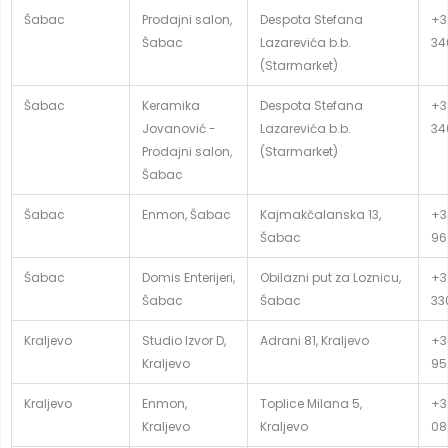
Šabac
Prodajni salon,
Despota Stefana
+3
Šabac
Lazarevića b.b.
34
(Starmarket)
Šabac
Keramika
Despota Stefana
+3
Jovanović -
Lazarevića b.b.
34
Prodajni salon,
(Starmarket)
Šabac
Šabac
Enmon, Šabac
Kajmakčalanska 13,
+3
Šabac
96
Šabac
Domis Enterijeri,
Obilazni put za Loznicu,
+38
Šabac
Šabac
33
Kraljevo
Studio Izvor D,
Adrani 81, Kraljevo
+3
Kraljevo
95
Kraljevo
Enmon,
Toplice Milana 5,
+3
Kraljevo
Kraljevo
08