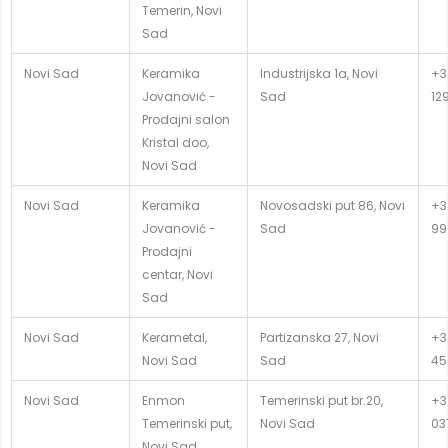
Temerin, Novi
Sad
Novi Sad
Keramika
Industrijska 1a, Novi
+3
Jovanović -
Sad
12
Prodajni salon
Kristal doo,
Novi Sad
Novi Sad
Keramika
Novosadski put 86, Novi
+3
Jovanović -
Sad
99
Prodajni
centar, Novi
Sad
Novi Sad
Kerametal,
Partizanska 27, Novi
+3
Novi Sad
Sad
45
Novi Sad
Enmon
Temerinski put br.20,
+3
Temerinski put,
Novi Sad
03
Novi Sad