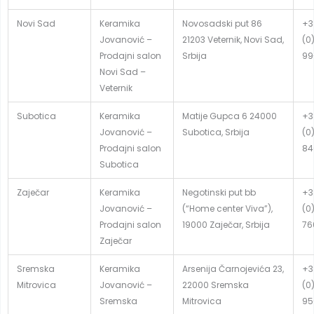
Novi Sad
Keramika
Novosadski put 86
+3
Jovanović –
21203 Veternik, Novi Sad,
(0
Prodajni salon
Srbija
99
Novi Sad –
Veternik
Subotica
Keramika
Matije Gupca 6 24000
+3
Jovanović –
Subotica, Srbija
(0
Prodajni salon
84
Subotica
Zaječar
Keramika
Negotinski put bb
+3
Jovanović –
(“Home center Viva”),
(0
Prodajni salon
19000 Zaječar, Srbija
76
Zaječar
Sremska
Keramika
Arsenija Čarnojevića 23,
+3
Mitrovica
Jovanović –
22000 Sremska
(0
Sremska
Mitrovica
95