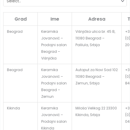
Grad
Ime
Adresa
T
Beograd
Keramika
Višnjička ulica br. 45 B,
+3
Jovanović –
11080 Beograd –
(0
Prodajni salon
Palilula, Srbija
20
Beograd –
Višnjička
Beograd
Keramika
Autoput za Novi Sad 102
+3
Jovanović –
11080 Beograd –
(0
Prodajni salon
Zemun, Srbija
84
Beograd –
Zemun
Kikinda
Keramika
Miloša Velikog 22 23300
+3
Jovanović –
Kikinda, Srbija
(0
Prodajni salon
04
Kikinda