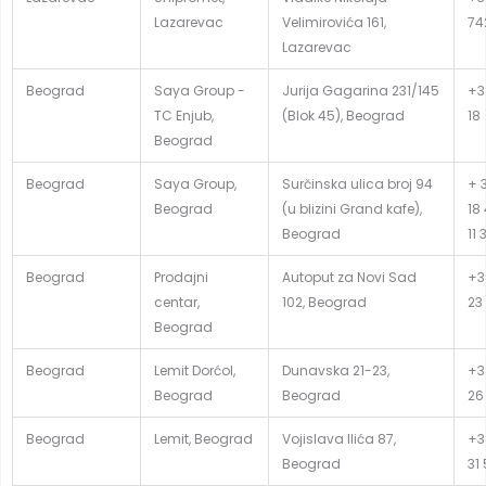
Lazarevac
Velimirovića 161,
74
Lazarevac
Beograd
Saya Group -
Jurija Gagarina 231/145
+38
TC Enjub,
(Blok 45), Beograd
18
Beograd
Beograd
Saya Group,
Surčinska ulica broj 94
+ 3
Beograd
(u blizini Grand kafe),
18
Beograd
11 
Beograd
Prodajni
Autoput za Novi Sad
+3
centar,
102, Beograd
23
Beograd
Beograd
Lemit Dorćol,
Dunavska 21-23,
+3
Beograd
Beograd
26
Beograd
Lemit, Beograd
Vojislava Ilića 87,
+3
Beograd
31