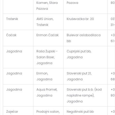
Kamen, Stara
Pazova
80
Pazova
Trstenik
AMS Union,
Kruševačka br. 20
03
Trstenik
31
Čačak
Enmon Čačak
Bulevar oslobodilaca
+3
bb
61
Jagodina
Raša Župski -
Ćuprijski put bb,
Salon Biser,
Jagodina
Jagodina
Jagodina
Enmon,
Slovenski put 21,
+3
Jagodina
Jagodina
68
Jagodina
Aqua Promet,
Slovenski put b.b. (kod
+3
Jagodina
naplatne rampe),
80
Jagodina
Zaječar
Prodajni salon,
Negotinski put bb
+3