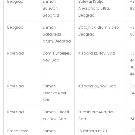
Beograd
Enmon
Bulevar Kralja
+3
Bulevar,
Aleksandra 518a,
88
Beograd
Beograd
Beograd
Enmon
Batajnički drum 3.deo,
+3
Batajnički
Beograd
60
drum, Beograd
Novi Sad
Domis Enterijeri,
Kisačka 12, Novi Sad
+3
Novi Sad
44
381
44
Novi Sad
Enmon
Kisačka 28, Novi Sad
+3
Kisačka Novi
74
Sad
Novi Sad
Enmon Futoški
Futoški put 40a, Novi
+3
put Novi Sad
Sad
24
Smederevo
Enmon
16.oktobra br.29,
+3