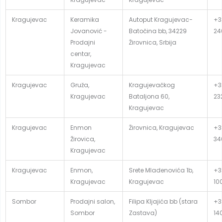
Kragujevac
Keramika
Autoput Kragujevac-
+3
Jovanović -
Batočina bb, 34229
24
Prodajni
Žirovnica, Srbija
centar,
Kragujevac
Kragujevac
Gruža,
Kragujevačkog
+3
Kragujevac
Bataljona 60,
23
Kragujevac
Kragujevac
Enmon
Žirovnica, Kragujevac
+3
Žirovica,
34
Kragujevac
Kragujevac
Enmon,
Srete Mladenovića 1b,
+3
Kragujevac
Kragujevac
10
Sombor
Prodajni salon,
Filipa Kljajića bb (stara
+3
Sombor
Zastava)
14