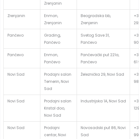
Zrenjanin
Zrenjanin
Enmon,
Beogradska bb,
+3
Zrenjanin
Zrenjenin
29
Pančevo
Grading,
Svetog Save 31,
+3
Pančevo
Pančevo
90
Pančevo
Enmon,
Pančevački put 221a,
+3
Pančevo
Pančevo
61
Novi Sad
Prodajni salon
Železnička 29, Novi Sad
+3
Temerin, Novi
98
Sad
Novi Sad
Prodajni salon
Industrijska 1A, Novi Sad
+3
Kristal doo,
12
Novi Sad
Novi Sad
Prodajni
Novosadski put 86, Novi
+3
centar, Novi
Sad
99