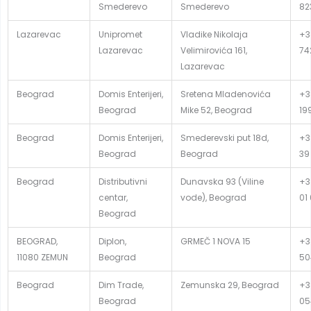
Smederevo
Smederevo
82
Lazarevac
Unipromet
Vladike Nikolaja
+38
Lazarevac
Velimirovića 161,
74
Lazarevac
Beograd
Domis Enterijeri,
Sretena Mladenovića
+3
Beograd
Mike 52, Beograd
19
Beograd
Domis Enterijeri,
Smederevski put 18d,
+3
Beograd
Beograd
39
Beograd
Distributivni
Dunavska 93 (Viline
+3
centar,
vode), Beograd
01
Beograd
BEOGRAD,
Diplon,
GRMEČ 1 NOVA 15
+3
11080 ZEMUN
Beograd
50
Beograd
Dim Trade,
Zemunska 29, Beograd
+3
Beograd
05