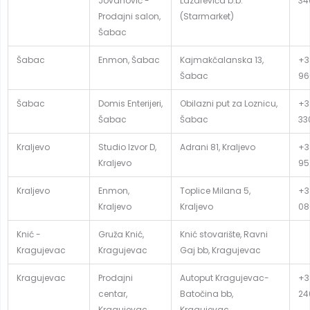
Jovanović -
Lazarevića b.b.
34
Prodajni salon,
(Starmarket)
Šabac
Šabac
Enmon, Šabac
Kajmakčalanska 13,
+3
Šabac
96
Šabac
Domis Enterijeri,
Obilazni put za Loznicu,
+38
Šabac
Šabac
33
Kraljevo
Studio Izvor D,
Adrani 81, Kraljevo
+3
Kraljevo
95
Kraljevo
Enmon,
Toplice Milana 5,
+3
Kraljevo
Kraljevo
08
Knić -
Gruža Knić,
Knić stovarište, Ravni
Kragujevac
Kragujevac
Gaj bb, Kragujevac
Kragujevac
Prodajni
Autoput Kragujevac-
+3
centar,
Batočina bb,
24
Kragujevac
Kragujevac