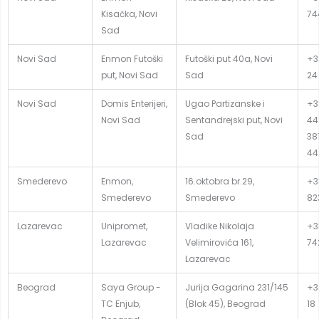
Kisačka, Novi
74
Sad
Novi Sad
Enmon Futoški
Futoški put 40a, Novi
+3
put, Novi Sad
Sad
24
Novi Sad
Domis Enterijeri,
Ugao Partizanske i
+3
Novi Sad
Sentandrejski put, Novi
44
Sad
381
44
Smederevo
Enmon,
16.oktobra br.29,
+3
Smederevo
Smederevo
82
Lazarevac
Unipromet,
Vladike Nikolaja
+38
Lazarevac
Velimirovića 161,
74
Lazarevac
Beograd
Saya Group -
Jurija Gagarina 231/145
+38
TC Enjub,
(Blok 45), Beograd
18