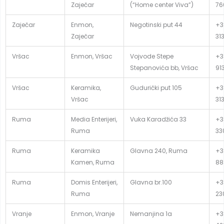
Zaječar
(“Home center Viva”)
76
Zaječar
Enmon,
Negotinski put 44
+3
Zaječar
31
Vršac
Enmon, Vršac
Vojvode Stepe
+3
Stepanovića bb, Vršac
91
Vršac
Keramika,
Gudurički put 105
+3
Vršac
31
Ruma
Media Enterijeri,
Vuka Karadžića 33
+3
Ruma
33
Ruma
Keramika
Glavna 240, Ruma
+3
Kamen, Ruma
88
Ruma
Domis Enterijeri,
Glavna br.100
+3
Ruma
23
Vranje
Enmon, Vranje
Nemanjina 1a
+3