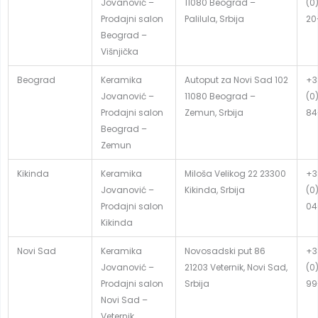
Jovanović –
11080 Beograd –
(0
Prodajni salon
Palilula, Srbija
20
Beograd –
Višnjička
Beograd
Keramika
Autoput za Novi Sad 102
+3
Jovanović –
11080 Beograd –
(0
Prodajni salon
Zemun, Srbija
84
Beograd –
Zemun
Kikinda
Keramika
Miloša Velikog 22 23300
+3
Jovanović –
Kikinda, Srbija
(0
Prodajni salon
04
Kikinda
Novi Sad
Keramika
Novosadski put 86
+3
Jovanović –
21203 Veternik, Novi Sad,
(0
Prodajni salon
Srbija
99
Novi Sad –
Veternik