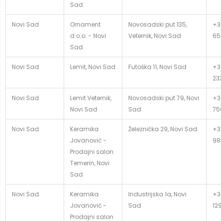
Sad
Novi Sad
Ornament
Novosadski put 135,
+3
d.o.o. - Novi
Veternik, Novi Sad
65
Sad
Novi Sad
Lemit, Novi Sad
Futoška 11, Novi Sad
+38
23
Novi Sad
Lemit Veternik,
Novosadski put 79, Novi
+3
Novi Sad
Sad
75
Novi Sad
Keramika
Železnička 29, Novi Sad
+3
Jovanović -
98
Prodajni salon
Temerin, Novi
Sad
Novi Sad
Keramika
Industrijska 1a, Novi
+3
Jovanović -
Sad
12
Prodajni salon