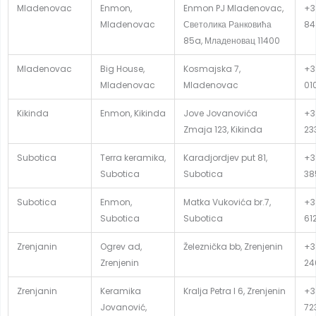
Mladenovac
Enmon,
Enmon PJ Mladenovac,
+3
Mladenovac
Светолика Ранковића
84
85a, Младеновац 11400
Mladenovac
Big House,
Kosmajska 7,
+3
Mladenovac
Mladenovac
01
Kikinda
Enmon, Kikinda
Jove Jovanovića
+3
Zmaja 123, Kikinda
23
Subotica
Terra keramika,
Karadjordjev put 81,
+3
Subotica
Subotica
38
Subotica
Enmon,
Matka Vukovića br.7,
+3
Subotica
Subotica
61
Zrenjanin
Ogrev ad,
Železnička bb, Zrenjenin
+3
Zrenjenin
24
Zrenjanin
Keramika
Kralja Petra I 6, Zrenjenin
+3
Jovanović,
72