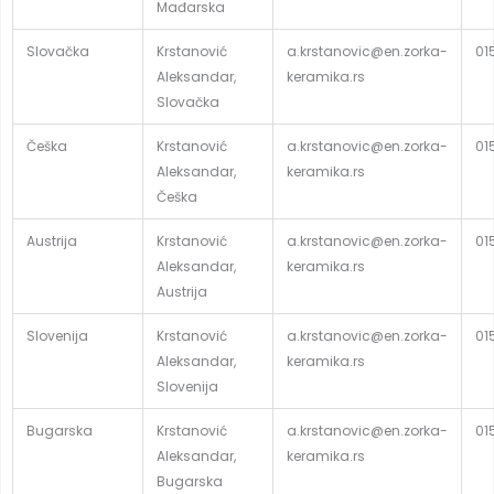
Mađarska
Slovačka
Krstanović
a.krstanovic@en.zorka-
01
Aleksandar,
keramika.rs
Slovačka
Češka
Krstanović
a.krstanovic@en.zorka-
01
Aleksandar,
keramika.rs
Češka
Austrija
Krstanović
a.krstanovic@en.zorka-
01
Aleksandar,
keramika.rs
Austrija
Slovenija
Krstanović
a.krstanovic@en.zorka-
01
Aleksandar,
keramika.rs
Slovenija
Bugarska
Krstanović
a.krstanovic@en.zorka-
01
Aleksandar,
keramika.rs
Bugarska