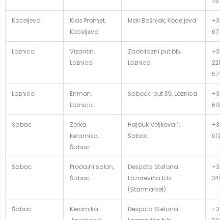
76
Koceljeva
Klas Promet,
Mali Bošnjak, Koceljeva
+3
Koceljeva
67
Loznica
Vizantin,
Zaobilazni put bb,
+3
Loznica
Loznica
22
57
Loznica
Enmon,
Šabački put 39, Loznica
+3
Loznica
61
Šabac
Zorka
Hajduk Veljkova 1,
+3
keramika,
Šabac
01
Šabac
Šabac
Prodajni salon,
Despota Stefana
+3
Šabac
Lazarevića b.b.
34
(Starmarket)
Šabac
Keramika
Despota Stefana
+3