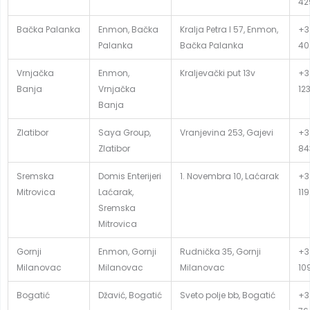
42
Bačka Palanka
Enmon, Bačka
Kralja Petra I 57, Enmon,
+3
Palanka
Bačka Palanka
40
Vrnjačka
Enmon,
Kraljevački put 13v
+3
Banja
Vrnjačka
12
Banja
Zlatibor
Saya Group,
Vranjevina 253, Gajevi
+38
Zlatibor
84
Sremska
Domis Enterijeri
1. Novembra 10, Laćarak
+3
Mitrovica
Laćarak,
119
Sremska
Mitrovica
Gornji
Enmon, Gornji
Rudnička 35, Gornji
+3
Milanovac
Milanovac
Milanovac
10
Bogatić
Džavić, Bogatić
Sveto polje bb, Bogatić
+3