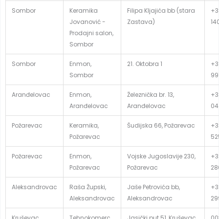
Sombor
Keramika
Filipa Kljajića bb (stara
+3
Jovanović -
Zastava)
14
Prodajni salon,
Sombor
Sombor
Enmon,
21. Oktobra 1
+3
Sombor
99
Aranđelovac
Enmon,
Železnička br. 13,
+3
Aranđelovac
Aranđelovac
04
Požarevac
Keramika,
Šudijska 66, Požarevac
+3
Požarevac
52
Požarevac
Enmon,
Vojske Jugoslavije 230,
+3
Požarevac
Požarevac
28
Aleksandrovac
Raša Župski,
Jaše Petrovića bb,
+3
Aleksandrovac
Aleksandrovac
29
Kruševac
Tehnokomerc,
Jasički put 51, Kruševac
00