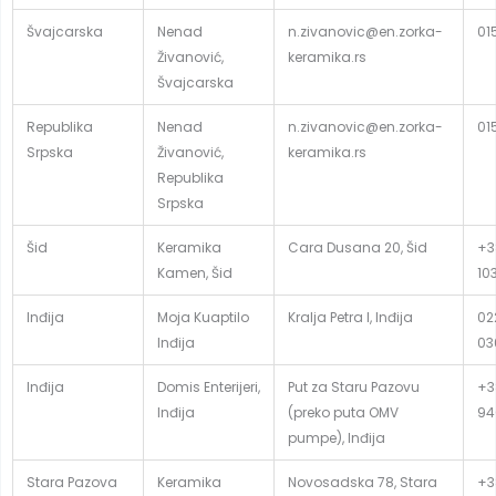
Švajcarska
Nenad
n.zivanovic@en.zorka-
01
Živanović,
keramika.rs
Švajcarska
Republika
Nenad
n.zivanovic@en.zorka-
01
Srpska
Živanović,
keramika.rs
Republika
Srpska
Šid
Keramika
Cara Dusana 20, Šid
+3
Kamen, Šid
10
Inđija
Moja Kuaptilo
Kralja Petra I, Inđija
02
Inđija
03
Inđija
Domis Enterijeri,
Put za Staru Pazovu
+3
Inđija
(preko puta OMV
94
pumpe), Inđija
Stara Pazova
Keramika
Novosadska 78, Stara
+3