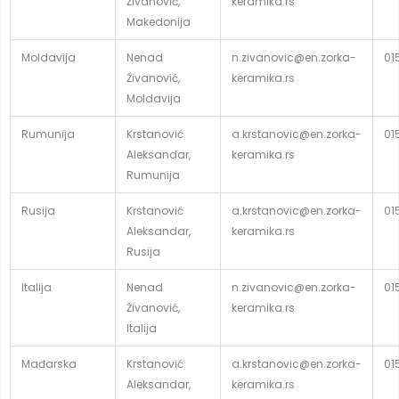
Živanović,
keramika.rs
Makedonija
Moldavija
Nenad
n.zivanovic@en.zorka-
01
Živanović,
keramika.rs
Moldavija
Rumunija
Krstanović
a.krstanovic@en.zorka-
01
Aleksandar,
keramika.rs
Rumunija
Rusija
Krstanović
a.krstanovic@en.zorka-
01
Aleksandar,
keramika.rs
Rusija
Italija
Nenad
n.zivanovic@en.zorka-
01
Živanović,
keramika.rs
Italija
Mađarska
Krstanović
a.krstanovic@en.zorka-
01
Aleksandar,
keramika.rs