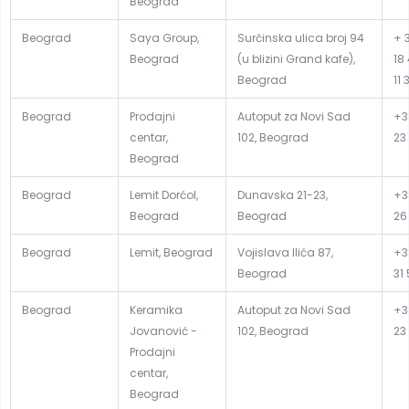
Beograd
Beograd
Saya Group,
Surčinska ulica broj 94
+ 3
Beograd
(u blizini Grand kafe),
18
Beograd
11 
Beograd
Prodajni
Autoput za Novi Sad
+3
centar,
102, Beograd
23
Beograd
Beograd
Lemit Dorćol,
Dunavska 21-23,
+3
Beograd
Beograd
26
Beograd
Lemit, Beograd
Vojislava Ilića 87,
+3
Beograd
31
Beograd
Keramika
Autoput za Novi Sad
+3
Jovanović -
102, Beograd
23
Prodajni
centar,
Beograd