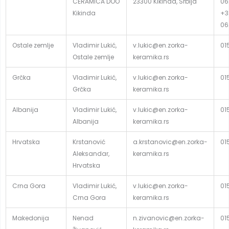
CERAMICA DOO
23300 Kikinda, Srbija
06
Kikinda
+3
06
Ostale zemlje
Vladimir Lukić,
v.lukic@en.zorka-
01
Ostale zemlje
keramika.rs
Grčka
Vladimir Lukić,
v.lukic@en.zorka-
01
Grčka
keramika.rs
Albanija
Vladimir Lukić,
v.lukic@en.zorka-
01
Albanija
keramika.rs
Hrvatska
Krstanović
a.krstanovic@en.zorka-
01
Aleksandar,
keramika.rs
Hrvatska
Crna Gora
Vladimir Lukić,
v.lukic@en.zorka-
01
Crna Gora
keramika.rs
Makedonija
Nenad
n.zivanovic@en.zorka-
01