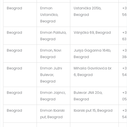
Beograd
Enmon
Ustanička 205b,
+3
Ustanička,
Beograd
56
Beograd
Beograd
Enmon Palilula,
Višnjička 69, Beograd
+3
Beograd
63
Beograd
Enmon, Novi
Jurija Gagarina 164b,
+38
Beograd
Beograd
38
Beograd
Enmon Južni
Mihaila Gavrilovića br.
+3
Bulevar,
6, Beograd
54
Beograd
Beograd
Enmon Jajinci,
Bulevar JNA 20a,
+3
Beograd
Beograd
05
Beograd
Enmon Ibarski
Ibarski put 15, Beograd
+3
put, Beograd
54