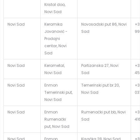
Kristal doo,
Novi Sad
Novi Sad
Keramika
Novosadski put 86, Novi
+3
Jovanović -
Sad
99
Prodajni
centar, Novi
Sad
Novi Sad
Kerametal,
Partizanska 27, Novi
+3
Novi Sad
Sad
45
Novi Sad
Enmon
Temerinski put br.20,
+3
Temerinski put,
Novi Sad
03
Novi Sad
Novi Sad
Enmon
Rumenački put bb, Novi
+3
Rumenački
Sad
41
put, Novi Sad
Novi Sad
Enmon
Kisačka 28, Novi Sad
+3