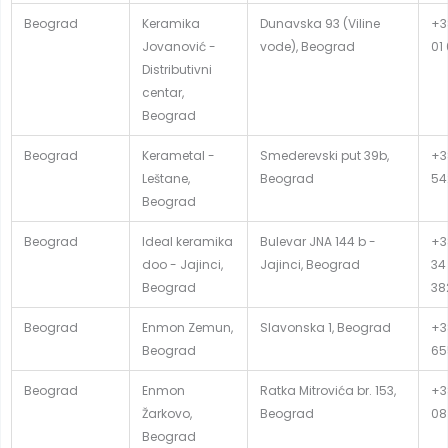
Beograd
Keramika
Dunavska 93 (Viline
+3
Jovanović -
vode), Beograd
01
Distributivni
centar,
Beograd
Beograd
Kerametal -
Smederevski put 39b,
+3
Leštane,
Beograd
54
Beograd
Beograd
Ideal keramika
Bulevar JNA 144 b -
+3
doo - Jajinci,
Jajinci, Beograd
34
Beograd
38
Beograd
Enmon Zemun,
Slavonska 1, Beograd
+38
Beograd
65
Beograd
Enmon
Ratka Mitrovića br. 153,
+38
Žarkovo,
Beograd
08
Beograd