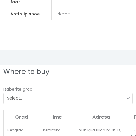
foot
Anti slip shoe
Nema
Where to buy
Izaberite grad
Grad
Ime
Adresa
T
Beograd
Keramika
Višnjička ulica br. 45 B,
+3