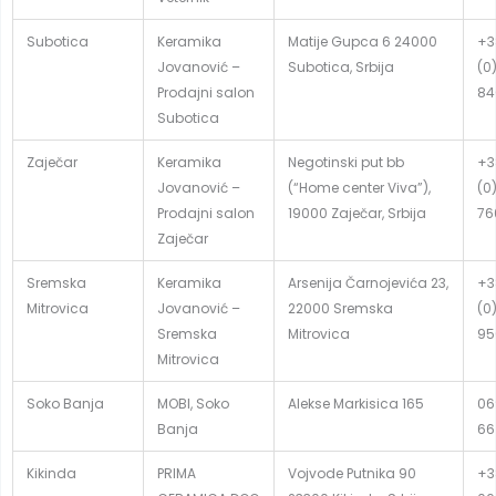
Subotica
Keramika
Matije Gupca 6 24000
+3
Jovanović –
Subotica, Srbija
(0
Prodajni salon
84
Subotica
Zaječar
Keramika
Negotinski put bb
+3
Jovanović –
(“Home center Viva”),
(0
Prodajni salon
19000 Zaječar, Srbija
76
Zaječar
Sremska
Keramika
Arsenija Čarnojevića 23,
+3
Mitrovica
Jovanović –
22000 Sremska
(0
Sremska
Mitrovica
95
Mitrovica
Soko Banja
MOBI, Soko
Alekse Markisica 165
06
Banja
66
Kikinda
PRIMA
Vojvode Putnika 90
+3