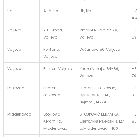
Ub
A+M, Ub
Ub, Ub
+ 
41
Valjevo
YU-Tehna,
Vladike Nikolaja 57A,
+3
Valjevo
Valjevo
53
Valjevo
Fontana,
Dušanova 56, Valjevo
Valjevo
Valjevo
Enmon, Valjevo
Kneza Mihajla 84-86,
+3
Valjevo
70
Lajkovac
Enmon,
Enmon PJ Lajkovac,
+3
Lajkovac
Проте Матеје 40,
37
Лајковац 14224
Mladenovac
Stojković
STOJKOVIĆ KERAMIKA,
+3
Keramika,
Светолика Ранковића 127
80
Mladenovac
b, Mladenovac 11400