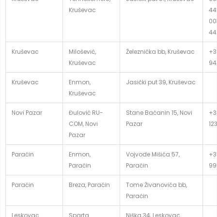
Kruševac
44
00
44
Kruševac
Milošević,
Železnička bb, Kruševac
+3
Kruševac
94
Kruševac
Enmon,
Jasički put 39, Kruševac
Kruševac
Novi Pazar
Đulović RU-
Stane Bačanin 15, Novi
+3
COM, Novi
Pazar
12
Pazar
Paraćin
Enmon,
Vojvode Mišića 57,
+3
Paraćin
Paraćin
99
Paraćin
Breza, Paraćin
Tome Živanovića bb,
Paraćin
Leskovac
Sparta
Niška 34, Leskovac