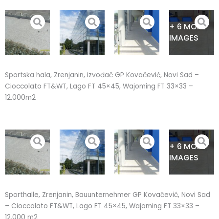
Skip
to
+ 6 MORE
content
IMAGES
Sportska hala, Zrenjanin, izvođač GP Kovačević, Novi Sad –
Cioccolato FT&WT, Lago FT 45×45, Wajoming FT 33×33 –
12.000m2
+ 6 MORE
IMAGES
Sporthalle, Zrenjanin, Bauunternehmer GP Kovačević, Novi Sad
– Cioccolato FT&WT, Lago FT 45×45, Wajoming FT 33×33 –
12.000 m2