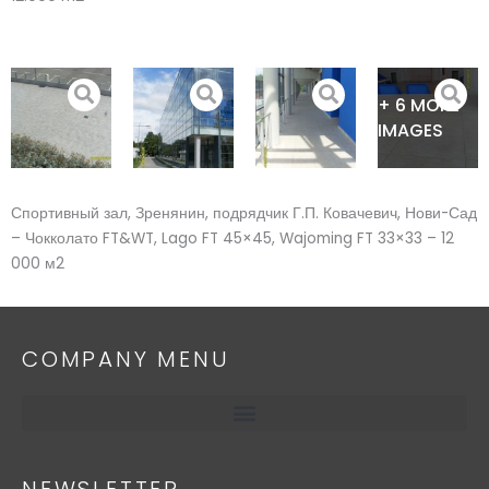
+ 6 MORE
IMAGES
Спортивный зал, Зренянин, подрядчик Г.П. Ковачевич, Нови-Сад
– Чокколато FT&WT, Lago FT 45×45, Wajoming FT 33×33 – 12
000 м2
COMPANY MENU
NEWSLETTER