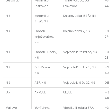
Leskovac
Keramika,
Tome Kostića, bb,
+3
Leskovac
Leskovac
44
Niš
Keramika
Knjaževačka 158/2, Niš
Stojić, Niš
Niš
Enmon
Knjaževačka 2, Niš
+3
Knjaževačka,
77
Niš
Niš
Enmon Bubanj,
Vojvode Putnika bb, Niš
+3
Niš
23
Niš
Duki Komerc,
Vojvode Putnika 51, Niš
+3
Niš
40
Niš
ABR, Niš
Vojvode Mišića 32, Niš
01
Ub
A+M, Ub
Ub, Ub
+ 
41
Valjevo
YU-Tehna,
Vladike Nikolaja 57A,
+3