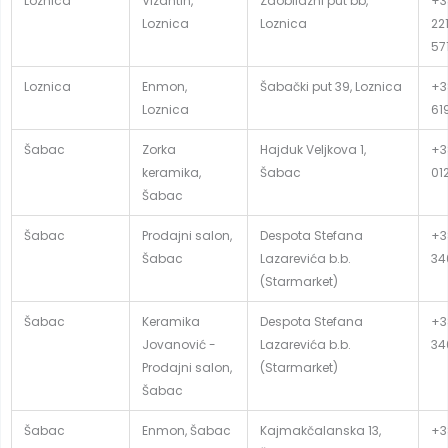
Loznica
Vizantin,
Zaobilazni put bb,
+3
Loznica
Loznica
22
57
Loznica
Enmon,
Šabački put 39, Loznica
+3
Loznica
61
Šabac
Zorka
Hajduk Veljkova 1,
+3
keramika,
Šabac
01
Šabac
Šabac
Prodajni salon,
Despota Stefana
+3
Šabac
Lazarevića b.b.
34
(Starmarket)
Šabac
Keramika
Despota Stefana
+3
Jovanović -
Lazarevića b.b.
34
Prodajni salon,
(Starmarket)
Šabac
Šabac
Enmon, Šabac
Kajmakčalanska 13,
+3