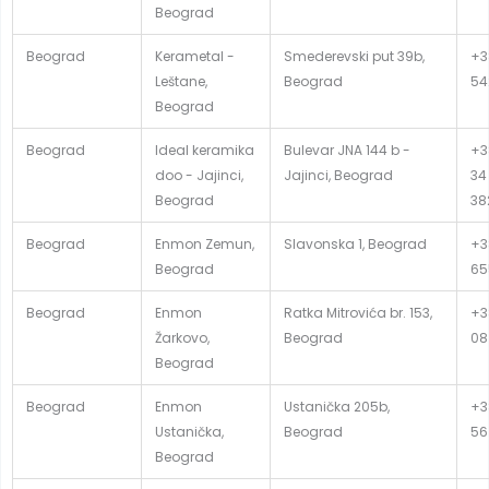
Beograd
Beograd
Kerametal -
Smederevski put 39b,
+3
Leštane,
Beograd
54
Beograd
Beograd
Ideal keramika
Bulevar JNA 144 b -
+3
doo - Jajinci,
Jajinci, Beograd
34
Beograd
38
Beograd
Enmon Zemun,
Slavonska 1, Beograd
+38
Beograd
65
Beograd
Enmon
Ratka Mitrovića br. 153,
+38
Žarkovo,
Beograd
08
Beograd
Beograd
Enmon
Ustanička 205b,
+3
Ustanička,
Beograd
56
Beograd