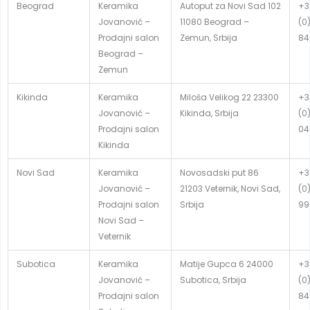
Beograd
Keramika
Autoput za Novi Sad 102
+3
Jovanović –
11080 Beograd –
(0
Prodajni salon
Zemun, Srbija
84
Beograd –
Zemun
Kikinda
Keramika
Miloša Velikog 22 23300
+3
Jovanović –
Kikinda, Srbija
(0
Prodajni salon
04
Kikinda
Novi Sad
Keramika
Novosadski put 86
+3
Jovanović –
21203 Veternik, Novi Sad,
(0
Prodajni salon
Srbija
99
Novi Sad –
Veternik
Subotica
Keramika
Matije Gupca 6 24000
+3
Jovanović –
Subotica, Srbija
(0
Prodajni salon
84