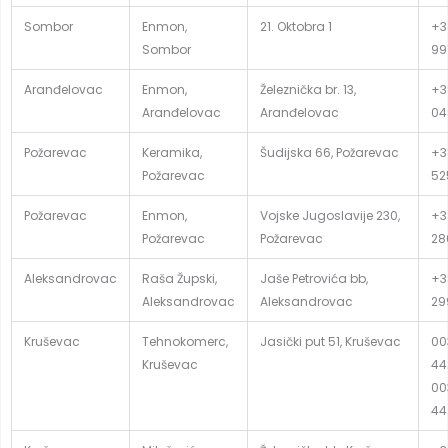
Sombor
Enmon,
21. Oktobra 1
+3
Sombor
99
Aranđelovac
Enmon,
Železnička br. 13,
+3
Aranđelovac
Aranđelovac
04
Požarevac
Keramika,
Šudijska 66, Požarevac
+3
Požarevac
52
Požarevac
Enmon,
Vojske Jugoslavije 230,
+3
Požarevac
Požarevac
28
Aleksandrovac
Raša Župski,
Jaše Petrovića bb,
+3
Aleksandrovac
Aleksandrovac
29
Kruševac
Tehnokomerc,
Jasički put 51, Kruševac
00
Kruševac
44
00
44