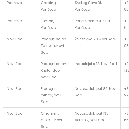
Pančevo
Grading,
Svetog Save 31,
+3
Pančevo
Pančevo
90
Pančevo
Enmon,
Pančevački put 221a,
+3
Pančevo
Pančevo
61
Novi Sad
Prodajni salon
Železnička 29, Novi Sad
+3
Temerin, Novi
98
Sad
Novi Sad
Prodajni salon
Industrijska 1A, Novi Sad
+3
Kristal doo,
12
Novi Sad
Novi Sad
Prodajni
Novosadski put 86, Novi
+3
centar, Novi
Sad
99
Sad
Novi Sad
Ornament
Novosadski put 135,
+3
d.o.o. - Novi
Veternik, Novi Sad
65
Sad