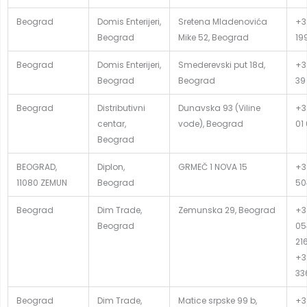
Beograd
Domis Enterijeri,
Sretena Mladenovića
+3
Beograd
Mike 52, Beograd
19
Beograd
Domis Enterijeri,
Smederevski put 18d,
+3
Beograd
Beograd
39
Beograd
Distributivni
Dunavska 93 (Viline
+3
centar,
vode), Beograd
01
Beograd
BEOGRAD,
Diplon,
GRMEČ 1 NOVA 15
+3
11080 ZEMUN
Beograd
50
Beograd
Dim Trade,
Zemunska 29, Beograd
+3
Beograd
05
21
+3
33
Beograd
Dim Trade,
Matice srpske 99 b,
+3