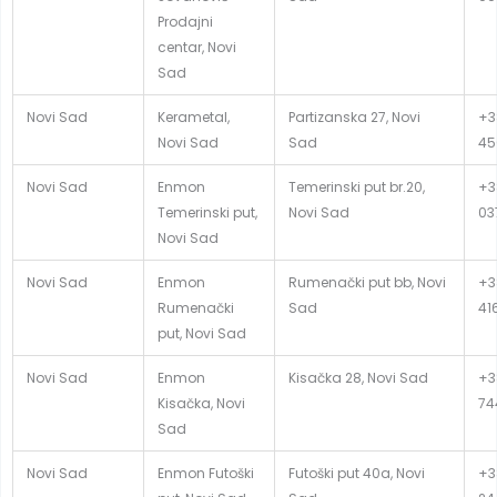
Prodajni
centar, Novi
Sad
Novi Sad
Kerametal,
Partizanska 27, Novi
+3
Novi Sad
Sad
45
Novi Sad
Enmon
Temerinski put br.20,
+3
Temerinski put,
Novi Sad
03
Novi Sad
Novi Sad
Enmon
Rumenački put bb, Novi
+3
Rumenački
Sad
41
put, Novi Sad
Novi Sad
Enmon
Kisačka 28, Novi Sad
+3
Kisačka, Novi
74
Sad
Novi Sad
Enmon Futoški
Futoški put 40a, Novi
+3