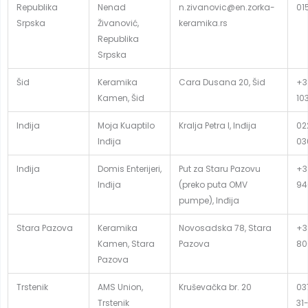
Republika
Nenad
n.zivanovic@en.zorka-
01
Srpska
Živanović,
keramika.rs
Republika
Srpska
Šid
Keramika
Cara Dusana 20, Šid
+3
Kamen, Šid
10
Inđija
Moja Kuaptilo
Kralja Petra I, Inđija
02
Inđija
03
Inđija
Domis Enterijeri,
Put za Staru Pazovu
+3
Inđija
(preko puta OMV
94
pumpe), Inđija
Stara Pazova
Keramika
Novosadska 78, Stara
+3
Kamen, Stara
Pazova
80
Pazova
Trstenik
AMS Union,
Kruševačka br. 20
03
Trstenik
31