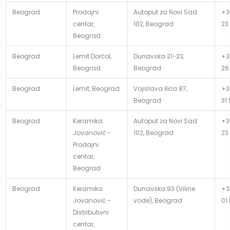
Beograd
Prodajni
Autoput za Novi Sad
+3
centar,
102, Beograd
23
Beograd
Beograd
Lemit Dorćol,
Dunavska 21-23,
+3
Beograd
Beograd
26
Beograd
Lemit, Beograd
Vojislava Ilića 87,
+3
Beograd
31
Beograd
Keramika
Autoput za Novi Sad
+3
Jovanović -
102, Beograd
23
Prodajni
centar,
Beograd
Beograd
Keramika
Dunavska 93 (Viline
+3
Jovanović -
vode), Beograd
01
Distributivni
centar,