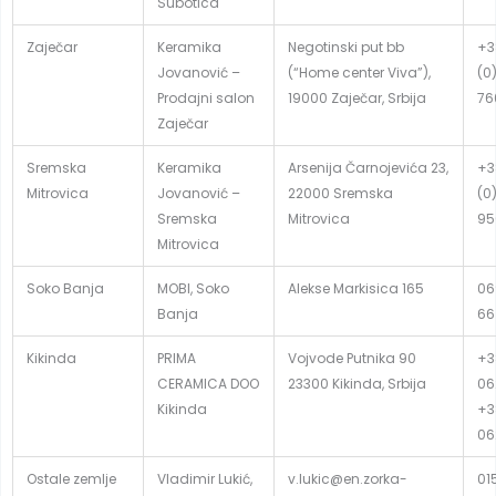
Subotica
Zaječar
Keramika
Negotinski put bb
+3
Jovanović –
(“Home center Viva”),
(0
Prodajni salon
19000 Zaječar, Srbija
76
Zaječar
Sremska
Keramika
Arsenija Čarnojevića 23,
+3
Mitrovica
Jovanović –
22000 Sremska
(0
Sremska
Mitrovica
95
Mitrovica
Soko Banja
MOBI, Soko
Alekse Markisica 165
06
Banja
66
Kikinda
PRIMA
Vojvode Putnika 90
+3
CERAMICA DOO
23300 Kikinda, Srbija
06
Kikinda
+3
06
Ostale zemlje
Vladimir Lukić,
v.lukic@en.zorka-
01