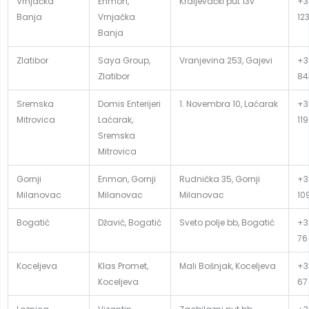
Vrnjačka
Enmon,
Kraljevački put 13v
+3
Banja
Vrnjačka
12
Banja
Zlatibor
Saya Group,
Vranjevina 253, Gajevi
+38
Zlatibor
84
Sremska
Domis Enterijeri
1. Novembra 10, Laćarak
+3
Mitrovica
Laćarak,
119
Sremska
Mitrovica
Gornji
Enmon, Gornji
Rudnička 35, Gornji
+3
Milanovac
Milanovac
Milanovac
10
Bogatić
Džavić, Bogatić
Sveto polje bb, Bogatić
+3
76
Koceljeva
Klas Promet,
Mali Bošnjak, Koceljeva
+3
Koceljeva
67