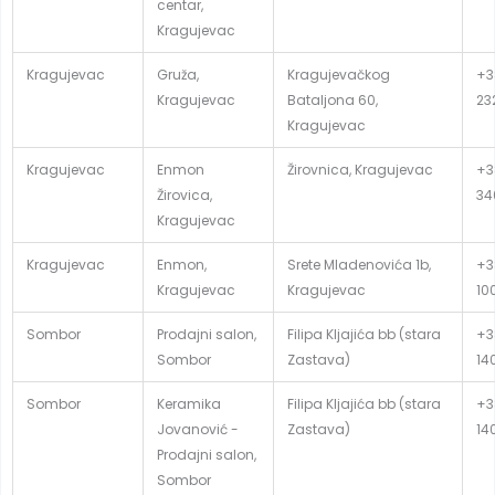
centar,
Kragujevac
Kragujevac
Gruža,
Kragujevačkog
+3
Kragujevac
Bataljona 60,
23
Kragujevac
Kragujevac
Enmon
Žirovnica, Kragujevac
+3
Žirovica,
34
Kragujevac
Kragujevac
Enmon,
Srete Mladenovića 1b,
+3
Kragujevac
Kragujevac
10
Sombor
Prodajni salon,
Filipa Kljajića bb (stara
+3
Sombor
Zastava)
14
Sombor
Keramika
Filipa Kljajića bb (stara
+3
Jovanović -
Zastava)
14
Prodajni salon,
Sombor