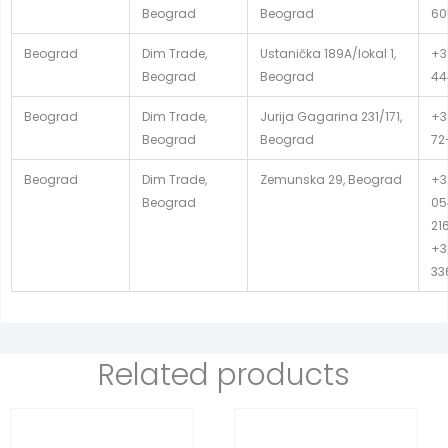
Beograd
Beograd
60
Beograd
Dim Trade,
Ustanička 189A/lokal 1,
+3
Beograd
Beograd
44
Beograd
Dim Trade,
Jurija Gagarina 231/171,
+38
Beograd
Beograd
72
Beograd
Dim Trade,
Zemunska 29, Beograd
+3
Beograd
05
21
+3
33
Related products