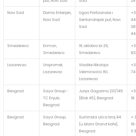
put, Novi Sad
Sad
24
Novi Sad
Domis Enterijeri,
Ugao Partizanske i
+3
Novi Sad
Sentandrejski put, Novi
44
Sad
381
44
Smederevo
Enmon,
16.oktobra br.29,
+3
Smederevo
Smederevo
82
Lazarevac
Unipromet,
Vladike Nikolaja
+38
Lazarevac
Velimirovića 161,
74
Lazarevac
Beograd
Saya Group -
Jurija Gagarina 231/145
+38
TC Enjub,
(Blok 45), Beograd
18
Beograd
Beograd
Saya Group,
Surčinska ulica broj 94
+ 3
Beograd
(u blizini Grand kafe),
18
Beograd
11 