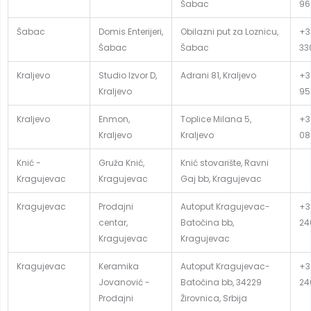
Šabac
96
Šabac
Domis Enterijeri,
Obilazni put za Loznicu,
+38
Šabac
Šabac
33
Kraljevo
Studio Izvor D,
Adrani 81, Kraljevo
+3
Kraljevo
95
Kraljevo
Enmon,
Toplice Milana 5,
+3
Kraljevo
Kraljevo
08
Knić -
Gruža Knić,
Knić stovarište, Ravni
Kragujevac
Kragujevac
Gaj bb, Kragujevac
Kragujevac
Prodajni
Autoput Kragujevac-
+3
centar,
Batočina bb,
24
Kragujevac
Kragujevac
Kragujevac
Keramika
Autoput Kragujevac-
+3
Jovanović -
Batočina bb, 34229
24
Prodajni
Žirovnica, Srbija