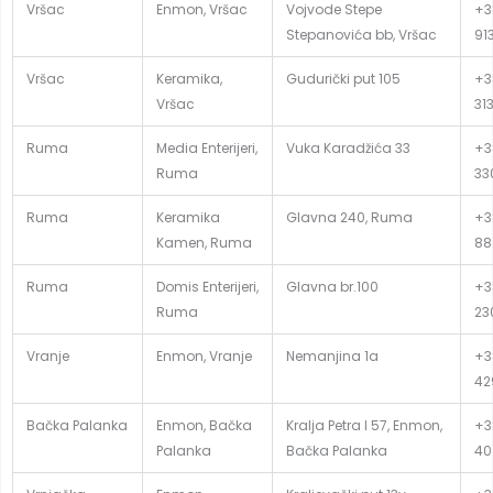
Vršac
Enmon, Vršac
Vojvode Stepe
+3
Stepanovića bb, Vršac
91
Vršac
Keramika,
Gudurički put 105
+3
Vršac
31
Ruma
Media Enterijeri,
Vuka Karadžića 33
+3
Ruma
33
Ruma
Keramika
Glavna 240, Ruma
+3
Kamen, Ruma
88
Ruma
Domis Enterijeri,
Glavna br.100
+3
Ruma
23
Vranje
Enmon, Vranje
Nemanjina 1a
+3
42
Bačka Palanka
Enmon, Bačka
Kralja Petra I 57, Enmon,
+3
Palanka
Bačka Palanka
40