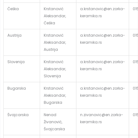
Češka
Krstanović
a.krstanovic@en.zorka-
01
Aleksandar,
keramika.rs
Češka
Austrija
Krstanović
a.krstanovic@en.zorka-
01
Aleksandar,
keramika.rs
Austrija
Slovenija
Krstanović
a.krstanovic@en.zorka-
01
Aleksandar,
keramika.rs
Slovenija
Bugarska
Krstanović
a.krstanovic@en.zorka-
01
Aleksandar,
keramika.rs
Bugarska
Švajcarska
Nenad
n.zivanovic@en.zorka-
01
Živanović,
keramika.rs
Švajcarska