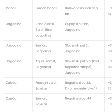
Čačak
Enmon Čačak
Bulevar oslobodilaca
+3
bb
61
Jagodina
Raša Župski -
Ćuprijski put bb,
Salon Biser,
Jagodina
Jagodina
Jagodina
Enmon,
Slovenski put 21,
+3
Jagodina
Jagodina
68
Jagodina
Aqua Promet,
Slovenski put b.b. (kod
+3
Jagodina
naplatne rampe),
80
Jagodina
Zaječar
Prodajni salon,
Negotinski put bb
+3
Zaječar
(“Home center Viva”)
76
Zaječar
Enmon,
Negotinski put 44
+3
Zaječar
31