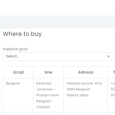
Where to buy
Izaberite grad
Grad
Ime
Adresa
T
Beograd
Keramika
Višnjička ulica br. 45 B,
+3
Jovanović –
11080 Beograd –
(0
Prodajni salon
Palilula, Srbija
20
Beograd –
Višnjička