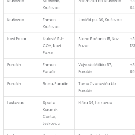
Kruševac
Milošević,
Železnička bb, Kruševac
+3
Kruševac
94
Kruševac
Enmon,
Jasički put 39, Kruševac
Kruševac
Novi Pazar
Đulović RU-
Stane Bačanin 15, Novi
+3
COM, Novi
Pazar
12
Pazar
Paraćin
Enmon,
Vojvode Mišića 57,
+3
Paraćin
Paraćin
99
Paraćin
Breza, Paraćin
Tome Živanovića bb,
Paraćin
Leskovac
Sparta
Niška 34, Leskovac
Keramik
Centar,
Leskovac