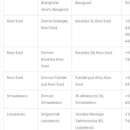
Batajnički
Beograd
60
drum, Beograd
Novi Sad
Domis Enterijeri,
Kisačka 12, Novi Sad
+3
Novi Sad
44
381
44
Novi Sad
Enmon
Kisačka 28, Novi Sad
+3
Kisačka Novi
74
Sad
Novi Sad
Enmon Futoški
Futoški put 40a, Novi
+3
put Novi Sad
Sad
24
Smederevo
Enmon
16.oktobra br.29,
+3
Smederevo
Smederevo
82
Lazarevac
Unipromet
Vladike Nikolaja
+38
Lazarevac
Velimirovića 161,
74
Lazarevac