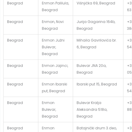
Beograd
Enmon Palilula,
Višnjička 69, Beograd
+3
Beograd
63
Beograd
Enmon, Novi
Jurija Gagarina 164b,
+38
Beograd
Beograd
38
Beograd
Enmon Južni
Mihaila Gavrilovića br.
+3
Bulevar,
6, Beograd
54
Beograd
Beograd
Enmon Jajinci,
Bulevar JNA 20a,
+3
Beograd
Beograd
05
Beograd
Enmon Ibarski
Ibarski put 15, Beograd
+3
put, Beograd
54
Beograd
Enmon
Bulevar Kralja
+3
Bulevar,
Aleksandra 518a,
88
Beograd
Beograd
Beograd
Enmon
Batajnički drum 3.deo,
+3