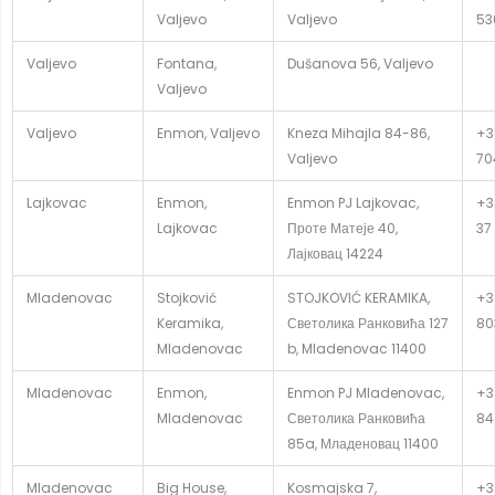
Valjevo
Valjevo
53
Valjevo
Fontana,
Dušanova 56, Valjevo
Valjevo
Valjevo
Enmon, Valjevo
Kneza Mihajla 84-86,
+3
Valjevo
70
Lajkovac
Enmon,
Enmon PJ Lajkovac,
+3
Lajkovac
Проте Матеје 40,
37
Лајковац 14224
Mladenovac
Stojković
STOJKOVIĆ KERAMIKA,
+3
Keramika,
Светолика Ранковића 127
80
Mladenovac
b, Mladenovac 11400
Mladenovac
Enmon,
Enmon PJ Mladenovac,
+3
Mladenovac
Светолика Ранковића
84
85a, Младеновац 11400
Mladenovac
Big House,
Kosmajska 7,
+3