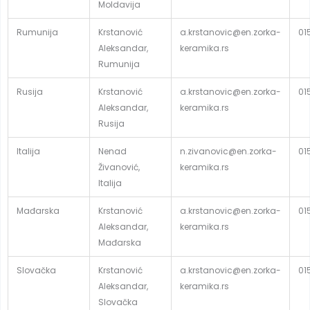
Moldavija
Rumunija
Krstanović
a.krstanovic@en.zorka-
01
Aleksandar,
keramika.rs
Rumunija
Rusija
Krstanović
a.krstanovic@en.zorka-
01
Aleksandar,
keramika.rs
Rusija
Italija
Nenad
n.zivanovic@en.zorka-
01
Živanović,
keramika.rs
Italija
Mađarska
Krstanović
a.krstanovic@en.zorka-
01
Aleksandar,
keramika.rs
Mađarska
Slovačka
Krstanović
a.krstanovic@en.zorka-
01
Aleksandar,
keramika.rs
Slovačka