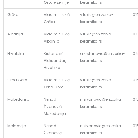
Ostale zemlje
keramika.rs
Grčka
Vladimir Lukić,
v.lukic@en.zorka-
01
Grčka
keramika.rs
Albanija
Vladimir Lukić,
v.lukic@en.zorka-
01
Albanija
keramika.rs
Hrvatska
Krstanović
a.krstanovic@en.zorka-
01
Aleksandar,
keramika.rs
Hrvatska
Crna Gora
Vladimir Lukić,
v.lukic@en.zorka-
01
Crna Gora
keramika.rs
Makedonija
Nenad
n.zivanovic@en.zorka-
01
Živanović,
keramika.rs
Makedonija
Moldavija
Nenad
n.zivanovic@en.zorka-
01
Živanović,
keramika.rs