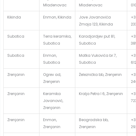
Mladenovac
Mladenovac
01
Kikinda
Enmon, Kikinda
Jove Jovanovića
+3
Zmaja 123, Kikinda
23
Subotica
Terra keramika,
Karadjordjev put 81,
+3
Subotica
Subotica
38
Subotica
Enmon,
Matka Vukovića br.7,
+3
Subotica
Subotica
61
Zrenjanin
Ogrev ad,
Železnička bb, Zrenjenin
+3
Zrenjenin
24
Zrenjanin
Keramika
Kralja Petra I 6, Zrenjenin
+3
Jovanović,
72
Zrenjanin
Zrenjanin
Enmon,
Beogradska bb,
+3
Zrenjanin
Zrenjenin
29