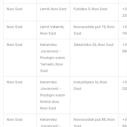
Novi Sad
Lemit, Novi Sad
Futoška 11, Novi Sad
+38
23
Novi Sad
Lemit Veternik,
Novosadski put 79, Novi
+3
Novi Sad
Sad
75
Novi Sad
Keramika
Železnička 29, Novi Sad
+3
Jovanović -
98
Prodajni salon
Temerin, Novi
Sad
Novi Sad
Keramika
Industrijska 1a, Novi
+3
Jovanović -
Sad
12
Prodajni salon
Kristal doo,
Novi Sad
Novi Sad
Keramika
Novosadski put 86, Novi
+3
Jovanović -
Sad
99