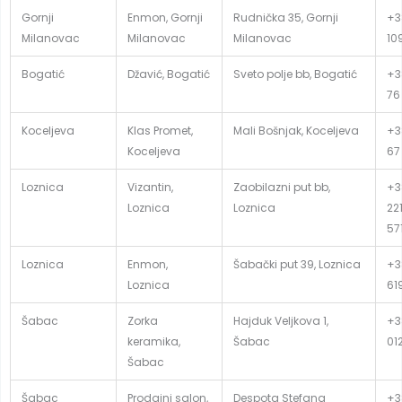
Gornji
Enmon, Gornji
Rudnička 35, Gornji
+3
Milanovac
Milanovac
Milanovac
10
Bogatić
Džavić, Bogatić
Sveto polje bb, Bogatić
+3
76
Koceljeva
Klas Promet,
Mali Bošnjak, Koceljeva
+3
Koceljeva
67
Loznica
Vizantin,
Zaobilazni put bb,
+3
Loznica
Loznica
22
57
Loznica
Enmon,
Šabački put 39, Loznica
+3
Loznica
61
Šabac
Zorka
Hajduk Veljkova 1,
+3
keramika,
Šabac
01
Šabac
Šabac
Prodajni salon,
Despota Stefana
+3