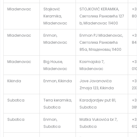
Mladenovac
Stojković
STOJKOVIĆ KERAMIKA,
+3
Keramika,
Светолика Ранковића 127
80
Mladenovac
b, Mladenovac 11400
Mladenovac
Enmon,
Enmon PJ Mladenovac,
+3
Mladenovac
Светолика Ранковића
84
85a, Младеновац 11400
Mladenovac
Big House,
Kosmajska 7,
+3
Mladenovac
Mladenovac
01
Kikinda
Enmon, Kikinda
Jove Jovanovića
+3
Zmaja 123, Kikinda
23
Subotica
Terra keramika,
Karadjordjev put 81,
+3
Subotica
Subotica
38
Subotica
Enmon,
Matka Vukovića br.7,
+3
Subotica
Subotica
61