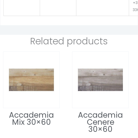
+3
33
Related products
Accademia
Accademia
Mix 30×60
Cenere
30×60