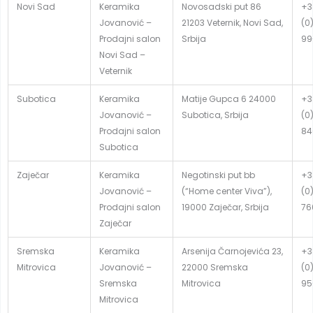
Novi Sad
Keramika
Novosadski put 86
+3
Jovanović –
21203 Veternik, Novi Sad,
(0
Prodajni salon
Srbija
99
Novi Sad –
Veternik
Subotica
Keramika
Matije Gupca 6 24000
+3
Jovanović –
Subotica, Srbija
(0
Prodajni salon
84
Subotica
Zaječar
Keramika
Negotinski put bb
+3
Jovanović –
(“Home center Viva”),
(0
Prodajni salon
19000 Zaječar, Srbija
76
Zaječar
Sremska
Keramika
Arsenija Čarnojevića 23,
+3
Mitrovica
Jovanović –
22000 Sremska
(0
Sremska
Mitrovica
95
Mitrovica