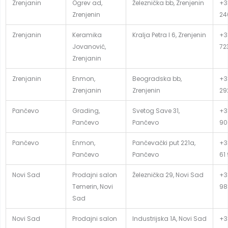
Zrenjanin
Ogrev ad,
Železnička bb, Zrenjenin
+3
Zrenjenin
24
Zrenjanin
Keramika
Kralja Petra I 6, Zrenjenin
+3
Jovanović,
72
Zrenjanin
Zrenjanin
Enmon,
Beogradska bb,
+3
Zrenjanin
Zrenjenin
29
Pančevo
Grading,
Svetog Save 31,
+3
Pančevo
Pančevo
90
Pančevo
Enmon,
Pančevački put 221a,
+3
Pančevo
Pančevo
61
Novi Sad
Prodajni salon
Železnička 29, Novi Sad
+3
Temerin, Novi
98
Sad
Novi Sad
Prodajni salon
Industrijska 1A, Novi Sad
+3