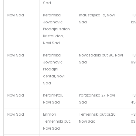
Sad
Novi Sad
Keramika
Industrijska 1a, Novi
+3
Jovanović -
Sad
12
Prodajni salon
Kristal doo,
Novi Sad
Novi Sad
Keramika
Novosadski put 86, Novi
+3
Jovanović -
Sad
99
Prodajni
centar, Novi
Sad
Novi Sad
Kerametal,
Partizanska 27, Novi
+3
Novi Sad
Sad
45
Novi Sad
Enmon
Temerinski put br.20,
+3
Temerinski put,
Novi Sad
03
Novi Sad