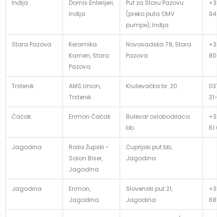
Inđija
Domis Enterijeri,
Put za Staru Pazovu
+3
Inđija
(preko puta OMV
94
pumpe), Inđija
Stara Pazova
Keramika
Novosadska 78, Stara
+3
Kamen, Stara
Pazova
80
Pazova
Trstenik
AMS Union,
Kruševačka br. 20
03
Trstenik
31
Čačak
Enmon Čačak
Bulevar oslobodilaca
+3
bb
61
Jagodina
Raša Župski -
Ćuprijski put bb,
Salon Biser,
Jagodina
Jagodina
Jagodina
Enmon,
Slovenski put 21,
+3
Jagodina
Jagodina
68