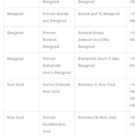
Beograd
Beograd
05
Beograd
Enmon Ibarski
Ibarski put 15, Beograd
+3
put, Beograd
54
Beograd
Enmon
Bulevar Kralja
+3
Bulevar,
Aleksandra 518a,
88
Beograd
Beograd
Beograd
Enmon
Batajnički drum 3.deo,
+3
Batajnički
Beograd
60
drum, Beograd
Novi Sad
Domis Enterijeri,
Kisačka 12, Novi Sad
+3
Novi Sad
44
381
44
Novi Sad
Enmon
Kisačka 28, Novi Sad
+3
Kisačka Novi
74
Sad