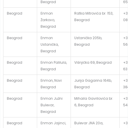
Beograd
65
Beograd
Enmon
Ratka Mitrovića br. 153,
+38
Žarkovo,
Beograd
08
Beograd
Beograd
Enmon
Ustanička 205b,
+3
Ustanička,
Beograd
56
Beograd
Beograd
Enmon Palilula,
Višnjička 69, Beograd
+3
Beograd
63
Beograd
Enmon, Novi
Jurija Gagarina 164b,
+38
Beograd
Beograd
38
Beograd
Enmon Južni
Mihaila Gavrilovića br.
+3
Bulevar,
6, Beograd
54
Beograd
Beograd
Enmon Jajinci,
Bulevar JNA 20a,
+3