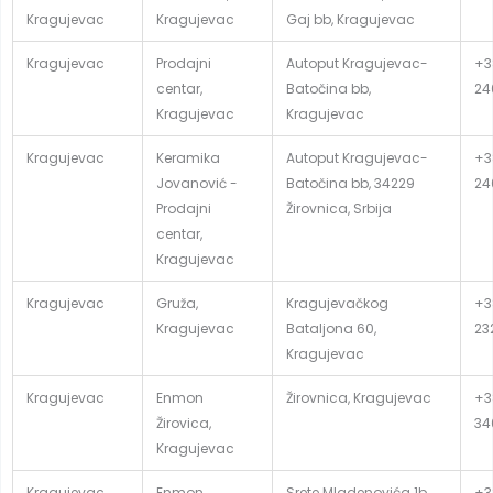
Kragujevac
Kragujevac
Gaj bb, Kragujevac
Kragujevac
Prodajni
Autoput Kragujevac-
+3
centar,
Batočina bb,
24
Kragujevac
Kragujevac
Kragujevac
Keramika
Autoput Kragujevac-
+3
Jovanović -
Batočina bb, 34229
24
Prodajni
Žirovnica, Srbija
centar,
Kragujevac
Kragujevac
Gruža,
Kragujevačkog
+3
Kragujevac
Bataljona 60,
23
Kragujevac
Kragujevac
Enmon
Žirovnica, Kragujevac
+3
Žirovica,
34
Kragujevac
Kragujevac
Enmon,
Srete Mladenovića 1b,
+3