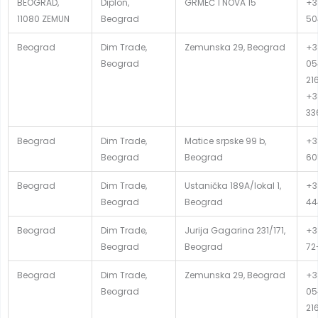
BEOGRAD,
Diplon,
GRMEČ 1 NOVA 15
+3
11080 ZEMUN
Beograd
50
Beograd
Dim Trade,
Zemunska 29, Beograd
+3
Beograd
05
21
+3
33
Beograd
Dim Trade,
Matice srpske 99 b,
+3
Beograd
Beograd
60
Beograd
Dim Trade,
Ustanička 189A/lokal 1,
+3
Beograd
Beograd
44
Beograd
Dim Trade,
Jurija Gagarina 231/171,
+38
Beograd
Beograd
72
Beograd
Dim Trade,
Zemunska 29, Beograd
+3
Beograd
05
21