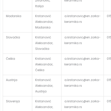
Živanović,
keramika.rs
Italija
Mađarska
Krstanović
a.krstanovic@en.zorka-
01
Aleksandar,
keramika.rs
Mađarska
Slovačka
Krstanović
a.krstanovic@en.zorka-
01
Aleksandar,
keramika.rs
Slovačka
Češka
Krstanović
a.krstanovic@en.zorka-
01
Aleksandar,
keramika.rs
Češka
Austrija
Krstanović
a.krstanovic@en.zorka-
01
Aleksandar,
keramika.rs
Austrija
Slovenija
Krstanović
a.krstanovic@en.zorka-
01
Aleksandar,
keramika.rs