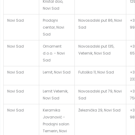
Kristal doo,
12
Novi Sad
Novi Sad
Prodajni
Novosadski put 86, Novi
+3
centar, Novi
Sad
99
Sad
Novi Sad
Ornament
Novosadski put 135,
+3
d.o.o. - Novi
Veternik, Novi Sad
65
Sad
Novi Sad
Lemit, Novi Sad
Futoška 11, Novi Sad
+38
23
Novi Sad
Lemit Veternik,
Novosadski put 79, Novi
+3
Novi Sad
Sad
75
Novi Sad
Keramika
Železnička 29, Novi Sad
+3
Jovanović -
98
Prodajni salon
Temerin, Novi