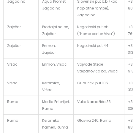
Jagodina
Aqua Promet,
Slovenski put b.b. (kod
+3
Jagodina
naplatne rampe),
80
Jagodina
Zaječar
Prodajni salon,
Negotinski put bb
+3
Zaječar
(“Home center Viva”)
76
Zaječar
Enmon,
Negotinski put 44
+3
Zaječar
31
Vršac
Enmon, Vršac
Vojvode Stepe
+3
Stepanovića bb, Vršac
91
Vršac
Keramika,
Gudurički put 105
+3
Vršac
31
Ruma
Media Enterijeri,
Vuka Karadžića 33
+3
Ruma
33
Ruma
Keramika
Glavna 240, Ruma
+3
Kamen, Ruma
88