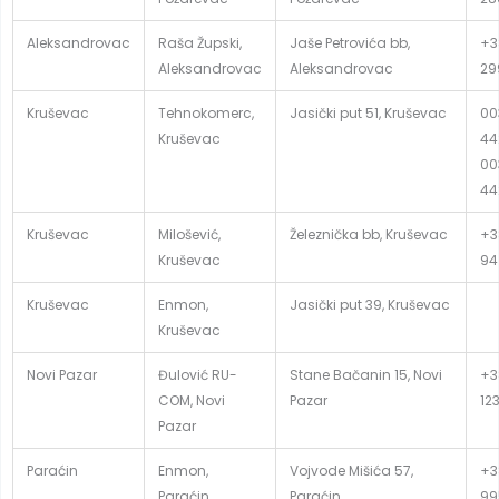
Aleksandrovac
Raša Župski,
Jaše Petrovića bb,
+3
Aleksandrovac
Aleksandrovac
29
Kruševac
Tehnokomerc,
Jasički put 51, Kruševac
00
Kruševac
44
00
44
Kruševac
Milošević,
Železnička bb, Kruševac
+3
Kruševac
94
Kruševac
Enmon,
Jasički put 39, Kruševac
Kruševac
Novi Pazar
Đulović RU-
Stane Bačanin 15, Novi
+3
COM, Novi
Pazar
12
Pazar
Paraćin
Enmon,
Vojvode Mišića 57,
+3
Paraćin
Paraćin
99