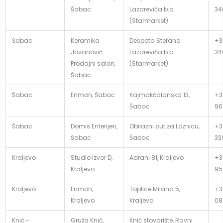
Šabac
Lazarevića b.b.
34
(Starmarket)
Šabac
Keramika
Despota Stefana
+3
Jovanović -
Lazarevića b.b.
34
Prodajni salon,
(Starmarket)
Šabac
Šabac
Enmon, Šabac
Kajmakčalanska 13,
+3
Šabac
96
Šabac
Domis Enterijeri,
Obilazni put za Loznicu,
+38
Šabac
Šabac
33
Kraljevo
Studio Izvor D,
Adrani 81, Kraljevo
+3
Kraljevo
95
Kraljevo
Enmon,
Toplice Milana 5,
+3
Kraljevo
Kraljevo
08
Knić -
Gruža Knić,
Knić stovarište, Ravni