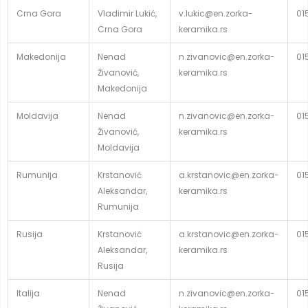
Crna Gora
Vladimir Lukić,
v.lukic@en.zorka-
01
Crna Gora
keramika.rs
Makedonija
Nenad
n.zivanovic@en.zorka-
01
Živanović,
keramika.rs
Makedonija
Moldavija
Nenad
n.zivanovic@en.zorka-
01
Živanović,
keramika.rs
Moldavija
Rumunija
Krstanović
a.krstanovic@en.zorka-
01
Aleksandar,
keramika.rs
Rumunija
Rusija
Krstanović
a.krstanovic@en.zorka-
01
Aleksandar,
keramika.rs
Rusija
Italija
Nenad
n.zivanovic@en.zorka-
01