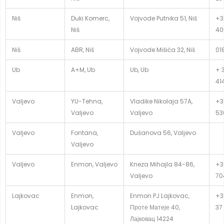
Niš
Duki Komerc,
Vojvode Putnika 51, Niš
+3
Niš
40
Niš
ABR, Niš
Vojvode Mišića 32, Niš
01
Ub
A+M, Ub
Ub, Ub
+ 
41
Valjevo
YU-Tehna,
Vladike Nikolaja 57A,
+3
Valjevo
Valjevo
53
Valjevo
Fontana,
Dušanova 56, Valjevo
Valjevo
Valjevo
Enmon, Valjevo
Kneza Mihajla 84-86,
+3
Valjevo
70
Lajkovac
Enmon,
Enmon PJ Lajkovac,
+3
Lajkovac
Проте Матеје 40,
37
Лајковац 14224