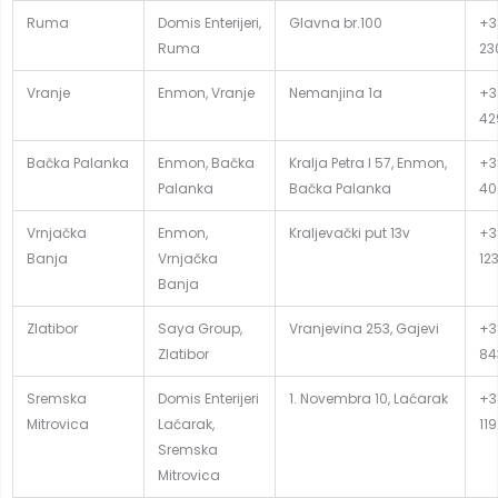
Ruma
Domis Enterijeri,
Glavna br.100
+3
Ruma
23
Vranje
Enmon, Vranje
Nemanjina 1a
+3
42
Bačka Palanka
Enmon, Bačka
Kralja Petra I 57, Enmon,
+3
Palanka
Bačka Palanka
40
Vrnjačka
Enmon,
Kraljevački put 13v
+3
Banja
Vrnjačka
12
Banja
Zlatibor
Saya Group,
Vranjevina 253, Gajevi
+38
Zlatibor
84
Sremska
Domis Enterijeri
1. Novembra 10, Laćarak
+3
Mitrovica
Laćarak,
119
Sremska
Mitrovica