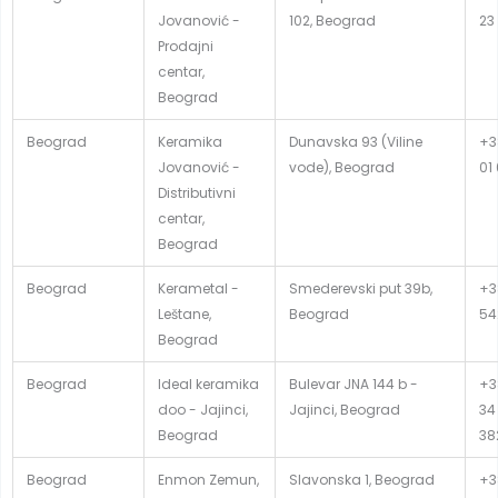
Jovanović -
102, Beograd
23
Prodajni
centar,
Beograd
Beograd
Keramika
Dunavska 93 (Viline
+3
Jovanović -
vode), Beograd
01
Distributivni
centar,
Beograd
Beograd
Kerametal -
Smederevski put 39b,
+3
Leštane,
Beograd
54
Beograd
Beograd
Ideal keramika
Bulevar JNA 144 b -
+3
doo - Jajinci,
Jajinci, Beograd
34
Beograd
38
Beograd
Enmon Zemun,
Slavonska 1, Beograd
+38