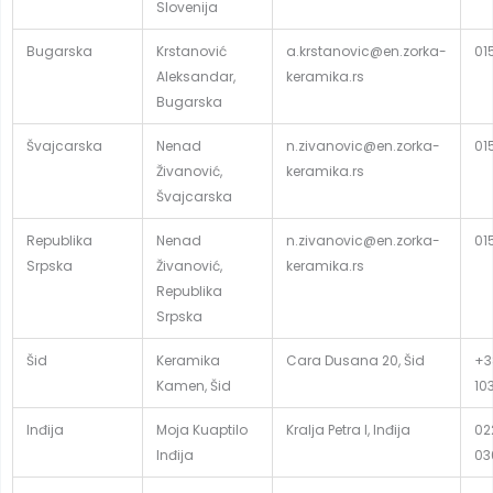
Slovenija
Bugarska
Krstanović
a.krstanovic@en.zorka-
01
Aleksandar,
keramika.rs
Bugarska
Švajcarska
Nenad
n.zivanovic@en.zorka-
01
Živanović,
keramika.rs
Švajcarska
Republika
Nenad
n.zivanovic@en.zorka-
01
Srpska
Živanović,
keramika.rs
Republika
Srpska
Šid
Keramika
Cara Dusana 20, Šid
+3
Kamen, Šid
10
Inđija
Moja Kuaptilo
Kralja Petra I, Inđija
02
Inđija
03