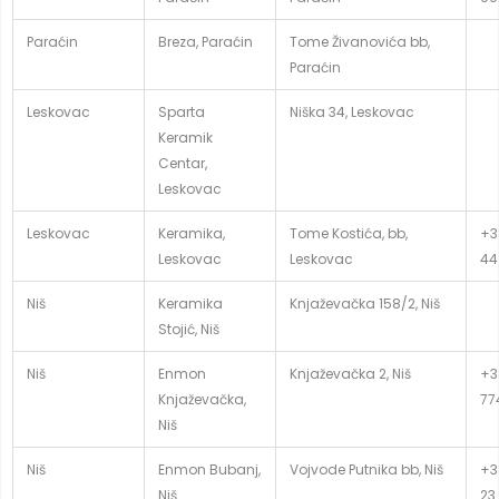
Paraćin
Breza, Paraćin
Tome Živanovića bb,
Paraćin
Leskovac
Sparta
Niška 34, Leskovac
Keramik
Centar,
Leskovac
Leskovac
Keramika,
Tome Kostića, bb,
+3
Leskovac
Leskovac
44
Niš
Keramika
Knjaževačka 158/2, Niš
Stojić, Niš
Niš
Enmon
Knjaževačka 2, Niš
+3
Knjaževačka,
77
Niš
Niš
Enmon Bubanj,
Vojvode Putnika bb, Niš
+3
Niš
23