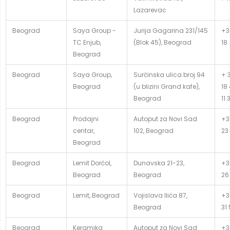
Lazarevac
Beograd
Saya Group -
Jurija Gagarina 231/145
+38
TC Enjub,
(Blok 45), Beograd
18
Beograd
Beograd
Saya Group,
Surčinska ulica broj 94
+ 3
Beograd
(u blizini Grand kafe),
18
Beograd
11 
Beograd
Prodajni
Autoput za Novi Sad
+3
centar,
102, Beograd
23
Beograd
Beograd
Lemit Dorćol,
Dunavska 21-23,
+3
Beograd
Beograd
26
Beograd
Lemit, Beograd
Vojislava Ilića 87,
+3
Beograd
31
Beograd
Keramika
Autoput za Novi Sad
+3