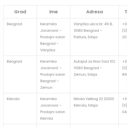
Grad
Ime
Adresa
T
Beograd
Keramika
Višnjička ulica br. 45 B,
+3
Jovanović –
11080 Beograd –
(0
Prodajni salon
Palilula, Srbija
20
Beograd –
Višnjička
Beograd
Keramika
Autoput za Novi Sad 102
+3
Jovanović –
11080 Beograd –
(0
Prodajni salon
Zemun, Srbija
84
Beograd –
Zemun
Kikinda
Keramika
Miloša Velikog 22 23300
+3
Jovanović –
Kikinda, Srbija
(0
Prodajni salon
04
Kikinda