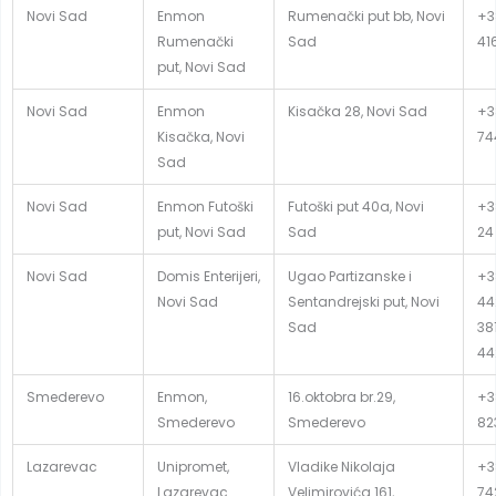
Novi Sad
Enmon
Rumenački put bb, Novi
+3
Rumenački
Sad
41
put, Novi Sad
Novi Sad
Enmon
Kisačka 28, Novi Sad
+3
Kisačka, Novi
74
Sad
Novi Sad
Enmon Futoški
Futoški put 40a, Novi
+3
put, Novi Sad
Sad
24
Novi Sad
Domis Enterijeri,
Ugao Partizanske i
+3
Novi Sad
Sentandrejski put, Novi
44
Sad
381
44
Smederevo
Enmon,
16.oktobra br.29,
+3
Smederevo
Smederevo
82
Lazarevac
Unipromet,
Vladike Nikolaja
+38
Lazarevac
Velimirovića 161,
74