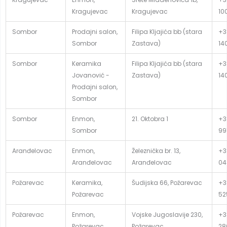
Kragujevac
Kragujevac
10
Sombor
Prodajni salon,
Filipa Kljajića bb (stara
+3
Sombor
Zastava)
14
Sombor
Keramika
Filipa Kljajića bb (stara
+3
Jovanović -
Zastava)
14
Prodajni salon,
Sombor
Sombor
Enmon,
21. Oktobra 1
+3
Sombor
99
Aranđelovac
Enmon,
Železnička br. 13,
+3
Aranđelovac
Aranđelovac
04
Požarevac
Keramika,
Šudijska 66, Požarevac
+3
Požarevac
52
Požarevac
Enmon,
Vojske Jugoslavije 230,
+3
Požarevac
Požarevac
28