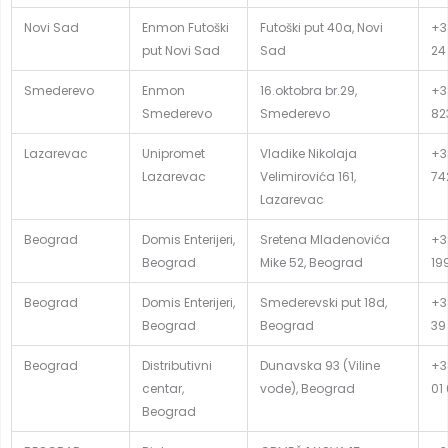
Novi Sad
Enmon Futoški
Futoški put 40a, Novi
+3
put Novi Sad
Sad
24
Smederevo
Enmon
16.oktobra br.29,
+3
Smederevo
Smederevo
82
Lazarevac
Unipromet
Vladike Nikolaja
+38
Lazarevac
Velimirovića 161,
74
Lazarevac
Beograd
Domis Enterijeri,
Sretena Mladenovića
+3
Beograd
Mike 52, Beograd
19
Beograd
Domis Enterijeri,
Smederevski put 18d,
+3
Beograd
Beograd
39
Beograd
Distributivni
Dunavska 93 (Viline
+3
centar,
vode), Beograd
01
Beograd