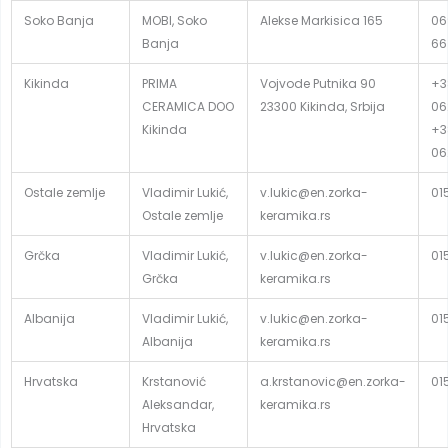
Soko Banja
MOBI, Soko
Alekse Markisica 165
06
Banja
66
Kikinda
PRIMA
Vojvode Putnika 90
+3
CERAMICA DOO
23300 Kikinda, Srbija
06
Kikinda
+3
06
Ostale zemlje
Vladimir Lukić,
v.lukic@en.zorka-
01
Ostale zemlje
keramika.rs
Grčka
Vladimir Lukić,
v.lukic@en.zorka-
01
Grčka
keramika.rs
Albanija
Vladimir Lukić,
v.lukic@en.zorka-
01
Albanija
keramika.rs
Hrvatska
Krstanović
a.krstanovic@en.zorka-
01
Aleksandar,
keramika.rs
Hrvatska